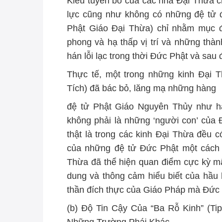
Kiểu tuyên bố của các nhà Đại Thừa 
lực cũng như không có những đệ tử đ
Phật Giáo Đại Thừa) chỉ nhằm mục đ
phong và hạ thấp vị trí và những thà
hán lỗi lạc trong thời Đức Phật và sau 
Thực tế, một trong những kinh Đại 
Tích) đã bác bỏ, lăng mạ những hàng
đệ tử Phật Giáo Nguyên Thủy như hà
không phải là những ‘người con’ của 
thật là trong các kinh Đại Thừa đều có
của những đệ tử Đức Phật một cách 
Thừa đã thể hiện quan điểm cực kỳ mâ
dung và thông cảm hiểu biết của hầu h
thần đích thực của Giáo Pháp mà Đức 
(b) Độ Tin Cậy Của “Ba Rỗ Kinh” (T