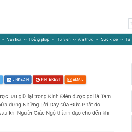
n
Văn hóa
Hoằng pháp
Tự viện
Ẩm thực
Sức khỏe
Từ 
R
LINKEDIN
PINTEREST
EMAIL
c lưu giữ lại trong Kinh Điển được gọi là Tam
 chứa đựng Những Lời Dạy của Đức Phật do
sau khi Người Giác Ngộ thành đạo cho đến khi