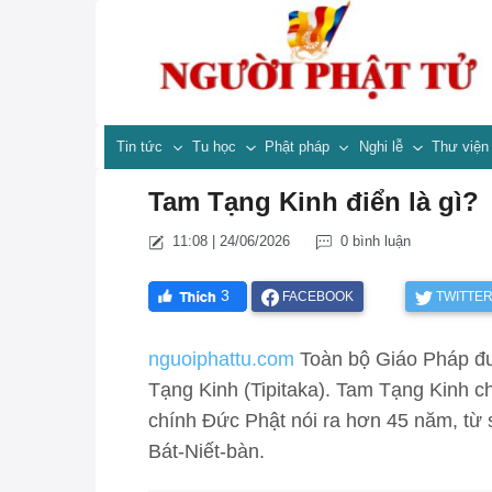
Tin tức
Tu học
Phật pháp
Nghi lễ
Thư việ
Tam Tạng Kinh điển là gì?
11:08 | 24/06/2026
0 bình luận
3
FACEBOOK
TWITTE
nguoiphattu.com
Toàn bộ Giáo Pháp đượ
Tạng Kinh (Tipitaka). Tam Tạng Kinh
chính Đức Phật nói ra hơn 45 năm, từ 
Bát-Niết-bàn.