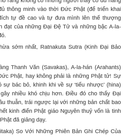
cho rằng không có những người thầy có đủ năng
ủ thông minh vào thời Đức Phật (để triển khai
ích tự đề cao và tự đưa mình lên thế thượng
nh đạt của những Đại Đệ Tử và những bậc A-la-
đó.
Thừa sớm nhất, Ratnakuta Sutra (Kinh Đại Bảo
ng Thanh Văn (Savakas), A-la-hán (Arahants)
Đức Phật, hay không phải là những Phật tử! Sự
 sự bác bỏ, khinh khi về sự ‘tiểu nhược’ (hina)
gây nhiều khó chịu hơn. Điều đó cho thấy Đại
u thuẫn, trái ngược lại với những bản chất bao
ết kinh điển Phật giáo Nguyên thuỷ vốn là tinh
Phật đã giảng dạy.
ipitaka) So Với Những Phiên Bản Ghi Chép Của