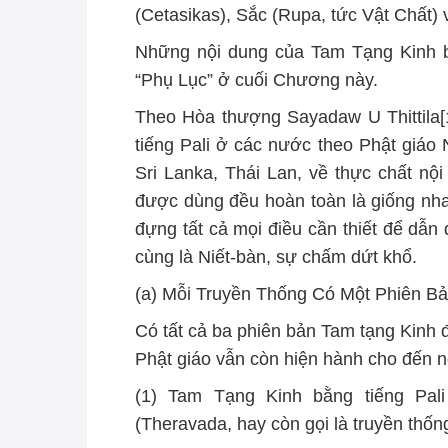
(Cetasikas), Sắc (Rupa, tức Vật Chất) 
Những nội dung của Tam Tạng Kinh bằ
“Phụ Lục” ở cuối Chương này.
Theo Hòa thượng Sayadaw U Thittila[
tiếng Pali ở các nước theo Phật giáo
Sri Lanka, Thái Lan, về thực chất n
được dùng đều hoàn toàn là giống nha
đựng tất cả mọi điều cần thiết để dẫ
cùng là Niết-bàn, sự chấm dứt khổ.
(a) Mỗi Truyền Thống Có Một Phiên Bả
Có tất cả ba phiên bản Tam tạng Kinh 
Phật giáo vẫn còn hiện hành cho đến n
(1) Tam Tạng Kinh bằng tiếng Pali
(Theravada, hay còn gọi là truyền thố