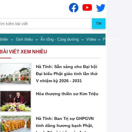
TÌM
thiện
Giới thiệu
Ấn tống - Cúng dường
Video
Pháp âm
BÀI VIẾT XEM NHIỀU
Hà Tĩnh: Sẵn sàng cho Đại hội
Đại biểu Phật giáo tỉnh lần thứ
V nhiệm kỳ 2026 - 2031
Hòa thượng thiền sư Kim Triệu
Hà Tĩnh: Ban Trị sự GHPGVN
tỉnh dâng hương bạch Phật,