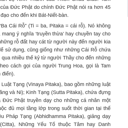
của Đức Phật do chính Đức Phật nói ra hơn 45
đạo cho đến khi Bát-Niết-bàn.
“Ba Cái Rỗ” (Ti = ba, Pitaka = cái rỗ). Nó không
 mang ý nghĩa ‘truyền thừa’ hay chuyền tay cho
hững rỗ đất hay cát từ người này đến người kia
 để sử dụng, cũng giống như những Cái Rỗ chứa
ụ qua nhiều thế kỷ từ người Thầy cho đến những
theo cách gọi của người Trung Hoa, gọi là Tam
 điển).
: Luật Tạng (Vinaya Pitaka), bao gồm những luật
ăng và Ni); Kinh Tạng (Sutta Pitaka), chứa đựng
ủa Đức Phật truyền dạy cho những cá nhân một
 đủ mọi tầng lớp trong suốt thời gian tại thế
iệu Pháp Tạng (Abhidhamma Pitaka), giảng dạy
 (Citta), Những Yếu Tố thuộc Tâm hay Danh