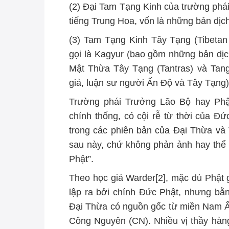
(2) Đại Tam Tạng Kinh của trường phá
tiếng Trung Hoa, vốn là những bản dịch
(3) Tam Tạng Kinh Tây Tạng (Tibetan
gọi là Kagyur (bao gồm những bản dịc
Mật Thừa Tây Tạng (Tantras) và Tan
giả, luận sư người Ấn Độ và Tây Tạng)
Trường phái Trưởng Lão Bộ hay Phật
chính thống, có cội rễ từ thời của Đ
trong các phiên bản của Đại Thừa và 
sau này, chứ không phản ảnh hay thể
Phật”.
Theo học giả Warder[2], mặc dù Phật
lập ra bởi chính Đức Phật, nhưng bằ
Đại Thừa có nguồn gốc từ miền Nam Ấ
Công Nguyên (CN). Nhiều vị thầy hàn