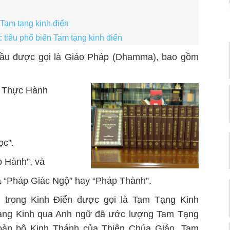
 Tam tạng kinh điển
tiêu phổ biến Tam tạng kinh điển
 đầu được gọi là Giáo Pháp (Dhamma), bao gồm
), Thực Hành
ọc”.
p Hành”, và
 “Pháp Giác Ngộ” hay “Pháp Thành”.
 trong Kinh Điển được gọi là Tam Tạng Kinh
 Tạng Kinh qua Anh ngữ đã ước lượng Tam Tạng
toàn bộ Kinh Thánh của Thiên Chúa Giáo. Tam