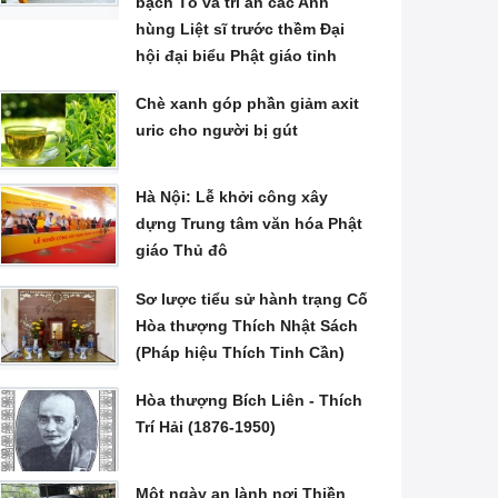
bạch Tổ và tri ân các Anh
hùng Liệt sĩ trước thềm Đại
hội đại biểu Phật giáo tỉnh
Chè xanh góp phần giảm axit
uric cho người bị gút
Hà Nội: Lễ khởi công xây
dựng Trung tâm văn hóa Phật
giáo Thủ đô
Sơ lược tiểu sử hành trạng Cố
Hòa thượng Thích Nhật Sách
(Pháp hiệu Thích Tinh Cần)
Hòa thượng Bích Liên - Thích
Trí Hải (1876-1950)
Một ngày an lành nơi Thiền