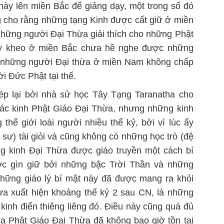
ày lên miền Bắc để giảng dạy, một trong số đó
g cho rằng những tạng Kinh được cất giữ ở miền
những người Đại Thừa giải thích cho những Phật
Tỳ kheo ở miền Bắc chưa hề nghe được những
y, những người Đại thừa ở miền Nam không chấp
i Đức Phật tại thế.
hép lại bởi nhà sử học Tây Tạng Taranatha cho
ác kinh Phật Giáo Đại Thừa, nhưng những kinh
hế giới loài người nhiều thế kỷ, bởi vì lúc ấy
ư) tài giỏi và cũng không có những học trò (đệ
ng kinh Đại Thừa được giáo truyền một cách bí
ợc gìn giữ bởi những bậc Trời Thần và những
Những giáo lý bí mật này đã được mang ra khỏi
ừa xuất hiện khoảng thế kỷ 2 sau CN, là những
kinh điển thiêng liêng đó. Điều này cũng quá đủ
a Phật Giáo Đại Thừa đã không bao giờ tồn tại