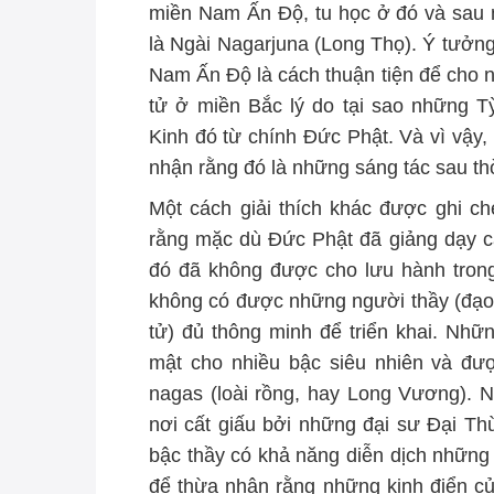
miền Nam Ấn Độ, tu học ở đó và sau n
là Ngài Nagarjuna (Long Thọ). Ý tưởn
Nam Ấn Độ là cách thuận tiện để cho 
tử ở miền Bắc lý do tại sao những 
Kinh đó từ chính Đức Phật. Và vì vậ
nhận rằng đó là những sáng tác sau thờ
Một cách giải thích khác được ghi c
rằng mặc dù Đức Phật đã giảng dạy c
đó đã không được cho lưu hành trong t
không có được những người thầy (đạo s
tử) đủ thông minh để triển khai. Nhữ
mật cho nhiều bậc siêu nhiên và đư
nagas (loài rồng, hay Long Vương). 
nơi cất giấu bởi những đại sư Đại Th
bậc thầy có khả năng diễn dịch những 
để thừa nhận rằng những kinh điển củ