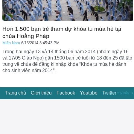
Hơn 1.500 bạn trẻ tham dự khóa tu mùa hè tại
chùa Hoằng Pháp
Miền Nam
6/16/2014 8:45:43 PM
Trong hai ngày 13 và 14 tháng 06 năm 2014 (nhằm ngày 16
và 17/05 Giáp Ngọ) gần 1500 bạn trẻ tuổi từ 18 đến 25 đã tập
trung về chùa để đăng kí nhập khóa “Khóa tu mùa hè dành
cho sinh viên năm 2014”.
Trang chủ
Giới thiệu
Facbook
Youtube
Twitter
Thời gian truy vấn : s