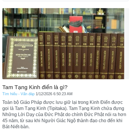
Tam Tạng Kinh điển là gì?
Tìm hiểu - Vấn đáp
1/12/2026 6:50:23 AM
Toàn bộ Giáo Pháp được lưu giữ lại trong Kinh Điển được
gọi là Tam Tạng Kinh (Tipitaka). Tam Tạng Kinh chứa đựng
Những Lời Dạy của Đức Phật do chính Đức Phật nói ra hơn
45 năm, từ sau khi Người Giác Ngộ thành đạo cho đến khi
Bát-Niết-bàn.