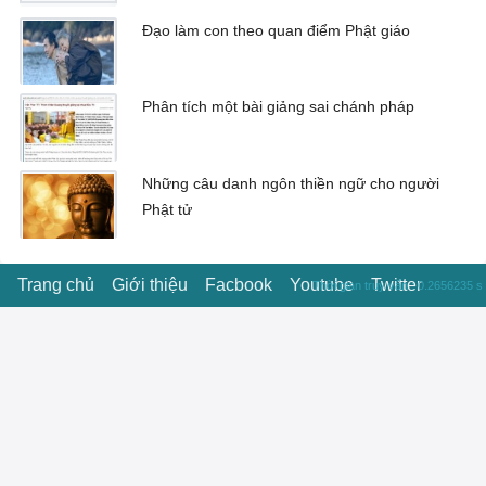
Đạo làm con theo quan điểm Phật giáo
Phân tích một bài giảng sai chánh pháp
Những câu danh ngôn thiền ngữ cho người
Phật tử
Trang chủ
Giới thiệu
Facbook
Youtube
Twitter
Thời gian truy vấn : 0.2656235 s