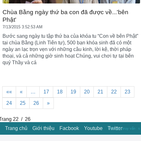
Chùa Bằng ngày thứ ba con đã được về...'bên
Phật'
7/13/2015 3:52:53 AM
Bước sang ngày tu tập thứ ba của khóa tu “Con về bên Phật”
tại chùa Bằng (Linh Tiên tự), 500 bạn khóa sinh đã có một
ngày an lạc trọn vẹn với những câu kinh, lời kệ, thời pháp
thoại, và cả những giờ sinh hoạt Chúng, vui chơi tự tại bên
quý Thầy và cá
««
«
…
17
18
19
20
21
22
23
24
25
26
»
Trang 22 / 26
Trang chủ
Giới thiệu
Facbook
Youtube
Twitter
Thời gian truy vấn : s