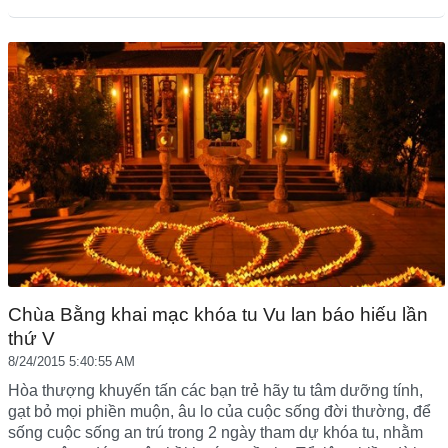
Chùa Bằng khai mạc khóa tu Vu lan báo hiếu lần
thứ V
8/24/2015 5:40:55 AM
Hòa thượng khuyến tấn các bạn trẻ hãy tu tâm dưỡng tính,
gạt bỏ mọi phiền muộn, âu lo của cuộc sống đời thường, để
sống cuộc sống an trú trong 2 ngày tham dự khóa tu, nhằm