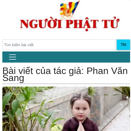
TÌM
Bài viết của tác giả: Phan Văn
Sang