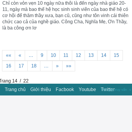
Chỉ còn vỏn vẹn 10 ngày nữa thôi là đến ngày nhà giáo 20-
11, ngày mà bao thế hệ học sinh sinh viên của bao thế hệ có
cơ hội để thăm thầy xưa, bạn cũ, cũng như tôn vinh cái thiên
chức cao cả của nghề giáo. Công Cha, Nghĩa Mẹ, Ơn Thầy,
là ba công ơn lơ
««
«
…
9
10
11
12
13
14
15
16
17
18
…
»
»»
Trang 14 / 22
Trang chủ
Giới thiệu
Facbook
Youtube
Twitter
Thời gian truy vấn : s