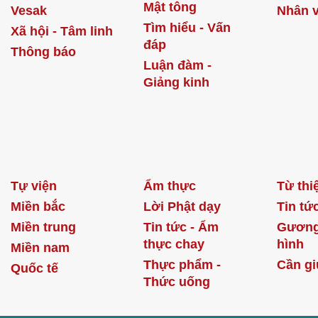
Mật tông
Vesak
Nhân v
Tìm hiểu - Vấn
Xã hội - Tâm linh
đáp
Thông báo
Luận đàm -
Giảng kinh
Tự viện
Ẩm thực
Từ thi
Miền bắc
Lời Phật dạy
Tin tứ
Miền trung
Tin tức - Ẩm
Gương
thực chay
hình
Miền nam
Thực phẩm -
Cần gi
Quốc tế
Thức uống