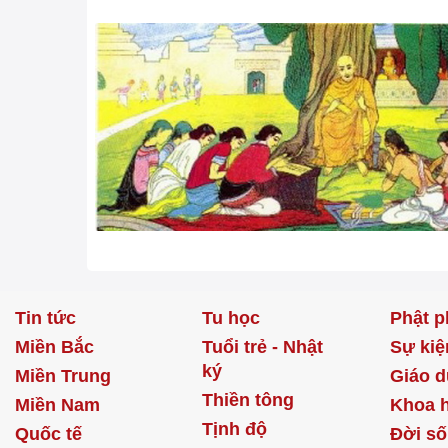
Tin tức
Tu học
Phật p
Miền Bắc
Tuổi trẻ - Nhật
Sự kiệ
ký
Miền Trung
Giáo d
Thiền tông
Miền Nam
Khoa 
Tịnh độ
Quốc tế
Đời s