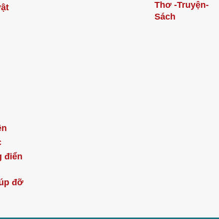
Thơ -Truyện-
ật
Sách
ện
c
 điển
úp đỡ