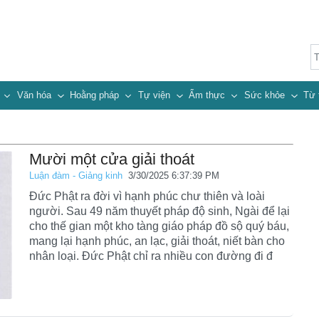
n
Văn hóa
Hoằng pháp
Tự viện
Ẩm thực
Sức khỏe
Từ 
Mười một cửa giải thoát
Luận đàm - Giảng kinh
3/30/2025 6:37:39 PM
Đức Phật ra đời vì hạnh phúc chư thiên và loài
người. Sau 49 năm thuyết pháp độ sinh, Ngài để lại
cho thế gian một kho tàng giáo pháp đồ sộ quý báu,
mang lại hạnh phúc, an lạc, giải thoát, niết bàn cho
nhân loại. Đức Phật chỉ ra nhiều con đường đi đ