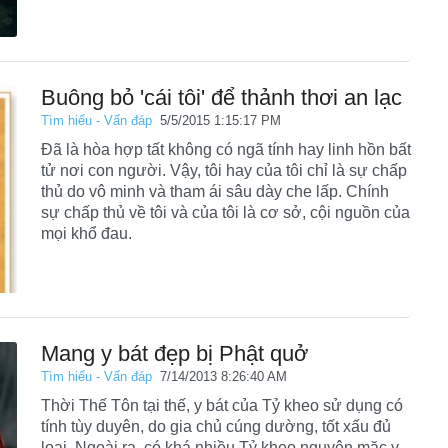
Buông bỏ 'cái tôi' để thảnh thơi an lạc
Tìm hiểu - Vấn đáp
5/5/2015 1:15:17 PM
Đã là hòa hợp tất không có ngã tính hay linh hồn bất
tử nơi con người. Vậy, tôi hay của tôi chỉ là sự chấp
thủ do vô minh và tham ái sâu dày che lấp. Chính
sự chấp thủ về tôi và của tôi là cơ sở, cội nguồn của
mọi khổ đau.
Mang y bát đẹp bị Phật quở
Tìm hiểu - Vấn đáp
7/14/2013 8:26:40 AM
Thời Thế Tôn tại thế, y bát của Tỷ kheo sử dụng có
tính tùy duyên, do gia chủ cúng dường, tốt xấu đủ
loại. Ngoài ra, có khá nhiều Tỷ kheo nguyện mặc y