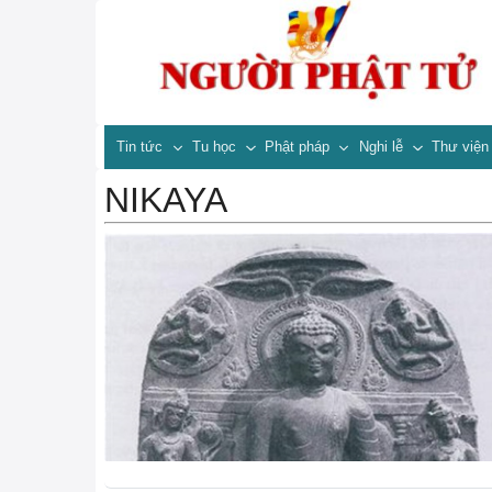
Tin tức
Tu học
Phật pháp
Nghi lễ
Thư việ
NIKAYA