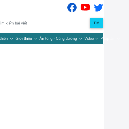
TÌM
thiện
Giới thiệu
Ấn tống - Cúng dường
Video
Pháp âm