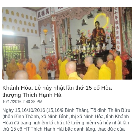
Khánh Hòa: Lễ húy nhật lần thứ 15 cố Hòa
thượng Thích Hạnh Hải
10/17/2016 2:40:38 PM
Ngày 15,16/10/2016 (15,16/9 Bính Thân), Tổ đình Thiên Bửu
(thôn Bình Thành, xã Ninh Bình, thị xã Ninh Hòa, tỉnh Khánh
Hòa) đã trang nghiêm tổ chức lễ tưởng niệm và húy nhật lần
thứ 15 cố HT.Thích Hạnh Hải bậc danh tăng, thạc đức của