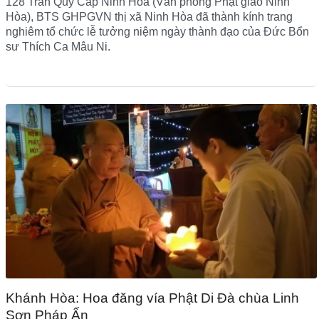
128 Trần Quý Cáp Ninh Hòa (Văn phòng Phật giáo Ninh
Hòa), BTS GHPGVN thị xã Ninh Hòa đã thành kính trang
nghiêm tổ chức lễ tưởng niệm ngày thành đạo của Đức Bổn
sư Thích Ca Mâu Ni.
Khánh Hòa: Hoa đăng vía Phật Di Đà chùa Linh
Sơn Pháp Ấn