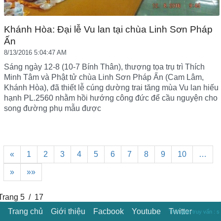
Khánh Hòa: Đại lễ Vu lan tại chùa Linh Sơn Pháp
Ấn
8/13/2016 5:04:47 AM
Sáng ngày 12-8 (10-7 Bính Thân), thượng tọa trụ trì Thích
Minh Tâm và Phật tử chùa Linh Sơn Pháp Ấn (Cam Lâm,
Khánh Hòa), đã thiết lễ cúng dường trai tăng mùa Vu lan hiếu
hạnh PL.2560 nhằm hồi hướng công đức để cầu nguyện cho
song đường phụ mẫu được
«
1
2
3
4
5
6
7
8
9
10
…
»
»»
Trang 5 / 17
Trang chủ
Giới thiệu
Facbook
Youtube
Twitter
Thời gian truy vấn : s