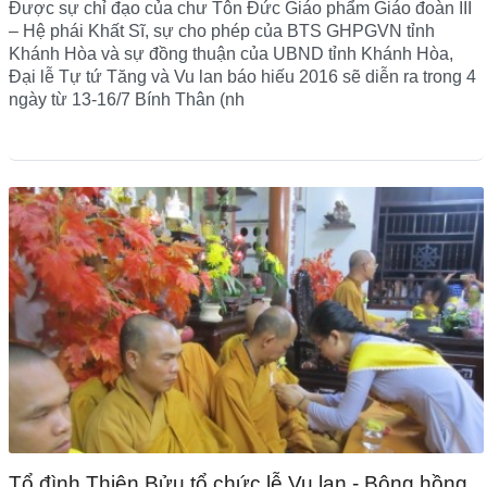
Được sự chỉ đạo của chư Tôn Đức Giáo phẩm Giáo đoàn III
– Hệ phái Khất Sĩ, sự cho phép của BTS GHPGVN tỉnh
Khánh Hòa và sự đồng thuận của UBND tỉnh Khánh Hòa,
Đại lễ Tự tứ Tăng và Vu lan báo hiếu 2016 sẽ diễn ra trong 4
ngày từ 13-16/7 Bính Thân (nh
Tổ đình Thiên Bửu tổ chức lễ Vu lan - Bông hồng