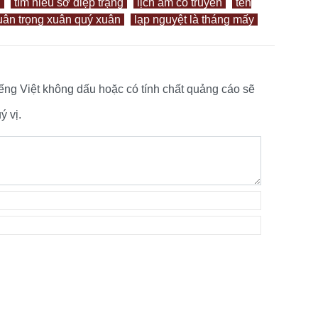
n
tìm hiểu sớ điệp trạng
lịch âm cổ truyền
tên
ân trọng xuân quý xuân
lạp nguyệt là tháng mấy
tiếng Việt không dấu hoặc có tính chất quảng cáo sẽ
 vị.