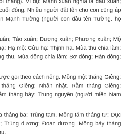
ối tháng). Ví dụ: Mạnh xuân nghĩa là đầu xuân;
cuối đông. Nhiều người đặt tên cho con cũng áp
yễn Mạnh Tường (người con đầu tên Tường, họ
xuân; Tảo xuân; Dương xuân; Phương xuân; Mộ
hạ; Hạ mộ; Cửu hạ; Thịnh hạ. Mùa thu chia làm:
ung thu. Mùa đông chia làm: Sơ đông; Hàn đông;
ược gọi theo cách riêng. Mồng một tháng Giêng:
tháng Giêng: Nhân nhật. Rằm tháng Giêng:
ằm tháng bảy: Trung nguyên (người miền Nam
 tháng ba: Trùng tam. Mồng tám tháng tư: Dục
; Trùng dương; Đoan dương. Mồng bảy tháng
hu.