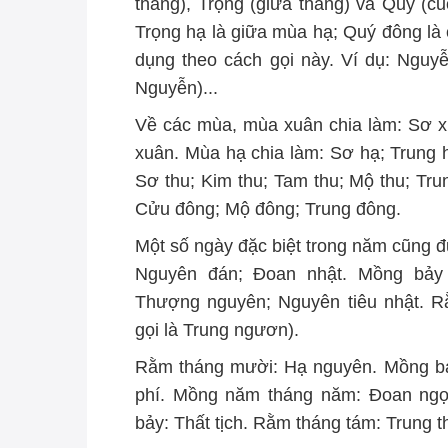
tháng), Trọng (giữa tháng) và Quý (cu
Trọng hạ là giữa mùa hạ; Quý đông là 
dụng theo cách gọi này. Ví dụ: Ngu
Nguyễn)...
Về các mùa, mùa xuân chia làm: Sơ 
xuân. Mùa hạ chia làm: Sơ hạ; Trung 
Sơ thu; Kim thu; Tam thu; Mộ thu; Tr
Cửu đông; Mộ đông; Trung đông.
Một số ngày đặc biệt trong năm cũng đ
Nguyên đán; Đoan nhật. Mồng bảy 
Thượng nguyên; Nguyên tiêu nhật. R
gọi là Trung ngươn).
Rằm tháng mười: Hạ nguyên. Mồng ba
phí. Mồng năm tháng năm: Đoan ngọ
bảy: Thất tịch. Rằm tháng tám: Trung t