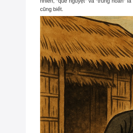
nhiên, “quế nguyệt” và “trung hoán” l
cũng biết.