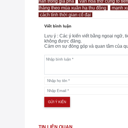
hán trong gia phả
văn hóa thờ cúng tổ tiê
tháng theo mùa xuân hạ thu đông
mạnh xu
cách tính thời gian cổ đại
Viết bình luận
Lưu ý : Các ý kiến viết bằng ngoại ngữ, 
không được đăng.
Cám ơn sự đóng góp và quan tâm của quý
TIN LIÊN QUAN