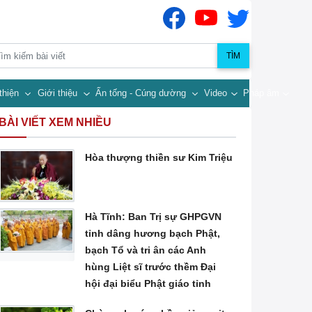
TÌM
thiện
Giới thiệu
Ấn tống - Cúng dường
Video
Pháp âm
BÀI VIẾT XEM NHIỀU
Hòa thượng thiền sư Kim Triệu
Hà Tĩnh: Ban Trị sự GHPGVN
tỉnh dâng hương bạch Phật,
bạch Tổ và tri ân các Anh
hùng Liệt sĩ trước thềm Đại
hội đại biểu Phật giáo tỉnh