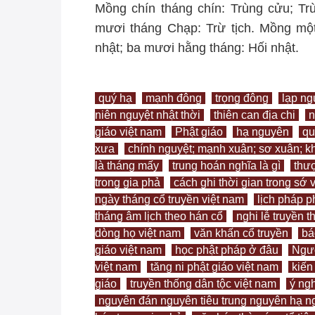
Mồng chín tháng chín: Trùng cửu; T
mươi tháng Chạp: Trừ tịch. Mồng mộ
nhật; ba mươi hằng tháng: Hối nhật.
quý hạ
mạnh đông
trọng đông
lạp ng
niên nguyệt nhật thời
thiên can địa chi
n
giáo việt nam
Phật giáo
hạ nguyên
qu
xưa
chính nguyệt; mạnh xuân; sơ xuân; kh
là tháng mấy
trung hoán nghĩa là gì
thượ
trong gia phả
cách ghi thời gian trong sớ 
ngày tháng cổ truyền việt nam
lịch pháp 
tháng âm lịch theo hán cổ
nghi lễ truyền 
dòng họ việt nam
văn khấn cổ truyền
bá
giáo việt nam
học phật pháp ở đâu
Ngườ
việt nam
tăng ni phật giáo việt nam
kiến
giáo
truyền thống dân tộc việt nam
ý ng
nguyên đán nguyên tiêu trung nguyên hạ 