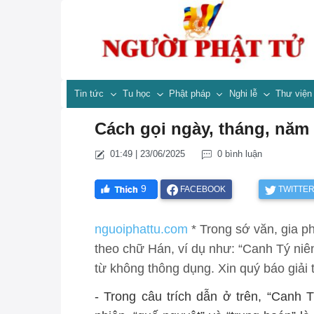
Tin tức
Tu học
Phật pháp
Nghi lễ
Thư việ
Cách gọi ngày, tháng, năm
01:49 | 23/06/2025
0 bình luận
9
FACEBOOK
TWITTE
nguoiphattu.com
* Trong sớ văn, gia ph
theo chữ Hán, ví dụ như: “Canh Tý niê
từ không thông dụng. Xin quý báo giải
- Trong câu trích dẫn ở trên, “Canh 