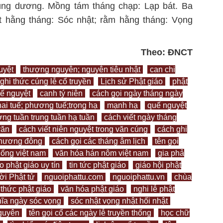
rùng dương. Mồng tám tháng chạp: Lạp bát. Ba
t hằng tháng: Sóc nhật; rằm hằng tháng: Vọng
Theo: ĐNCT
uyệt
thượng nguyên; nguyên tiêu nhật
can chi
ghi thức cúng lễ cổ truyền
Lịch sử Phật giáo
phật
ế nguyệt
canh tý niên
cách gọi ngày tháng ngày
ai tuế; phương tuế;trọng hạ
mạnh hạ
quế nguyệt
ng tuần trung tuần hạ tuần
cách viết ngày tháng
văn
cách viết niên nguyệt trong văn cúng
cách ghi
phương đông
cách gọi các tháng âm lịch
tên gọi
thống việt nam
văn hóa hán nôm việt nam
gia phả
o phật giáo uy tín
tin tức phật giáo
giáo hội phật
i Phật tử
nguoiphattu.com
nguoiphattu.vn
chùa
 thức phật giáo
văn hóa phật giáo
nghi lễ phật
hĩa ngày sóc vọng
sóc nhật vọng nhật hối nhật
nguyên
tên gọi cổ các ngày lễ truyền thống
học chữ