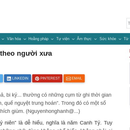
n
Văn hóa
Hoằng pháp
Tự viện
Ẩm thực
Sức khỏe
Từ 
 theo người xưa
R
LINKEDIN
PINTEREST
EMAIL
ả, bi ký... thường có những cụm từ ghi thời gian
n, quế nguyệt trung hoán”. Trong đó có một số
 thích giùm. (Nguyenhonghanh@...)
Tý niên” là dễ hiểu, nghĩa là năm Canh Tý. Tuy