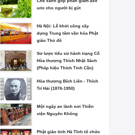
Chè xanh góp phần giảm axit
uric cho người bị gút
Hà Nội: Lễ khởi công xây
dựng Trung tâm văn hóa Phật
giáo Thủ đô
Sơ lược tiểu sử hành trạng Cố
Hòa thượng Thích Nhật Sách
(Pháp hiệu Thích Tinh Cần)
Hòa thượng Bích Liên - Thích
Trí Hải (1876-1950)
Một ngày an lành nơi Thiền
viện Nguyên Không
Phật giáo tỉnh Hà Tĩnh tổ chức