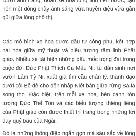
Dưới ánh trăng, đoàn xe hoa lung linh tiến bước, tạo
nên một dòng chảy ánh sáng vừa huyền diệu vừa gần
gũi giữa lòng phố thị.
Các mô hình xe hoa được đầu tư công phu, kết hợp
hài hòa giữa mỹ thuật và biểu tượng tâm linh Phật
giáo. Nhiều xe tái hiện những dấu mốc trọng đại trong
cuộc đời Đức Phật Thích Ca Mâu Ni: từ đản sinh nơi
vườn Lâm Tỳ Ni, xuất gia tìm cầu chân lý, thành đạo
dưới cội Bồ đề cho đến nhập Niết bàn giữa rừng Sa-la
song thọ. Đặc biệt, trên mỗi xe hoa, bên cạnh tôn
tượng Đức Thế Tôn và các biểu tượng thiêng liêng
của Phật giáo còn được thiết trí trang trọng những lời
dạy quý báu của Ngài.
Đó là những thông điệp ngắn gọn mà sâu sắc về lòng