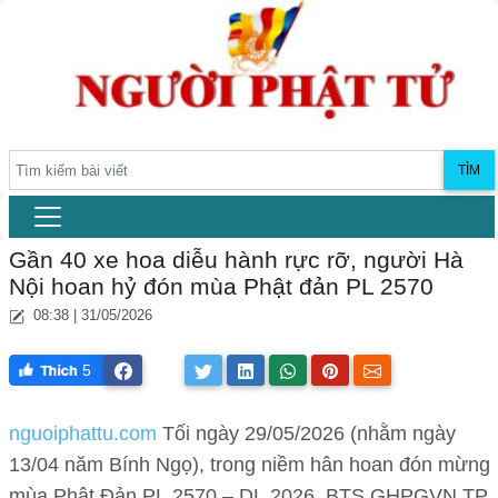
TÌM
Gần 40 xe hoa diễu hành rực rỡ, người Hà
Nội hoan hỷ đón mùa Phật đản PL 2570
08:38 | 31/05/2026
5
nguoiphattu.com
Tối ngày 29/05/2026 (nhằm ngày
13/04 năm Bính Ngọ), trong niềm hân hoan đón mừng
mùa Phật Đản PL.2570 – DL.2026, BTS GHPGVN TP