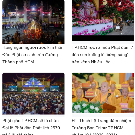
Hàng ngàn người rước kim thân
TP.HCM rực rỡ mùa Phật đản: 7
Đức Phật sơ sinh trên đường
đóa sen khổng lồ 'bừng sáng'
Thành phố HCM
trên kênh Nhiêu Lộc
Phật giáo TP.HCM sẽ tổ chức
HT. Thích Lệ Trang đảm nhiệm
Đại lễ Phật đản Phật lịch 2570
Trưởng Ban Trị sự TP.HCM
tại 3 lễ đài chính
nhiệm kỳ I (2026–2031)