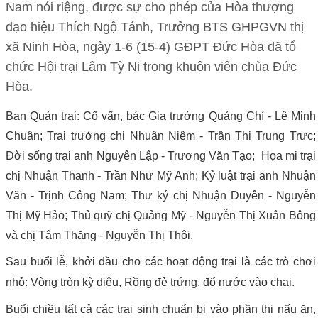
Nam nói riệng, được sự cho phép của Hòa thượng
đạo hiệu Thích Ngộ Tánh, Trưởng BTS GHPGVN thị
xã Ninh Hòa, ngày 1-6 (15-4) GĐPT Đức Hòa đã tổ
chức Hội trại Lâm Tỳ Ni trong khuôn viên chùa Đức
Hòa.
Ban Quản trại: Cố vấn, bác Gia trưởng Quảng Chí - Lê Minh
Chuân; Trại trưởng chị Nhuận Niệm - Trần Thị Trung Trực;
Đời sống trại anh Nguyên Lập - Trương Văn Tạo; Họa mi trại
chị Nhuận Thanh - Trần Như Mỹ Anh; Kỷ luật trại anh Nhuận
Văn - Trịnh Công Nam; Thư ký chị Nhuận Duyên - Nguyễn
Thị Mỹ Hảo; Thủ quỹ chị Quảng Mỹ - Nguyễn Thị Xuân Bông
và chị Tâm Thăng - Nguyễn Thị Thôi.
Sau buổi lễ, khởi đầu cho các hoạt động trại là các trò chơi
nhỏ: Vòng tròn kỳ diệu, Rồng đẻ trứng, đổ nước vào chai.
Buổi chiều tất cả các trại sinh chuẩn bị vào phần thi nấu ăn,