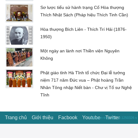
Sơ lược tiểu sử hành trạng Cố Hòa thượng
Thích Nhật Sách (Pháp hiệu Thích Tinh Cần)
Hòa thượng Bích Liên - Thích Trí Hải (1876-
1950)
Một ngày an lành nơi Thiền viện Nguyên
Không
Phật giáo tỉnh Hà Tĩnh tổ chức Đại lễ tưởng
niệm 717 năm Đức vua – Phật hoàng Trần
Nhân Tông nhập Niết bàn - Chư vị Tổ sư Nghệ
Tĩnh
Trang chủ
Giới thiệu
Facbook
Youtube
Twitter
Thời gian truy vấn : 0.1250326 s