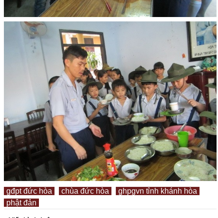
gđpt đức hòa
chùa đức hòa
ghpgvn tỉnh khánh hòa
phật đản