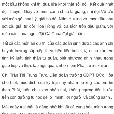
một bầu không khí thi đua lửa khói thật sôi nổi. Kết quả nhất
đội Thuyền Giấy với món canh chua lá giang, nhì đội Vô Ưu
với món gỏi hoa Lý, giải ba đội Nấm Hương với món đậu phụ
sốt cà, giải tư đội Hoa Hồng với xà lách trộn dầu giấm, với
món xào chua ngọt, đội Cà Chua đạt giải năm.
Tất cả các món ăn dự thi của các đoàn sinh được các anh chị
huynh trưởng sắp xếp theo kiểu tiệc buffet, tập cho các em
tính kỷ luật, tinh thần tự quản, biết nhường nhịn nhau trong
giao tiếp và thực tập ngũ quán, nhớ niệm Phật trước khi ăn.
Chị Trần Thị Trung Trực, Liên đoàn trưởng GĐPT Đức Hòa
cho biết, mục đích của kỳ trại này nhằm hướng các em tin
theo Phật, luôn chịu khó nhẫn nại, không ngừng tiến bước
trên con đường tu học để lợi mình, lợi người và chúng sanh .
Một ngày trại thật là đáng nhớ khi tất cả cùng hòa mình trong