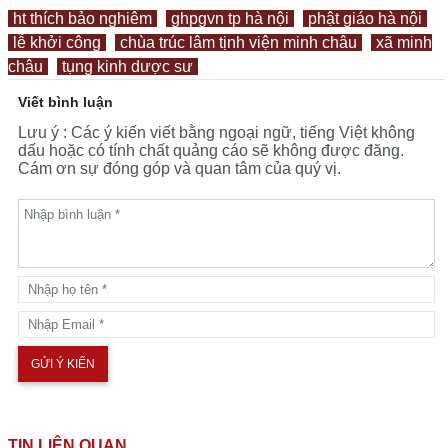
ht thích bảo nghiêm
ghpgvn tp hà nội
phật giáo hà nội
lễ khởi công
chùa trúc lâm tịnh viện minh châu
xã minh
châu
tụng kinh dược sư
Viết bình luận
Lưu ý : Các ý kiến viết bằng ngoại ngữ, tiếng Việt không
dấu hoặc có tính chất quảng cáo sẽ không được đăng.
Cám ơn sự đóng góp và quan tâm của quý vị.
TIN LIÊN QUAN