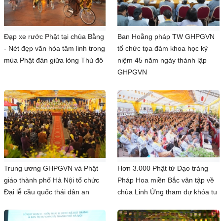
Đạp xe rước Phật tại chùa Bằng
Ban Hoằng pháp TW GHPGVN
- Nét đẹp văn hóa tâm linh trong
tổ chức tọa đàm khoa học kỷ
mùa Phật đản giữa lòng Thủ đô
niệm 45 năm ngày thành lập
GHPGVN
Trung ương GHPGVN và Phật
Hơn 3.000 Phật tử Đạo tràng
giáo thành phố Hà Nội tổ chức
Pháp Hoa miền Bắc vân tập về
Đại lễ cầu quốc thái dân an
chùa Linh Ứng tham dự khóa tu