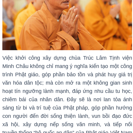
Việc khởi công xây dựng chùa Trúc Lâm Tịnh viện
Minh Châu không chỉ mang ý nghĩa kiến tạo một công
trình Phật giáo, góp phần bảo tồn và phát huy giá trị
văn hóa dân tộc; mà còn mở ra một không gian sinh
hoạt tín ngưỡng lành mạnh, đáp ứng nhu cầu tu học,
chiêm bái của nhân dân. Đây sẽ là nơi lan tỏa ánh
sáng từ bi và trí tuệ của Phật pháp, góp phần hướng
con người đến đời sống thiện lành, vun bồi đạo đức
xã hội, xây dựng nếp sống văn minh, và tiếp nối
truyền thống “hộ quốc an dân” của Phật giáo Việt Nam