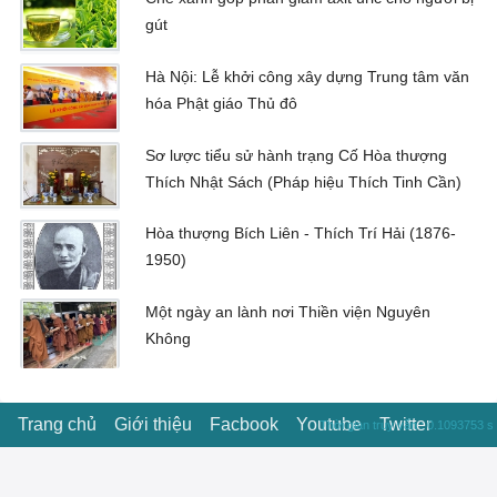
gút
Hà Nội: Lễ khởi công xây dựng Trung tâm văn
hóa Phật giáo Thủ đô
Sơ lược tiểu sử hành trạng Cố Hòa thượng
Thích Nhật Sách (Pháp hiệu Thích Tinh Cần)
Hòa thượng Bích Liên - Thích Trí Hải (1876-
1950)
Một ngày an lành nơi Thiền viện Nguyên
Không
Trang chủ
Giới thiệu
Facbook
Youtube
Twitter
Thời gian truy vấn : 0.1093753 s