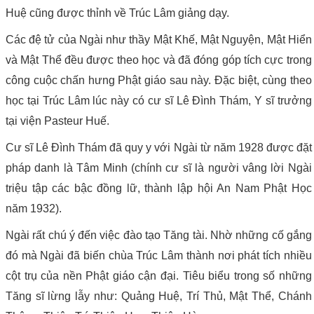
Huệ cũng được thỉnh về Trúc Lâm giảng dạy.
Các đệ tử của Ngài như thầy Mật Khế, Mật Nguyện, Mật Hiển
và Mật Thể đều được theo học và đã đóng góp tích cực trong
công cuộc chấn hưng Phật giáo sau này. Đặc biệt, cùng theo
học tại Trúc Lâm lúc này có cư sĩ Lê Đình Thám, Y sĩ trưởng
tại viện Pasteur Huế.
Cư sĩ Lê Đình Thám đã quy y với Ngài từ năm 1928 được đặt
pháp danh là Tâm Minh (chính cư sĩ là người vâng lời Ngài
triệu tập các bậc đồng lữ, thành lập hội An Nam Phật Học
năm 1932).
Ngài rất chú ý đến việc đào tạo Tăng tài. Nhờ những cố gắng
đó mà Ngài đã biến chùa Trúc Lâm thành nơi phát tích nhiều
cột trụ của nền Phật giáo cận đại. Tiêu biểu trong số những
Tăng sĩ lừng lẫy như: Quảng Huệ, Trí Thủ, Mật Thể, Chánh