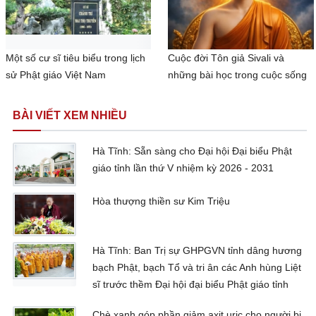
Một số cư sĩ tiêu biểu trong lịch
Cuộc đời Tôn giả Sivali và
sử Phật giáo Việt Nam
những bài học trong cuộc sống
BÀI VIẾT XEM NHIỀU
Hà Tĩnh: Sẵn sàng cho Đại hội Đại biểu Phật
giáo tỉnh lần thứ V nhiệm kỳ 2026 - 2031
Hòa thượng thiền sư Kim Triệu
Hà Tĩnh: Ban Trị sự GHPGVN tỉnh dâng hương
bạch Phật, bạch Tổ và tri ân các Anh hùng Liệt
sĩ trước thềm Đại hội đại biểu Phật giáo tỉnh
Chè xanh góp phần giảm axit uric cho người bị