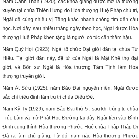
Năm Canh Thân (1920), các khóa giảng được mở ra thường
xuyên tại chùa Thiên Hưng do Hòa thượng Huệ Pháp chủ trì,
Ngài đã cùng nhiều vị Tăng khác nhanh chóng tìm đến cầu
học. Nơi đây, sau nhiều tháng ngày theo học, Ngài được Hòa
thượng Huệ Pháp khen tặng là người có túc căn thâm hậu.
Năm Quý Hợi (1923), Ngài tổ chức Đại giới đàn tại chùa Từ
Hiếu. Tại giới đàn này, đệ tử của Ngài là Mật Khế thọ đại
giới, và Bổn sư Ngài là Hòa thượng Tâm Tịnh làm Hòa
thượng truyền giới.
Năm Ất Sửu (1925), năm Bảo Đại nguyên niên, Ngài được
sắc chỉ triều đình làm trụ trì chùa Diệu Đế.
Năm Kỷ Tỵ (1929), năm Bảo Đại thứ 5 , sau khi trùng tu chùa
Trúc Lâm và mở Phật Học Đường tại đây, Ngài liền vào Bình
Định cung thỉnh Hòa thượng Phước Huệ chùa Thập Tháp Di
Đà ra làm chủ giảng. Từ đó, năm nào Hòa thượng Phước