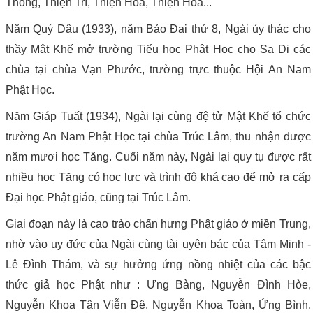
Thông, Thiện Trí, Thiện Hoa, Thiện Hòa...
Năm Quý Dậu (1933), năm Bảo Đại thứ 8, Ngài ủy thác cho
thầy Mật Khế mở trường Tiểu học Phật Học cho Sa Di các
chùa tại chùa Vạn Phước, trường trực thuộc Hội An Nam
Phật Học.
Năm Giáp Tuất (1934), Ngài lại cùng đệ tử Mật Khế tổ chức
trường An Nam Phật Học tại chùa Trúc Lâm, thu nhận được
năm mươi học Tăng. Cuối năm này, Ngài lại quy tụ được rất
nhiều học Tăng có học lực và trình độ khá cao để mở ra cấp
Đại học Phật giáo, cũng tại Trúc Lâm.
Giai đoạn này là cao trào chấn hưng Phật giáo ở miền Trung,
nhờ vào uy đức của Ngài cùng tài uyên bác của Tâm Minh -
Lê Đình Thám, và sự hưởng ứng nồng nhiệt của các bậc
thức giả học Phật như : Ưng Bàng, Nguyễn Đình Hòe,
Nguyễn Khoa Tân Viễn Đệ, Nguyễn Khoa Toàn, Ứng Bình,