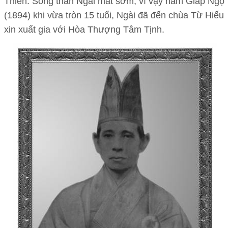
Thiên. Song thân Ngài mất sớm, vì vậy năm Giáp Ngọ
(1894) khi vừa tròn 15 tuổi, Ngài đã đến chùa Từ Hiếu
xin xuất gia với Hòa Thượng Tâm Tịnh.