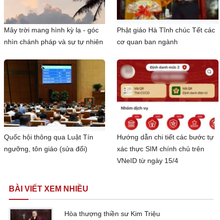
Mây trời mang hình kỳ lạ - góc
Phật giáo Hà Tĩnh chúc Tết các
nhìn chánh pháp và sự tự nhiên
cơ quan ban ngành
Quốc hội thông qua Luật Tín
Hướng dẫn chi tiết các bước tự
ngưỡng, tôn giáo (sửa đổi)
xác thực SIM chính chủ trên
VNeID từ ngày 15/4
BÀI VIẾT XEM NHIỀU
Hòa thượng thiền sư Kim Triệu