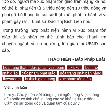
“Do đó, người mà xúc phạm tôn giáo trên mạng xã hội
có thể bị phạt tiền từ 5 triệu đồng đến 10 triệu đồng và
phải gỡ bỏ thông tin sai sự thật xuất phát từ hành vi vi
phạm gây ra” – Luật sư Đào Thị Bích Liên nói.
Trong trường hợp phát hiện hành vi xúc phạm tôn
giáo thì cá nhân có thể trình báo cho Thanh tra
chuyên ngành về tín ngưỡng, tôn giáo tại UBND các
cấp.
THẢO HIỀN - Báo Pháp Luật
hóa trang thành đức phật livestream
tiktoker
bôi nhọ
phật giáo
xúc phạm phật giáo
hóa trang phật bán hàng
livestream
ht thích gia quang
xúc phạm tôn giáo
Viết bình luận
Lưu ý : Các ý kiến viết bằng ngoại ngữ, tiếng Việt không
dấu hoặc có tính chất quảng cáo sẽ không được đăng.
Cám ơn sự đóng góp và quan tâm của quý vị.