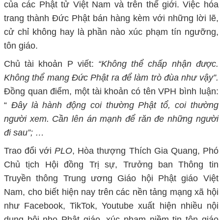
của các Phật tử Việt Nam và trên thế giới. Việc hóa
trang thành Đức Phật bán hàng kèm với những lời lẽ,
cử chỉ không hay là phần nào xúc phạm tín ngưỡng,
tôn giáo.
Chủ tài khoản P viết:
“Không thể chấp nhận được.
Không thể mang Đức Phật ra để làm trò đùa như vậy”.
Đồng quan điểm, một tài khoản có tên VPH bình luận:
“
Đây là hành động coi thường Phật tổ, coi thường
người xem. Cần lên án mạnh để răn đe những người
đi sau”; …
Trao đổi với
PLO
, Hòa thượng Thích Gia Quang, Phó
Chủ tịch Hội đồng Trị sự, Trưởng ban Thông tin
Truyền thông Trung ương Giáo hội Phật giáo Việt
Nam, cho biết hiện nay trên các nền tảng mạng xã hội
như Facebook, TikTok, Youtube xuất hiện nhiều nội
dung bôi nhọ Phật giáo, xúc phạm niềm tin tôn giáo