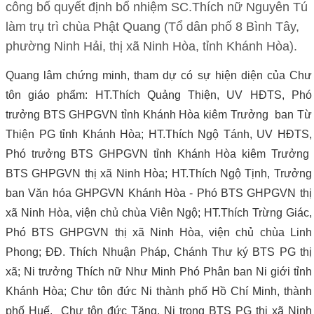
công bố quyết định bổ nhiệm SC.Thích nữ Nguyên Tú
làm trụ trì chùa Phật Quang (Tổ dân phố 8 Bình Tây,
phường Ninh Hải, thị xã Ninh Hòa, tỉnh Khánh Hòa).
Quang lâm chứng minh, tham dự có sự hiện diện của Chư
tôn giáo phẩm: HT.Thích Quảng Thiện, UV HĐTS, Phó
trưởng BTS GHPGVN tỉnh Khánh Hòa kiêm Trưởng ban Từ
Thiện PG tỉnh Khánh Hòa; HT.Thích Ngộ Tánh, UV HĐTS,
Phó trưởng BTS GHPGVN tỉnh Khánh Hòa kiêm Trưởng
BTS GHPGVN thị xã Ninh Hòa; HT.Thích Ngộ Tịnh, Trưởng
ban Văn hóa GHPGVN Khánh Hòa - Phó BTS GHPGVN thị
xã Ninh Hòa, viện chủ chùa Viên Ngộ; HT.Thích Trừng Giác,
Phó BTS GHPGVN thị xã Ninh Hòa, viện chủ chùa Linh
Phong; ĐĐ. Thích Nhuận Pháp, Chánh Thư ký BTS PG thị
xã; Ni trưởng Thích nữ Như Minh Phó Phân ban Ni giới tỉnh
Khánh Hòa; Chư tôn đức Ni thành phố Hồ Chí Minh, thành
phố Huế, Chư tôn đức Tăng, Ni trong BTS PG thị xã Ninh