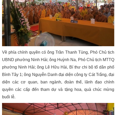
Về phía chính quyền có ông Trần Thanh Tùng, Phó Chủ tịch
UBND phường Ninh Hải; ông Huỳnh Na, Phó Chủ tịch MTTQ
phường Ninh Hải; ông Lê Hữu Hài, Bí thư chi bộ tổ dân phố
Bình Tây 1; ông Nguyễn Danh đại diện công ty Cát Trắng, đại
diện các cơ quan, ban ngành, đoàn thể, lãnh đạo chính
quyền các cấp đến tham dự và tặng hoa, quà chúc mừng
buổi lễ.