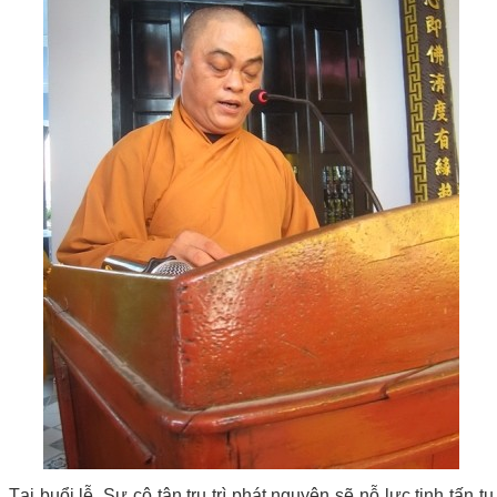
Tại buổi lễ, Sư cô tân trụ trì phát nguyện sẽ nỗ lực tinh tấn tu