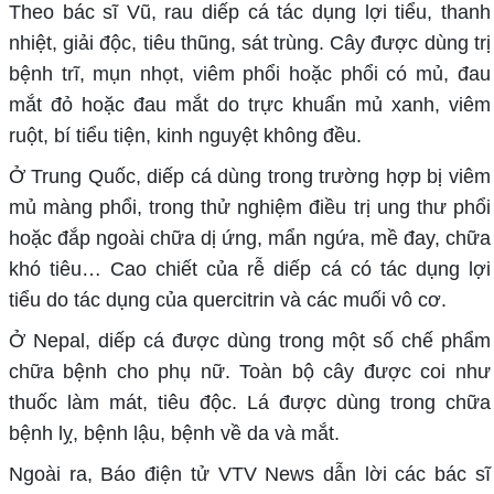
Theo bác sĩ Vũ, rau diếp cá tác dụng lợi tiểu, thanh
nhiệt, giải độc, tiêu thũng, sát trùng. Cây được dùng trị
bệnh trĩ, mụn nhọt, viêm phổi hoặc phổi có mủ, đau
mắt đỏ hoặc đau mắt do trực khuẩn mủ xanh, viêm
ruột, bí tiểu tiện, kinh nguyệt không đều.
Ở Trung Quốc, diếp cá dùng trong trường hợp bị viêm
mủ màng phổi, trong thử nghiệm điều trị ung thư phổi
hoặc đắp ngoài chữa dị ứng, mẩn ngứa, mề đay, chữa
khó tiêu… Cao chiết của rễ diếp cá có tác dụng lợi
tiểu do tác dụng của quercitrin và các muối vô cơ.
Ở Nepal, diếp cá được dùng trong một số chế phẩm
chữa bệnh cho phụ nữ. Toàn bộ cây được coi như
thuốc làm mát, tiêu độc. Lá được dùng trong chữa
bệnh lỵ, bệnh lậu, bệnh về da và mắt.
Ngoài ra, Báo điện tử VTV News dẫn lời các bác sĩ