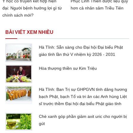
Y học cổ truyền kết hợp hiện
Phục Linh Thiên dược liệu quý
đại: Người bệnh hưởng lợi gì từ
hơn cả nhân sâm Triều Tiên
chính sách mới?
BÀI VIẾT XEM NHIỀU
Hà Tĩnh: Sẵn sàng cho Đại hội Đại biểu Phật
giáo tỉnh lần thứ V nhiệm kỳ 2026 - 2031
Hòa thượng thiền sư Kim Triệu
Hà Tĩnh: Ban Trị sự GHPGVN tỉnh dâng hương
bạch Phật, bạch Tổ và tri ân các Anh hùng Liệt
sĩ trước thềm Đại hội đại biểu Phật giáo tỉnh
Chè xanh góp phần giảm axit uric cho người bị
gút