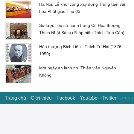
Hà Nội: Lễ khởi công xây dựng Trung tâm văn
hóa Phật giáo Thủ đô
Sơ lược tiểu sử hành trạng Cố Hòa thượng
Thích Nhật Sách (Pháp hiệu Thích Tinh Cần)
Hòa thượng Bích Liên - Thích Trí Hải (1876-
1950)
Một ngày an lành nơi Thiền viện Nguyên
Không
Trang chủ
Giới thiệu
Facbook
Youtube
Twitter
Thời gian truy vấn : 0.1249661 s