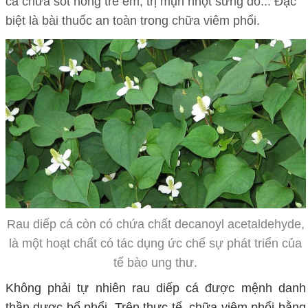
cá chữa sốt nóng trẻ em, trị mụn nhọt sưng đỏ... Đặc
biệt là bài thuốc an toàn trong chữa viêm phổi.
Rau diếp cá còn có chứa chất decanoyl acetaldehyde,
là một hoạt chất có tác dụng ức chế sự phát triển của
tế bào ung thư.
Không phải tự nhiên rau diếp cá được mệnh danh
thần dược bổ phổi. Trên thực tế, chữa viêm phổi bằng