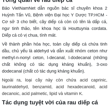
Báo VietNamNet dẫn nguồn bác sĩ chuyên khoa 2
Huỳnh Tấn Vũ, Bệnh viện Đại học Y Dược TP.HCM -
Cơ sở 3 cho biết, cây diếp cá còn có tên là dấp cá,
ngư tinh thảo, tên khoa học là Houttuynia cordata.
Diếp cá có vị chua, tính mát.
Về thành phần hóa học, toàn cây diếp cá chứa tinh
dầu, chủ yếu là aldehyd và dẫn xuất nhóm ceton như
methyl-n-nonyl ceton, l-decanal, l-dodecanal (những
chất không có tác dụng kháng khuẩn), 3-oxo
dodecanal (chất có tác dụng kháng khuẩn).
Ngoài ra, loại cây này còn chứa acid caprinic,
laurinaldehyd, benzamid, acid hexadecanoid, acid
decanoic, acid palmetic, lipid và vitamin K.
Tác dụng tuyệt vời của rau diếp cá