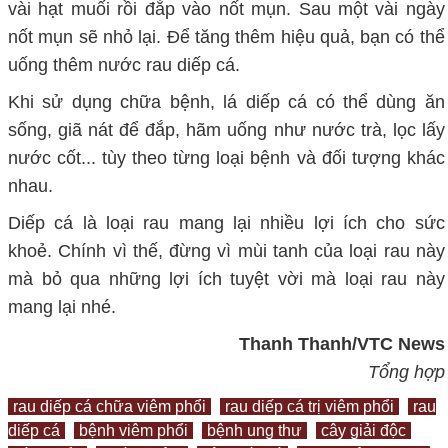
vài hạt muối rồi đắp vào nốt mụn. Sau một vài ngày
nốt mụn sẽ nhỏ lại. Để tăng thêm hiệu quả, bạn có thể
uống thêm nước rau diếp cá.
Khi sử dụng chữa bệnh, lá diếp cá có thể dùng ăn
sống, giã nát để đắp, hãm uống như nước trà, lọc lấy
nước cốt... tùy theo từng loại bệnh và đối tượng khác
nhau.
Diếp cá là loại rau mang lại nhiều lợi ích cho sức
khoẻ. Chính vì thế, đừng vì mùi tanh của loại rau này
mà bỏ qua những lợi ích tuyệt vời mà loại rau này
mang lại nhé.
Thanh Thanh/VTC News
Tổng hợp
rau diếp cá chữa viêm phổi
rau diếp cá trị viêm phổi
rau
diếp cá
bệnh viêm phổi
bệnh ung thư
cây giải độc