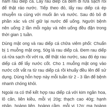
nắm rau diếp cá. Lấy rau diếp cá đem đi rửa sạch rồi
để thật ráo nước. Tiếp theo đó, lấy rau diếp cá ép
nhuyễn ra cùng với muối ăn và nước. Sau đó bỏ đi
phần xác và chỉ giữ lại nước để uống. Người bệnh
nên uống 2 lần mỗi ngày và nên uống đều đặn trong
thời gian 1 tuần.
Dùng mật ong và rau diếp cá chữa viêm phổi: Chuẩn
bị 1 muỗng mật ong, 50g lá rau diếp cá. Đem rau diếp
cá rửa sạch rồi vớt ra, để thật ráo nước, sau đó ép rau
diếp cá để lấy nước cốt. Cho 1 muỗng mật ong vào
nước cốt vắt ra từ rau diếp cá rồi khuấy đều lên để sử
dụng. Dùng hỗn hợp này mỗi tuần từ 2 - 3 lần để bệnh
nhanh chóng khỏi.
Ngoài ra có thể kết hợp rau diếp cá với kim ngân hoa,
lô căn, liên kiều, mỗi vị 20g; thạch cao 40g; hạnh
nhân, hoàng liên, hoàng cầm, mỗi vị 12g; ma hoàng