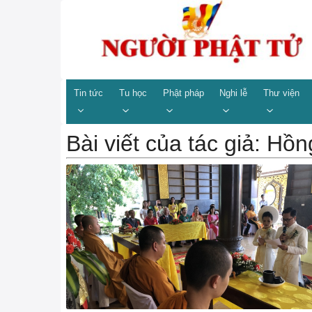
Tin tức
Tu học
Phật pháp
Nghi lễ
Thư viện
Bài viết của tác giả: Hồ