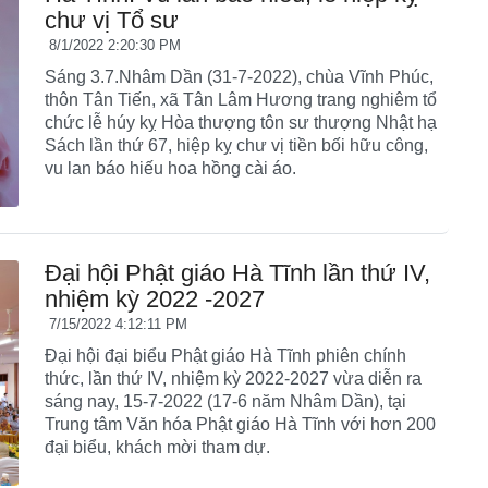
chư vị Tổ sư
8/1/2022 2:20:30 PM
Sáng 3.7.Nhâm Dần (31-7-2022), chùa Vĩnh Phúc,
thôn Tân Tiến, xã Tân Lâm Hương trang nghiêm tổ
chức lễ húy kỵ Hòa thượng tôn sư thượng Nhật hạ
Sách lần thứ 67, hiệp kỵ chư vị tiền bối hữu công,
vu lan báo hiếu hoa hồng cài áo.
Đại hội Phật giáo Hà Tĩnh lần thứ IV,
nhiệm kỳ 2022 -2027
7/15/2022 4:12:11 PM
Đại hội đại biểu Phật giáo Hà Tĩnh phiên chính
thức, lần thứ IV, nhiệm kỳ 2022-2027 vừa diễn ra
sáng nay, 15-7-2022 (17-6 năm Nhâm Dần), tại
Trung tâm Văn hóa Phật giáo Hà Tĩnh với hơn 200
đại biểu, khách mời tham dự.