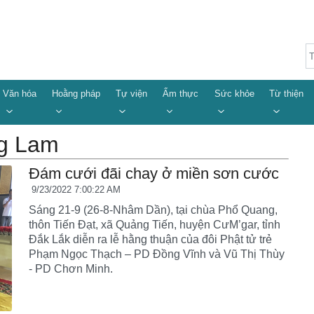
Văn hóa
Hoằng pháp
Tự viện
Ẩm thực
Sức khỏe
Từ thiện
ng Lam
Đám cưới đãi chay ở miền sơn cước
9/23/2022 7:00:22 AM
Sáng 21-9 (26-8-Nhâm Dần), tại chùa Phổ Quang,
thôn Tiến Đạt, xã Quảng Tiến, huyện CưM’gar, tỉnh
Đắk Lắk diễn ra lễ hằng thuận của đôi Phật tử trẻ
Phạm Ngọc Thạch – PD Đồng Vĩnh và Vũ Thị Thùy
- PD Chơn Minh.