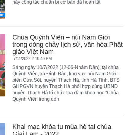
này công tác chuẩn bị cơ bản đã hoàn tất.
Chùa Quỳnh Viên – núi Nam Giới
trong dòng chảy lịch sử, văn hóa Phật
giáo Việt Nam
7/11/2022 2:10:49 PM
Sáng ngày 10/7/2022 (12-06-Nhâm Dần), tại chùa
Quỳnh Viên, xã Đỉnh Bàn, khu vực núi Nam Giới –
biển Cửa Sót, huyện Thạch Hà, tỉnh Hà Tĩnh. BTS
GHPGVN huyện Thạch Hà phối hợp cùng UBND
huyện Thạch Hà tổ chức tọa đàm khoa học “Chùa
Quỳnh Viên trong dòn
Khai mạc khóa tu mùa hè tại chùa
Giai Lam - 2022