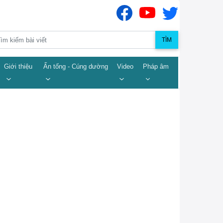
TÌM
Giới thiệu
Ấn tống - Cúng dường
Video
Pháp âm