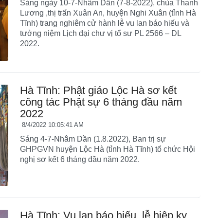
Sáng ngày 10-7-Nhâm Dần (7-8-2022), chùa Thanh
Lương ,thị trấn Xuân An, huyện Nghi Xuân (tỉnh Hà
Tĩnh) trang nghiêm cử hành lễ vu lan báo hiếu và
tưởng niệm Lịch đại chư vị tổ sư PL 2566 – DL
2022.
Hà Tĩnh: Phật giáo Lộc Hà sơ kết
công tác Phật sự 6 tháng đầu năm
2022
8/4/2022 10:05:41 AM
Sáng 4-7-Nhâm Dần (1.8.2022), Ban trị sự
GHPGVN huyện Lộc Hà (tỉnh Hà Tĩnh) tổ chức Hội
nghị sơ kết 6 tháng đầu năm 2022.
Hà Tĩnh: Vu lan báo hiếu, lễ hiệp kỵ