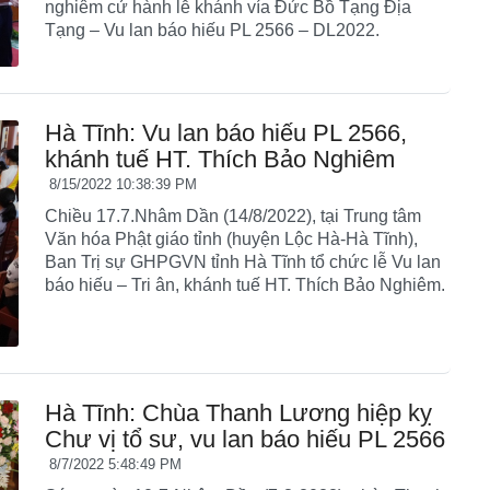
nghiêm cử hành lễ khánh vía Đức Bồ Tạng Địa
Tạng – Vu lan báo hiếu PL 2566 – DL2022.
Hà Tĩnh: Vu lan báo hiếu PL 2566,
khánh tuế HT. Thích Bảo Nghiêm
8/15/2022 10:38:39 PM
Chiều 17.7.Nhâm Dần (14/8/2022), tại Trung tâm
Văn hóa Phật giáo tỉnh (huyện Lộc Hà-Hà Tĩnh),
Ban Trị sự GHPGVN tỉnh Hà Tĩnh tổ chức lễ Vu lan
báo hiếu – Tri ân, khánh tuế HT. Thích Bảo Nghiêm.
Hà Tĩnh: Chùa Thanh Lương hiệp kỵ
Chư vị tổ sư, vu lan báo hiếu PL 2566
8/7/2022 5:48:49 PM