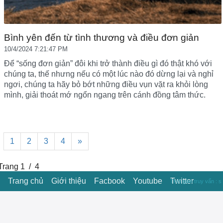
Bình yên đến từ tình thương và điều đơn giản
10/4/2024 7:21:47 PM
Để “sống đơn giản” đôi khi trở thành điều gì đó thật khó với
chúng ta, thế nhưng nếu có một lúc nào đó dừng lại và nghỉ
ngơi, chúng ta hãy bỏ bớt những điều vụn vặt ra khỏi lòng
mình, giải thoát mớ ngổn ngang trên cánh đồng tâm thức.
1
2
3
4
»
Trang 1 / 4
Trang chủ
Giới thiệu
Facbook
Youtube
Twitter
Thời gian truy vấn : s