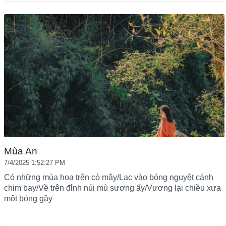
Mùa An
7/4/2025 1:52:27 PM
Có những mùa hoa trên cỏ mây/Lạc vào bóng nguyệt cánh
chim bay/Về trên đỉnh núi mù sương ấy/Vương lại chiều xưa
một bóng gầy