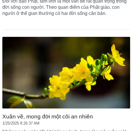
Đối với đạo Phật, tâm linh là một vấn đề rất quan trọng trong
đời sống con người. Theo quan điểm của Phật giáo, con
người ở thế gian thường có hai đời sống căn bản.
Xuân về, mong đời một cõi an nhiên
1/25/2025 8:26:37 AM