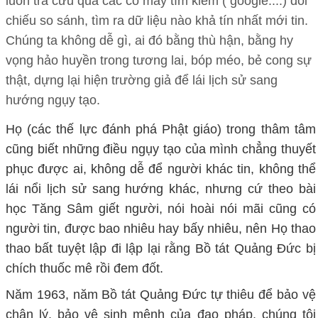
luôn tra cứu qua các cổ máy tìm kiếm ( google....) đối
chiếu so sánh, tìm ra dữ liệu nào khả tín nhất mới tin.
Chúng ta không dễ gì, ai đó bằng thù hận, bằng hy
vọng hảo huyền trong tương lai, bóp méo, bẻ cong sự
thật, dựng lại hiện trường giả để lái lịch sử sang
hướng ngụy tạo.
Họ (các thế lực đánh phá Phật giáo) trong thâm tâm
cũng biết những điều ngụy tạo của mình chẳng thuyết
phục được ai, không dễ để người khác tin, không thể
lái nổi lịch sử sang hướng khác, nhưng cứ theo bài
học Tăng Sâm giết người, nói hoài nói mãi cũng có
người tin, được bao nhiêu hay bấy nhiêu, nên Họ thao
thao bất tuyệt lập đi lập lại rằng Bồ tát Quảng Đức bị
chích thuốc mê rồi đem đốt.
Năm 1963, năm Bồ tát Quảng Đức tự thiêu để bảo vệ
chân lý, bảo vệ sinh mệnh của đạo pháp, chúng tôi