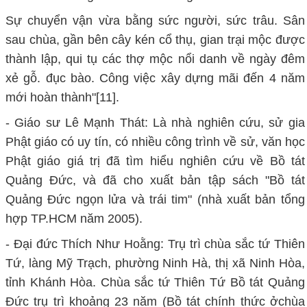
Sự chuyển vận vừa bằng sức người, sức trâu. Sân
sau chùa, gần bên cây kén cổ thụ, gian trại mộc được
thành lập, qui tụ các thợ mộc nổi danh về ngày đêm
xẻ gỗ. đục bào. Công việc xây dựng mãi đến 4 năm
mới hoàn thành"[11].
- Giáo sư Lê Mạnh Thát: Là nhà nghiên cứu, sử gia
Phật giáo có uy tín, có nhiều công trình về sử, văn học
Phật giáo giá trị đã tìm hiểu nghiên cứu về Bồ tát
Quảng Đức, và đã cho xuất bản tập sách "Bồ tát
Quảng Đức ngọn lửa và trái tim" (nhà xuất bản tổng
hợp TP.HCM năm 2005).
- Đại đức Thích Như Hoằng: Trụ trì chùa sắc tứ Thiên
Tứ, làng Mỹ Trạch, phường Ninh Hà, thị xã Ninh Hòa,
tỉnh Khánh Hòa. Chùa sắc tứ Thiên Tứ Bồ tát Quảng
Đức trụ trì khoảng 23 năm (Bồ tát chính thức ởchùa