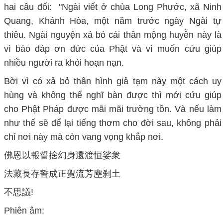
hai câu đối: "Ngài viết ở chùa Long Phước, xã Ninh
Quang, Khánh Hòa, một năm trước ngày Ngài tự
thiêu. Ngài nguyện xả bỏ cái thân mộng huyễn này là
vì báo đáp ơn đức của Phật và vì muốn cứu giúp
nhiều người ra khỏi hoạn nạn.
Bời vì có xả bỏ thân hình giả tạm này một cách uy
hùng và không thể nghĩ bàn được thì mới cứu giúp
cho Phật Pháp được mãi mãi trường tồn. Và nếu làm
như thế sẽ để lại tiếng thơm cho đời sau, không phải
chỉ nơi này mà còn vang vọng khắp nơi.
佛恩以報誓捨幻身還渡恒娑衆
法藏長存誓成正覺流芳塵刹土
不思議!
Phiên âm: