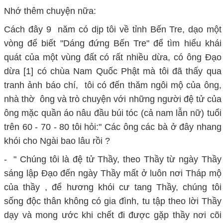
Nhớ thêm chuyện nữa:
Cách đây 9 năm có dịp tôi về tỉnh Bến Tre, dạo một
vòng để biết "Dáng đứng Bến Tre" để tìm hiểu khái
quát của một vùng đất có rất nhiều dừa, có ông Đạo
dừa [1] có chùa Nam Quốc Phật mà tôi đã thấy qua
tranh ảnh báo chí, tôi có đến thăm ngôi mộ của ông,
nhà thờ ông và trò chuyện với những người đệ tử của
ông mặc quần áo nâu đầu búi tóc (cả nam lẫn nữ) tuổi
trên 60 - 70 - 80 tôi hỏi:" Các ông các bà ở đây nhang
khói cho Ngài bao lâu rồi ?
- " Chúng tôi là đệ tử Thầy, theo Thầy từ ngày Thầy
sáng lập Đạo đến ngày Thầy mất ở luôn nơi Tháp mộ
của thầy , để hương khói cư tang Thầy, chúng tôi
sống độc thân không có gia đình, tu tập theo lời Thầy
dạy và mong ước khi chết đi được gặp thầy nơi cõi