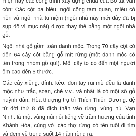
Hiện nay các công trình xây dựng chùa của Bồ tát vẫn
còn: Các cột ba biểu, ngôi cổng tam quan, miếu cô
hồn và ngôi nhà tu niệm (ngôi nhà này mới đây đã bị
sụp đổ vì mục nát) được thay thế bằng một ngôi nhà
gỗ.
Ngôi nhà gỗ gồm toàn danh mộc. Trong 70 cây cột có
đến 64 cây cột bằng gỗ mít rừng (một danh mộc có
tên trong nhóm gỗ quí). Mỗi cây to có đến một người
ôm cao đến 5 thước.
Các cây xiềng, đính, kèo, đòn tay rui mè đều là danh
mộc như trắc, soan, ché v.v.. và nhất là có một số gỗ
huỳnh đàn. Hòa thượng trụ trì Thích Thiện Dương, đệ
tử đời thứ 8 đã đích thân vào rừng, vùng núi Vạn
Ninh, là một vùng núi nổi tiếng về trầm hương của tỉnh
Khánh Hòa, cùng với các thợ rừng có tên tuổi đi tìm
và đem về trong suốt 14 năm ròng rã.