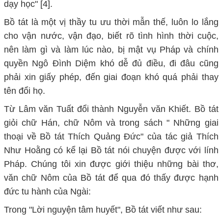
dạy học" [4].
Bồ tát là một vị thầy tu ưu thời mẫn thế, luôn lo lắng
cho vận nước, vận đạo, biết rõ tình hình thời cuộc,
nên làm gì và làm lúc nào, bị mật vụ Pháp và chính
quyền Ngô Đình Diệm khó dễ đủ điều, đi đâu cũng
phải xin giấy phép, đến giai đoạn khó quá phải thay
tên đổi họ.
Từ Lâm văn Tuất đổi thành Nguyễn văn Khiết. Bồ tát
giỏi chữ Hán, chữ Nôm và trong sách " Những giai
thoại về Bồ tát Thích Quảng Đức" của tác giả Thích
Như Hoằng có kể lại Bồ tát nói chuyện được với lính
Pháp. Chúng tôi xin được giới thiệu những bài thơ,
văn chữ Nôm của Bồ tát để qua đó thấy được hạnh
đức tu hành của Ngài:
Trong "Lời nguyện tâm huyết", Bồ tát viết như sau: