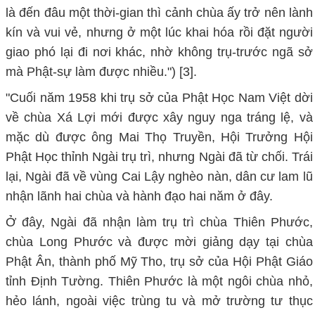
là đến đâu một thời-gian thì cảnh chùa ấy trở nên lành
kín và vui vẻ, nhưng ở một lúc khai hóa rồi đặt người
giao phó lại đi nơi khác, nhờ không trụ-trước ngã sở
mà Phật-sự làm được nhiều.") [3].
"Cuối năm 1958 khi trụ sở của Phật Học Nam Việt dời
về chùa Xá Lợi mới được xây nguy nga tráng lệ, và
mặc dù được ông Mai Thọ Truyền, Hội Trưởng Hội
Phật Học thỉnh Ngài trụ trì, nhưng Ngài đã từ chối. Trái
lại, Ngài đã về vùng Cai Lậy nghèo nàn, dân cư lam lũ
nhận lãnh hai chùa và hành đạo hai năm ở đây.
Ở đây, Ngài đã nhận làm trụ trì chùa Thiên Phước,
chùa Long Phước và được mời giảng dạy tại chùa
Phật Ân, thành phố Mỹ Tho, trụ sở của Hội Phật Giáo
tỉnh Định Tường. Thiên Phước là một ngôi chùa nhỏ,
hẻo lánh, ngoài việc trùng tu và mở trường tư thục