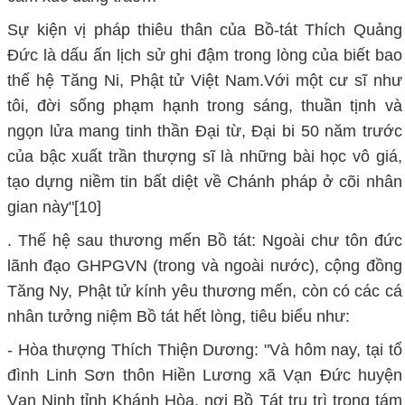
Sự kiện vị pháp thiêu thân của Bồ-tát Thích Quảng
Đức là dấu ấn lịch sử ghi đậm trong lòng của biết bao
thế hệ Tăng Ni, Phật tử Việt Nam.Với một cư sĩ như
tôi, đời sống phạm hạnh trong sáng, thuần tịnh và
ngọn lửa mang tinh thần Đại từ, Đại bi 50 năm trước
của bậc xuất trần thượng sĩ là những bài học vô giá,
tạo dựng niềm tin bất diệt về Chánh pháp ở cõi nhân
gian này"[10]
. Thế hệ sau thương mến Bồ tát: Ngoài chư tôn đức
lãnh đạo GHPGVN (trong và ngoài nước), cộng đồng
Tăng Ny, Phật tử kính yêu thương mến, còn có các cá
nhân tưởng niệm Bồ tát hết lòng, tiêu biểu như:
- Hòa thượng Thích Thiện Dương: "Và hôm nay, tại tổ
đình Linh Sơn thôn Hiền Lương xã Vạn Đức huyện
Vạn Ninh tỉnh Khánh Hòa, nơi Bồ Tát trụ trì trong tám