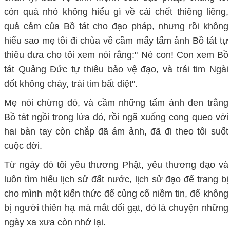
còn quá nhỏ không hiểu gì về cái chết thiêng liêng,
quả cảm của Bồ tát cho đạo pháp, nhưng rồi không
hiểu sao mẹ tôi đi chùa về cầm mấy tấm ảnh Bồ tát tự
thiêu đưa cho tôi xem nói rằng:" Nè con! Con xem Bồ
tát Quảng Đức tự thiêu bảo vệ đạo, và trái tim Ngài
đốt không cháy, trái tim bất diệt".
Mẹ nói chừng đó, và cầm những tấm ảnh đen trắng
Bồ tát ngồi trong lửa đỏ, rồi ngã xuống cong queo với
hai bàn tay còn chắp đã ám ảnh, đã đi theo tôi suốt
cuộc đời.
Từ ngày đó tôi yêu thương Phật, yêu thương đạo và
luôn tìm hiểu lịch sử đất nước, lịch sử đạo để trang bị
cho mình một kiến thức để củng cố niềm tin, để không
bị người thiên hạ mà mắt dối gạt, đó là chuyện những
ngày xa xưa còn nhớ lại.