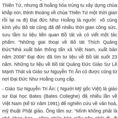
Thiên Tứ, nhưng đi hoằng hóa trùng tu xây dựng chùa
khắp nơi, thỉnh thoảng về chùa Thiên Tứ một thời gian
rồi lại ra đi) Đại đức Như Hoằng là người vô cùng
kính yêu Bồ tát cũng đã để nhiều thời gian công sức,
sưu tầm tư liệu liên quan Bồ tát và có viết một tác
phẩm: "Những giai thoại về Bồ tát Thích Quảng
Đức"Nhà xuất bản thông tấn xã Việt Nam, xuất bản
năm 2008" Đại đức đã tìm tư liệu về Bồ tát suốt 23
năm. Những tư liệu về Bồ tát Quảng Đức Giáo Sư Lê
Mạnh Thát và Giáo sư Nguyễn Tri Ân có được cũng từ
nơi Đại Đức Như Hoằng cung cấp.
- Giáo Sư Nguyễn Tri Ân: ( Người Mỹ gốc Việt) là giáo
sư Đại học Bates (Bates Colleghe) đã nhiều lần về
Việt Nam (kể từ năm 1991) để nghiên cứu về văn hoá,
mỹ thuật Phật giáo. Ông tâm sự: “Mình không phải là