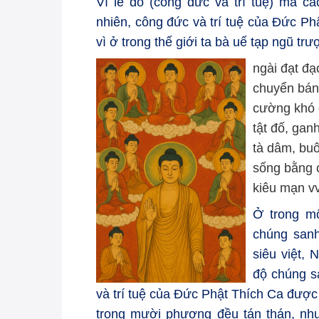
Vì lẽ đó (công đức và trí tuệ) mà c
nhiên, công đức và trí tuệ của Đức Ph
vì ở trong thế giới ta bà uế tạp ngũ tr
ngài đạt đ
chuyển bán
cường khó d
tật đố, gan
tà dâm, buô
sống bằng c
kiêu mạn vv
Ở trong mô
chúng sanh
siêu việt,
độ chúng s
và trí tuệ của Đức Phật Thích Ca được
trong mười phương đều tán thán, như