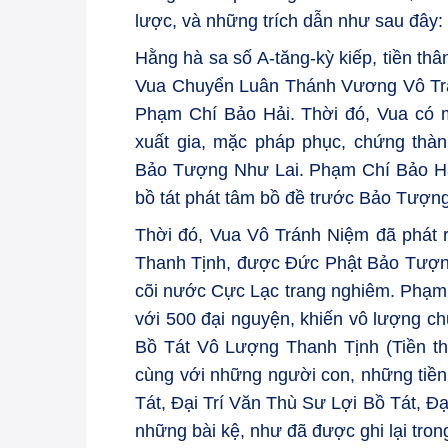
lược, và những trích dẫn như sau đây:
Hằng hà sa số A-tăng-kỳ kiếp, tiền th
Vua Chuyển Luân Thánh Vương Vô Trán
Phạm Chí Bảo Hải. Thời đó, Vua có m
xuất gia, mặc pháp phục, chứng thà
Bảo Tượng Như Lai. Phạm Chí Bảo Hả
bồ tát phát tâm bồ đề trước Bảo Tượn
Thời đó, Vua Vô Tránh Niệm đã phát 
Thanh Tịnh, được Đức Phật Bảo Tượng t
cõi nước Cực Lạc trang nghiêm. Phạm 
với 500 đại nguyện, khiến vô lượng 
Bồ Tát Vô Lượng Thanh Tịnh (Tiền th
cùng với những người con, những tiề
Tát, Đại Trí Văn Thù Sư Lợi Bồ Tát, Đ
những bài kệ, như đã được ghi lại tron