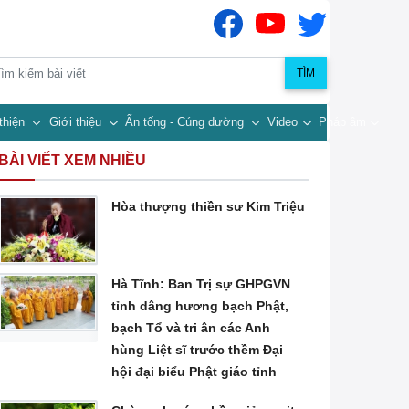
TÌM
thiện
Giới thiệu
Ấn tống - Cúng dường
Video
Pháp âm
BÀI VIẾT XEM NHIỀU
Hòa thượng thiền sư Kim Triệu
Hà Tĩnh: Ban Trị sự GHPGVN
tỉnh dâng hương bạch Phật,
bạch Tổ và tri ân các Anh
hùng Liệt sĩ trước thềm Đại
hội đại biểu Phật giáo tỉnh