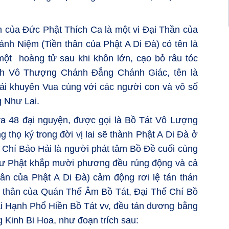
ân của Đức Phật Thích Ca là một vi Đại Thần của
h Niệm (Tiền thân của Phật A Di Đà) có tên là
ột hoàng tử sau khi khôn lớn, cạo bỏ râu tóc
nh Vô Thượng Chánh Đẳng Chánh Giác, tên là
i khuyên Vua cùng với các người con và vô số
g Như Lai.
ra 48 đại nguyện, được gọi là Bồ Tát Vô Lượng
họ ký trong đời vị lai sẽ thành Phật A Di Đà ở
Chí Bảo Hải là người phát tâm Bồ Đề cuối cùng
chư Phật khắp mười phương đều rúng động và cả
ân của Phật A Di Đà) cảm động rơi lệ tán thán
n thân của Quán Thế Âm Bồ Tát, Đại Thế Chí Bồ
ại Hạnh Phổ Hiền Bồ Tát vv, đều tán dương bằng
g Kinh Bi Hoa, như đoạn trích sau: