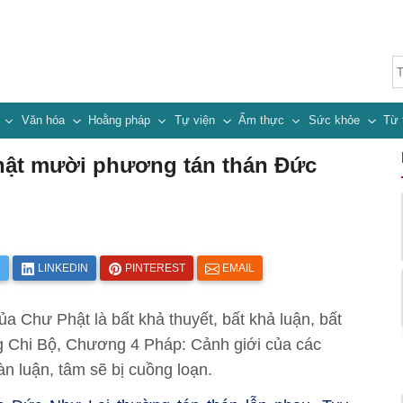
n
Văn hóa
Hoằng pháp
Tự viện
Ẩm thực
Sức khỏe
Từ 
Phật mười phương tán thán Đức
R
LINKEDIN
PINTEREST
EMAIL
a Chư Phật là bất khả thuyết, bất khả luận, bất
ng Chi Bộ, Chương 4 Pháp: Cảnh giới của các
n luận, tâm sẽ bị cuồng loạn.