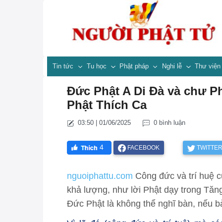
Tin tức
Tu học
Phật pháp
Nghi lễ
Thư việ
Đức Phật A Di Đà và chư 
Phật Thích Ca
03:50 | 01/06/2025
0 bình luận
4
FACEBOOK
TWITTE
nguoiphattu.com
Công đức và trí huệ củ
khả lượng, như lời Phật dạy trong Tă
Đức Phật là không thể nghĩ bàn, nếu bà