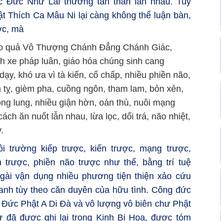
ác Đức Như Lai thường tán thán lẫn nhau. Tuy
ật Thích Ca Mâu Ni lại càng không thể luận bàn,
ược, mà
ạo quả Vô Thượng Chánh Đẳng Chánh Giác,
h xe pháp luân, giáo hóa chúng sinh cang
ạy, khó ưa vì tà kiến, cố chấp, nhiều phiền não,
h tỵ, gièm pha, cuồng ngôn, tham lam, bỏn xẻn,
ng lung, nhiều giận hờn, oán thù, nuôi mạng
ách ăn nuốt lẫn nhau, lừa lọc, dối trá, não nhiệt,
.
i trường kiếp trược, kiến trược, mạng trược,
 trược, phiền não trược như thế, bằng trí tuệ
 Ngài vận dụng nhiều phương tiện thiện xảo cứu
anh tùy theo căn duyên của hữu tình. Công đức
 Đức Phật A Di Đà và vô lượng vô biên chư Phật
 đã được ghi lại trong Kinh Bi Hoa, được tóm