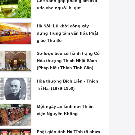
Chè xanh góp phần giảm axit
uric cho người bị gút
Hà Nội: Lễ khởi công xây
dựng Trung tâm văn hóa Phật
giáo Thủ đô
Sơ lược tiểu sử hành trạng Cố
Hòa thượng Thích Nhật Sách
(Pháp hiệu Thích Tinh Cần)
Hòa thượng Bích Liên - Thích
Trí Hải (1876-1950)
Một ngày an lành nơi Thiền
viện Nguyên Không
Phật giáo tỉnh Hà Tĩnh tổ chức