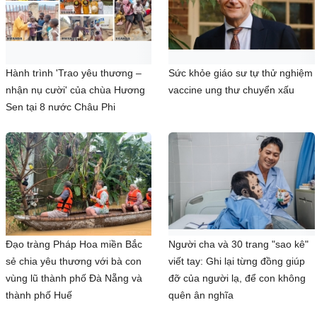
Hành trình 'Trao yêu thương –
Sức khỏe giáo sư tự thử nghiệm
nhận nụ cười' của chùa Hương
vaccine ung thư chuyển xấu
Sen tại 8 nước Châu Phi
Đạo tràng Pháp Hoa miền Bắc
Người cha và 30 trang "sao kê"
sẻ chia yêu thương với bà con
viết tay: Ghi lại từng đồng giúp
vùng lũ thành phố Đà Nẵng và
đỡ của người lạ, để con không
thành phố Huế
quên ân nghĩa