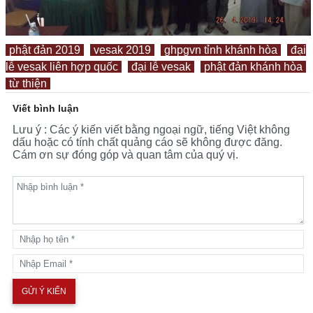
phật đản 2019
vesak 2019
ghpgvn tỉnh khánh hòa
đại
lễ vesak liên hợp quốc
đại lễ vesak
phật đản khánh hòa
từ thiện
Viết bình luận
Lưu ý : Các ý kiến viết bằng ngoại ngữ, tiếng Việt không
dấu hoặc có tính chất quảng cáo sẽ không được đăng.
Cám ơn sự đóng góp và quan tâm của quý vị.