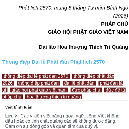
Phật lịch 2570, mùng 8 tháng Tư năm Bính Ngọ
(2026)
PHÁP CHỦ
GIÁO HỘI PHẬT GIÁO VIỆT NAM
Đại lão Hòa thượng Thích Trí Quảng
Thông điệp Đại lễ Phật đản Phật lịch 2570
thông điệp đại lễ phật đản 2570
thông điệp phật đản
2026
thông điệp phật đản
đại lễ phật đản
phật đản là
gì
giáo hội phật giáo việt nam
đức pháp chủ
đức đệ tứ
pháp chủ
hòa thượng thích trí quảng
Viết bình luận
Lưu ý : Các ý kiến viết bằng ngoại ngữ, tiếng Việt không
dấu hoặc có tính chất quảng cáo sẽ không được đăng.
Cám ơn sự đóng góp và quan tâm của quý vị.