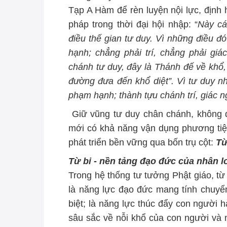
Tạp A Hàm để rèn luyện nội lực, địn
pháp trong thời đại hội nhập: “
Này cá
điều thế gian tư duy. Vì những điều đ
hạnh; chẳng phải trí, chẳng phải gi
chánh tư duy, đây là Thánh đế về khổ,
đường đưa đến khổ diệt”. Vì tư duy nh
phạm hạnh; thành tựu chánh trí, giác 
Giữ vũng tư duy chân chánh, không 
mới có khả năng vận dụng phương tiện 
phát triển bền vững qua bốn trụ cột:
Từ
Từ bi - nền tảng đạo đức của nhân l
Trong hệ thống tư tưởng Phật giáo, từ
là năng lực đạo đức mang tính chuyể
biệt; là năng lực thúc đẩy con người 
sâu sắc về nỗi khổ của con người và 