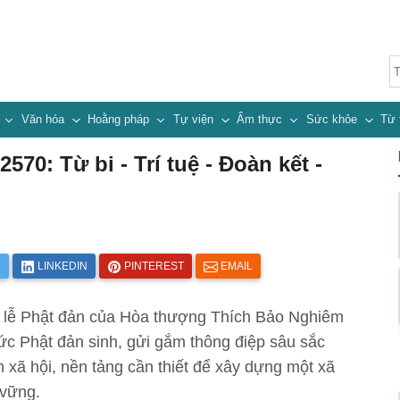
n
Văn hóa
Hoằng pháp
Tự viện
Ẩm thực
Sức khỏe
Từ 
570: Từ bi - Trí tuệ - Đoàn kết -
R
LINKEDIN
PINTEREST
EMAIL
i lễ Phật đản của Hòa thượng Thích Bảo Nghiêm
ức Phật đản sinh, gửi gắm thông điệp sâu sắc
ệm xã hội, nền tảng cần thiết để xây dựng một xã
 vững.