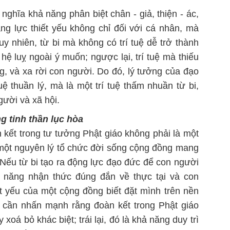
 nghĩa khả năng phân biệt chân - giả, thiện - ác,
ng lực thiết yếu không chỉ đối với cá nhân, mà
uy nhiên, từ bi mà không có trí tuệ dễ trở thành
 hệ luỵ ngoài ý muốn; ngược lại, trí tuệ mà thiếu
ng, và xa rời con người. Do đó, lý tưởng của đạo
tuệ thuần lý, mà là một trí tuệ thấm nhuần từ bi,
người và xã hội.
g tinh thần lục hòa
àn kết trong tư tưởng Phật giáo không phải là một
 một nguyên lý tổ chức đời sống cộng đồng mang
i. Nếu từ bi tạo ra động lực đạo đức để con người
ả năng nhận thức đúng đắn về thực tại và con
ất yếu của một cộng đồng biết đặt mình trên nền
n, cần nhấn mạnh rằng đoàn kết trong Phật giáo
oá bỏ khác biệt; trái lại, đó là khả năng duy trì