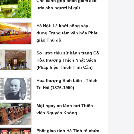
Chè xanh góp phần giảm axit
uric cho người bị gút
Hà Nội: Lễ khởi công xây
dựng Trung tâm văn hóa Phật
giáo Thủ đô
Sơ lược tiểu sử hành trạng Cố
Hòa thượng Thích Nhật Sách
(Pháp hiệu Thích Tinh Cần)
Hòa thượng Bích Liên - Thích
Trí Hải (1876-1950)
Một ngày an lành nơi Thiền
viện Nguyên Không
Phật giáo tỉnh Hà Tĩnh tổ chức