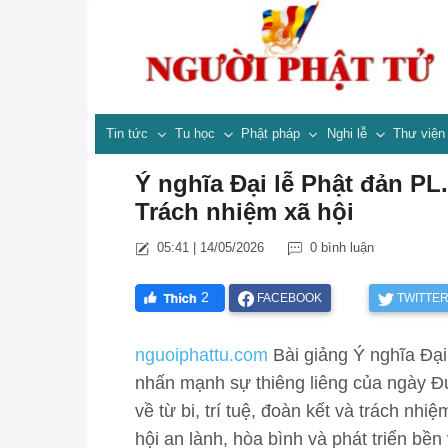
Tin tức
Tu học
Phật pháp
Nghi lễ
Thư việ
Ý nghĩa Đại lễ Phật đản PL.2
Trách nhiệm xã hội
05:41 | 14/05/2026
0 bình luận
2
FACEBOOK
TWITTE
nguoiphattu.com
Bài giảng Ý nghĩa Đạ
nhấn mạnh sự thiêng liêng của ngày Đ
về từ bi, trí tuệ, đoàn kết và trách nhi
hội an lành, hòa bình và phát triển bền