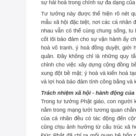
sự hài hoà trong chính sự đa dạng của
Tư tưởng này được thể hiện rõ nét q
mẫu xã hội đặc biệt, nơi các cá nhân đ
nhau vẫn có thể cùng chung sống, tu 
cốt lõi bảo đảm cho sự vận hành ấy chí
hoà vô tranh, ý hoà đồng duyệt, giới 
quân. Đây không chỉ là những quy t
chỉnh cho việc xây dựng cộng đồng b
xung đột bề mặt; ý hoà và kiến hoà tạ
và lợi hoà bảo đảm tính công bằng và
Trách nhiệm xã hội - hành động của
Trong tư tưởng Phật giáo, con người k
nằm trong mạng lưới tương quan chằng 
của cá nhân đều có tác động đến cộn
cũng chịu ảnh hưởng từ cấu trúc xã 
Đức Phật đã chỉ ra mối quan hệ bổn p