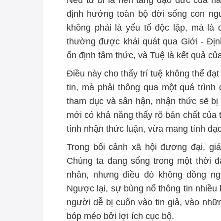
Nếu từ bi là nền tảng đạo đức của hàn
định hướng toàn bộ đời sống con ngườ
không phải là yếu tố độc lập, mà là đ
thường được khái quát qua Giới - Định
ổn định tâm thức, và Tuệ là kết quả củ
Điều này cho thấy trí tuệ không thể đạ
tin, mà phải thông qua một quá trình
tham dục và sân hận, nhận thức sẽ bị
mới có khả năng thấy rõ bản chất của t
tính nhận thức luận, vừa mang tính đạo
Trong bối cảnh xã hội đương đại, giá 
Chúng ta đang sống trong một thời đ
nhân, nhưng điều đó không đồng ngh
Ngược lại, sự bùng nổ thông tin nhiều 
người dễ bị cuốn vào tin giả, vào nhữ
bóp méo bởi lợi ích cục bộ.