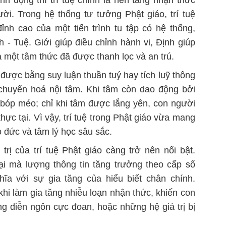
h động thì trí tuệ chính là nền tảng nhận thức
i. Trong hệ thống tư tưởng Phật giáo, trí tuệ
ỉnh cao của một tiến trình tu tập có hệ thống,
 - Tuệ. Giới giúp điều chỉnh hành vi, Định giúp
a một tâm thức đã được thanh lọc và an trú.
t được bằng suy luận thuần tuý hay tích luỹ thông
 chuyển hoá nội tâm. Khi tâm còn dao động bởi
 bóp méo; chỉ khi tâm được lắng yên, con người
hực tại. Vì vậy, trí tuệ trong Phật giáo vừa mang
 đức và tâm lý học sâu sắc.
trị của trí tuệ Phật giáo càng trở nên nổi bật.
ại mà lượng thông tin tăng trưởng theo cấp số
ĩa với sự gia tăng của hiểu biết chân chính.
khi làm gia tăng nhiễu loạn nhận thức, khiến con
ng diễn ngôn cực đoan, hoặc những hệ giá trị bị