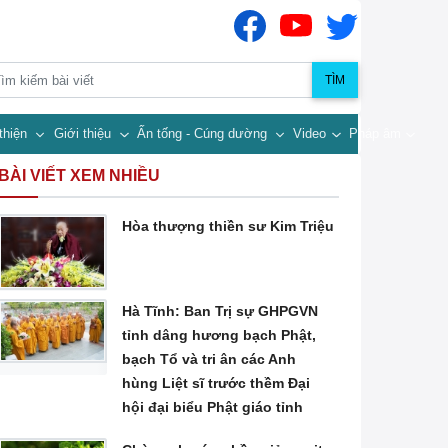
TÌM
thiện
Giới thiệu
Ấn tống - Cúng dường
Video
Pháp âm
BÀI VIẾT XEM NHIỀU
Hòa thượng thiền sư Kim Triệu
Hà Tĩnh: Ban Trị sự GHPGVN
tỉnh dâng hương bạch Phật,
bạch Tổ và tri ân các Anh
hùng Liệt sĩ trước thềm Đại
hội đại biểu Phật giáo tỉnh