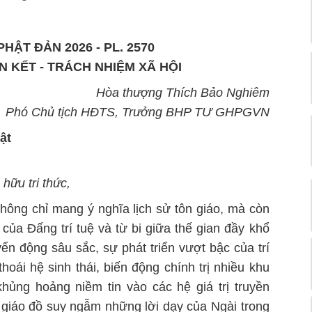
PHẬT ĐẢN 2026 - PL. 2570
OÀN KẾT - TRÁCH NHIỆM XÃ HỘI
Hòa thượng Thích Bảo Nghiêm
Phó Chủ tịch HĐTS, Trưởng BHP TƯ GHPGVN
ật
hữu tri thức,
không chỉ mang ý nghĩa lịch sử tôn giáo, mà còn
của Đấng trí tuệ và từ bi giữa thế gian đầy khổ
ển động sâu sắc, sự phát triển vượt bậc của trí
thoái hệ sinh thái, biến động chính trị nhiều khu
khủng hoảng niềm tin vào các hệ giá trị truyền
 giáo đồ suy ngẫm những lời dạy của Ngài trong