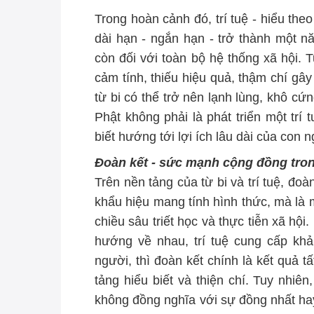
Trong hoàn cảnh đó, trí tuệ - hiểu theo
dài hạn - ngắn hạn - trở thành một nă
còn đối với toàn bộ hệ thống xã hội. T
cảm tính, thiếu hiệu quả, thậm chí gây
từ bi có thể trở nên lạnh lùng, khô cứ
Phật không phải là phát triển một trí 
biết hướng tới lợi ích lâu dài của con 
Đoàn kết - sức mạnh cộng đồng tron
Trên nền tảng của từ bi và trí tuệ, đo
khẩu hiệu mang tính hình thức, mà là
chiều sâu triết học và thực tiễn xã hộ
hướng về nhau, trí tuệ cung cấp kh
người, thì đoàn kết chính là kết quả t
tảng hiểu biết và thiện chí. Tuy nhiê
không đồng nghĩa với sự đồng nhất hay x