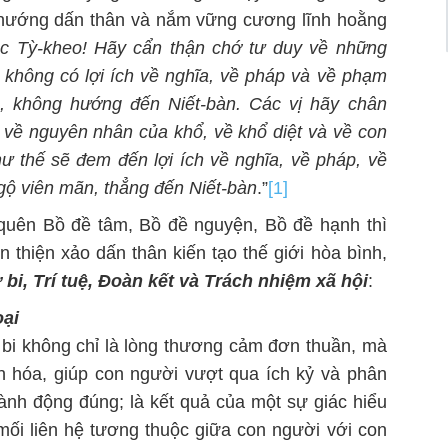
h hướng dấn thân và nắm vững cương lĩnh hoằng
c Tỳ-kheo! Hãy cẩn thận chớ tư duy về những
ó không có lợi ích về nghĩa, về pháp và về phạm
ác, không hướng đến Niết-bàn. Các vị hãy chân
 về nguyên nhân của khổ, về khổ diệt và về con
ư thế sẽ đem đến lợi ích về nghĩa, về pháp, về
ngộ viên mãn, thẳng đến Niết-bàn
.”
[1]
quên Bồ đề tâm, Bồ đề nguyện, Bồ đề hạnh thì
thiện xảo dấn thân kiến tạo thế giới hòa bình,
 bi, Trí tuệ, Đoàn kết và Trách nhiệm xã hội
:
oại
 bi không chỉ là lòng thương cảm đơn thuần, mà
n hóa, giúp con người vượt qua ích kỷ và phân
hành động đúng; là kết quả của một sự giác hiểu
mối liên hệ tương thuộc giữa con người với con