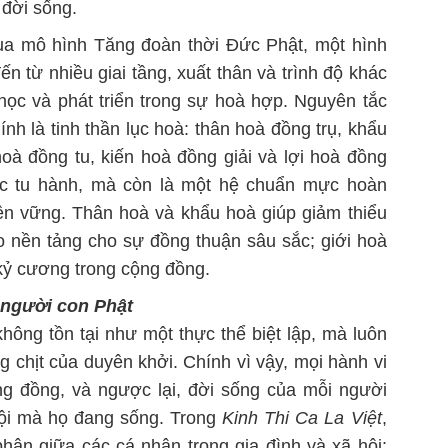
 đời sống.
ua mô hình Tăng đoàn thời Đức Phật, một hình
ến từ nhiều giai tầng, xuất thân và trình độ khác
học và phát triển trong sự hoà hợp. Nguyên tắc
nh là tinh thần lục hoà: thân hoà đồng trụ, khẩu
hoà đồng tu, kiến hoà đồng giải và lợi hoà đồng
ắc tu hành, mà còn là một hệ chuẩn mực hoàn
ền vững. Thân hoà và khẩu hoà giúp giảm thiểu
o nền tảng cho sự đồng thuận sâu sắc; giới hoà
 kỷ cương trong cộng đồng.
 người con Phật
hông tồn tại như một thực thể biệt lập, mà luôn
chịt của duyên khởi. Chính vì vậy, mọi hành vi
g đồng, và ngược lại, đời sống của mỗi người
hội mà họ đang sống. Trong
Kinh Thi Ca La Việt
,
hận giữa các cá nhân trong gia đình và xã hội: