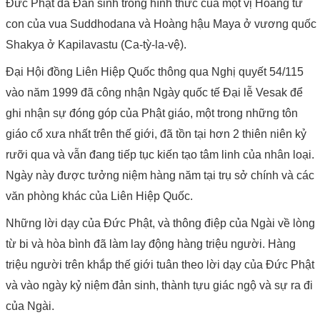
Đức Phật đã Đản sinh trong hình thức của một vị Hoàng tử
con của vua Suddhodana và Hoàng hậu Maya ở vương quốc
Shakya ở Kapilavastu (Ca-tỳ-la-vệ).
Đại Hội đồng Liên Hiệp Quốc thông qua Nghị quyết 54/115
vào năm 1999 đã công nhận Ngày quốc tế Đại lễ Vesak để
ghi nhận sự đóng góp của Phật giáo, một trong những tôn
giáo cổ xưa nhất trên thế giới, đã tồn tại hơn 2 thiên niên kỷ
rưỡi qua và vẫn đang tiếp tục kiến tạo tâm linh của nhân loại.
Ngày này được tưởng niệm hàng năm tại trụ sở chính và các
văn phòng khác của Liên Hiệp Quốc.
Những lời dạy của Đức Phật, và thông điệp của Ngài về lòng
từ bi và hòa bình đã làm lay động hàng triệu người. Hàng
triệu người trên khắp thế giới tuân theo lời dạy của Đức Phật
và vào ngày kỷ niệm đản sinh, thành tựu giác ngộ và sự ra đi
của Ngài.