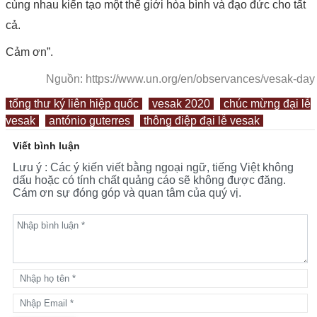
cùng nhau kiến tạo một thế giới hòa bình và đạo đức cho tất
cả.
Cảm ơn”.
Nguồn: https://www.un.org/en/observances/vesak-day
tổng thư ký liên hiệp quốc
vesak 2020
chúc mừng đại lễ
vesak
antónio guterres
thông điệp đại lễ vesak
Viết bình luận
Lưu ý : Các ý kiến viết bằng ngoại ngữ, tiếng Việt không
dấu hoặc có tính chất quảng cáo sẽ không được đăng.
Cám ơn sự đóng góp và quan tâm của quý vị.