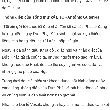
ta, đặc biệt là trong Năm hòa bình quốc tế này "- Javier Perez
de Cuellar.
Thông điệp của Tổng thư ký LHQ - António Guterres
"Tôi xin gửi lời chúc tốt đẹp nhất đến tất cả các Phật tử đang
tưởng niệm ngày Đức Phật Đản sinh - một sự kiện thiêng
liêng cho hàng triệu người trên khắp thế giới.
Ngày lễ đã đánh dấu sự ra đời, giác ngộ và nhập diệt của
Đức Phật, tất cả chúng ta, những người theo đạo Phật và
không theo đạo Phật, đều có thể suy ngẫm về cuộc đời và
những giáo pháp của Ngài.
Trong thời đại mà thiếu sự khoan dung, bất bình đẳng ngày
càng tăng, thông điệp của Đức Phật về bất bạo động và phục
vụ chúng sinh là cần thiết hơn bao giờ hết.
Nhân dịp Đại lễ Vesak, chúng ta hãy làm mới lại điều cam kết