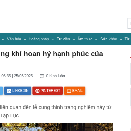
n
Văn hóa
Hoằng pháp
Tự viện
Ẩm thực
Sức khỏe
Từ 
ông khí hoan hỷ hạnh phúc của
06:35 | 25/05/2025
0 bình luận
R
LINKEDIN
PINTEREST
EMAIL
liên quan đến lễ cung thỉnh trang nghiêm này từ
Tạp Lục.