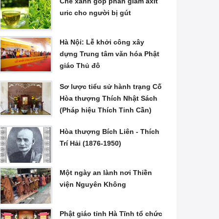
Chè xanh góp phần giảm axit
uric cho người bị gút
Hà Nội: Lễ khởi công xây
dựng Trung tâm văn hóa Phật
giáo Thủ đô
Sơ lược tiểu sử hành trạng Cố
Hòa thượng Thích Nhật Sách
(Pháp hiệu Thích Tinh Cần)
Hòa thượng Bích Liên - Thích
Trí Hải (1876-1950)
Một ngày an lành nơi Thiền
viện Nguyên Không
Phật giáo tỉnh Hà Tĩnh tổ chức