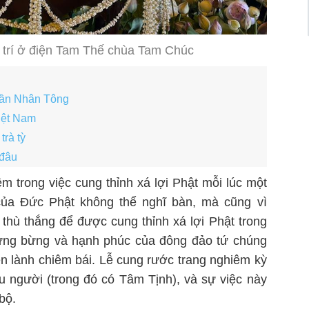
 trí ở điện Tam Thế chùa Tam Chúc
Trần Nhân Tông
iệt Nam
trà tỳ
 đâu
iêm trong việc cung thỉnh xá lợi Phật mỗi lúc một
 của Đức Phật không thể nghĩ bàn, mà cũng vì
thù thắng để được cung thỉnh xá lợi Phật trong
 tưng bừng và hạnh phúc của đông đảo tứ chúng
n lành chiêm bái. Lễ cung rước trang nghiêm kỳ
u người (trong đó có Tâm Tịnh), và sự việc này
bộ.