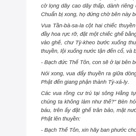
cờ lọng dãy cao dãy thấp, dành riêng 
Chuẩn bị xong, họ đứng chờ bên này b
Vua Tần-bà-sa-la cột hai chiếc thuyền
đầy hoa rực rỡ, đặt một chiếc ghế bằn
vào ghế, chư Tỳ-kheo bước xuống thu
thuyền, lội xuống nước tận đến cổ, và 
- Bạch đức Thế Tôn, con sẽ ở lại bên b
Nói xong, vua đẩy thuyền ra giữa dòn
Phật đến giang phận thành Tỳ-xá-ly
.
Các vua rồng cư trú tại sông Hằng tự 
chúng ta không làm như thế?" Bèn hó
báu, trên ấy đặt ghế trân bảo, mặt nư
Phật lên thuyền:
- Bạch Thế Tôn, xin hãy ban phước ch