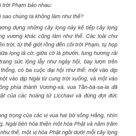
õi trời Phạm bảo nhau:
ại sao chúng ta không làm như thế?
ương dựng những cây lọng này kế tiếp cây lọng
ong vương khác cũng làm như thế. Các loài chư
rên trời, từ thế giới rồng đến cõi trời Phạm, tụ họp
giữa lọng là cờ, giữa cờ là phướn, tung hương rải
rang sức lộng lẫy như ngày hội, bay lượn trên
thống, có ba cuộc đại hội như thế: một vào dịp
ột vào dịp Ngài từ cung trời xuống, và một vào
ông phía thành Vương-xá, vua Tần-bà-sa-la đã
ật của các hoàng tử Licchavi và đứng đợi đức
ong trọng của các vị vua hai bờ sông Hằng, nhìn
ng, Ngài bèn hóa thiện một hóa Phật và năm trăm
như thế, một vị hóa Phật ngồi dưới mỗi cây lọng