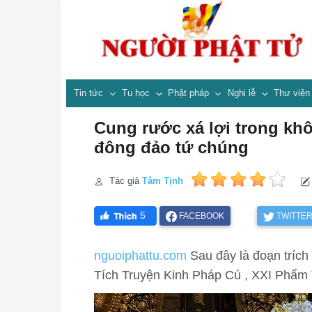
Tin tức
Tu học
Phật pháp
Nghi lễ
Thư việ
Cung rước xá lợi trong kh
đông đảo tứ chúng
Tác giả
Tâm Tịnh
5
FACEBOOK
TWITTE
nguoiphattu.com
Sau đây là đoạn trích 
Tích Truyện Kinh Pháp Cú , XXI Phẩm 