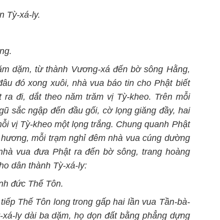
n Tỳ-xá-ly.
ng.
năm dặm, từ thành Vương-xá đến bờ sông Hằng,
âu đó xong xuôi, nhà vua báo tin cho Phật biết
 ra đi, dắt theo năm trăm vị Tỳ-kheo. Trên mỗi
gũ sắc ngập đến đầu gối, cờ lọng giăng đầy, hai
mỗi vị Tỳ-kheo một lọng trắng. Chung quanh Phật
c hương, mỗi trạm nghỉ đêm nhà vua cúng dường
 nhà vua đưa Phật ra đến bờ sông, trang hoàng
cho dân thành Tỳ-xá-ly:
nh đức Thế Tôn.
tiếp Thế Tôn long trong gấp hai lần vua Tần-bà-
ỳ-xá-ly dài ba dặm, họ dọn đất bằng phẳng dựng