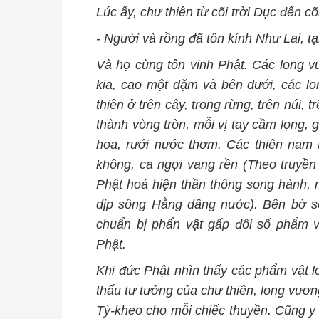
Lúc ấy, chư thiên từ cõi trời Dục đến c
- Người và rồng đã tôn kính Như Lai, t
Và họ cùng tôn vinh Phật. Các long v
kia, cao một dặm và bên dưới, các l
thiên ở trên cây, trong rừng, trên núi, t
thành vòng tròn, mỗi vị tay cầm lọng, 
hoa, rưới nước thơm. Các thiên nam t
không, ca ngợi vang rền (Theo truyền 
Phật hoá hiện thần thông song hành, m
dịp sông Hằng dâng nước). Bên bờ s
chuẩn bị phẩn vật gấp đôi số phẩm v
Phật.
Khi đức Phật nhìn thấy các phẩm vật l
thấu tư tưởng của chư thiên, long vươ
Tỳ-kheo cho mỗi chiếc thuyền. Cũng y 