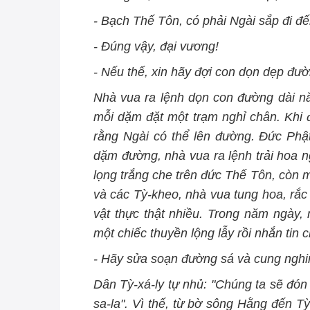
- Bạch Thế Tôn, có phải Ngài sắp đi đế
- Ðúng vậy, đại vương!
- Nếu thế, xin hãy đợi con dọn dẹp đườ
Nhà vua ra lệnh dọn con đường dài 
mỗi dặm đặt một trạm nghỉ chân. Khi đ
rằng Ngài có thể lên đường. Ðức Phật
dặm đường, nhà vua ra lệnh trải hoa n
lọng trắng che trên đức Thế Tôn, còn 
và các Tỳ-kheo, nhà vua tung hoa, rắ
vật thực thật nhiều. Trong năm ngày,
một chiếc thuyền lộng lẫy rồi nhắn tin 
- Hãy sửa soạn đường sá và cung nghi
Dân Tỳ-xá-ly tự nhủ: "Chúng ta sẽ đón 
sa-la". Vì thế, từ bờ sông Hằng đến T