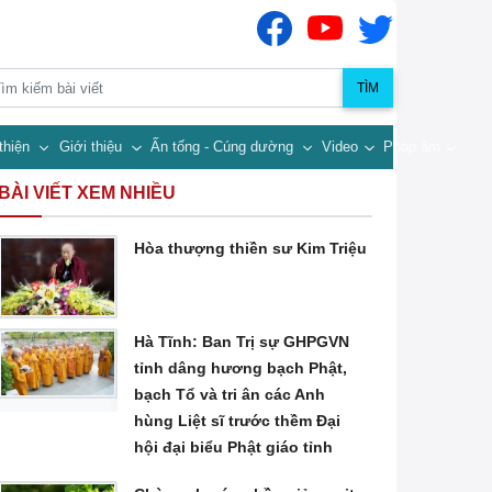
TÌM
thiện
Giới thiệu
Ấn tống - Cúng dường
Video
Pháp âm
BÀI VIẾT XEM NHIỀU
Hòa thượng thiền sư Kim Triệu
Hà Tĩnh: Ban Trị sự GHPGVN
tỉnh dâng hương bạch Phật,
bạch Tổ và tri ân các Anh
hùng Liệt sĩ trước thềm Đại
hội đại biểu Phật giáo tỉnh