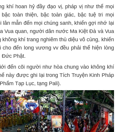
ng khí hoan hỷ đầy đạo vị, pháp vị như thể mọi
ậc toàn thiện, bậc toàn giác, bậc tuệ tri mọi
bi lân mẫn đến mọi chúng sanh, khiến gợi nhớ lại
ủa Vua quan, người dân nước Ma Kiệt Đà và Vua
 không khí trang nghiêm thù diệu vô cùng, khiến
i cho đến long vương vv đều phải thể hiện lòng
n Đức Phật.
giới đến cõi người như hòa chung vào không khí
hể này được ghi lại trong Tích Truyện Kinh Pháp
hẩm Tạp Lục, tạng Pali).