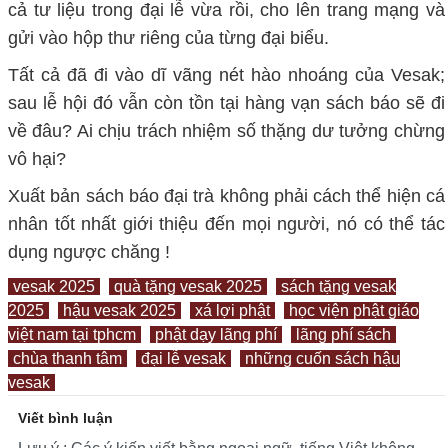
cả tư liệu trong đại lễ vừa rồi, cho lên trang mạng và
gửi vào hộp thư riêng của từng đại biểu.
Tất cả đã đi vào dĩ vãng nét hào nhoáng của Vesak;
sau lễ hội đó vẫn còn tồn tại hàng vạn sách báo sẽ đi
về đâu? Ai chịu trách nhiệm số thặng dư tưởng chừng
vô hại?
Xuất bản sách báo đại trà không phải cách thể hiện cá
nhân tốt nhất giới thiệu đến mọi người, nó có thể tác
dụng ngược chăng !
vesak 2025
quà tặng vesak 2025
sách tặng vesak
2025
hậu vesak 2025
xá lợi phật
học viện phật giáo
việt nam tại tphcm
phật dạy lãng phí
lãng phí sách
chùa thanh tâm
đại lễ vesak
những cuốn sách hậu
vesak
Viết bình luận