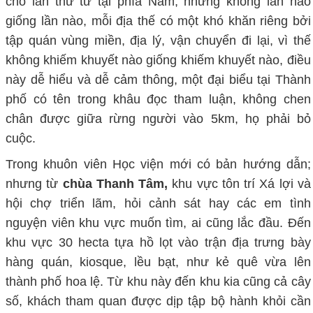
cho lần thứ tư tại phía Nam, nhưng không lần nào
giống lần nào, mỗi địa thế có một khó khăn riêng bởi
tập quán vùng miền, địa lý, vận chuyển đi lại, vì thế
không khiếm khuyết nào giống khiếm khuyết nào, điều
này dễ hiểu và dễ cảm thông, một đại biểu tại Thành
phố có tên trong khâu đọc tham luận, không chen
chân được giữa rừng người vào 5km, họ phải bỏ
cuộc.
Trong khuôn viên Học viện mới có bản hướng dẫn;
nhưng từ
chùa Thanh Tâm,
khu vực tôn trí Xá lợi và
hội chợ triển lãm, hỏi cảnh sát hay các em tình
nguyện viên khu vực muốn tìm, ai cũng lắc đầu. Đến
khu vực 30 hecta tựa hồ lọt vào trận địa trưng bày
hàng quán, kiosque, lều bạt, như kẻ quê vừa lên
thành phố hoa lệ. Từ khu này đến khu kia cũng cả cây
số, khách tham quan được dịp tập bộ hành khỏi cần