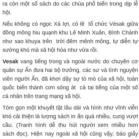
ra còn một số sách do các chùa phổ biến trong dịp lễ
hội.
Nếu không có ngọc Xá lợi, có lẽ tổ chức Vésak giữa
đồng mông hiu quạnh khu Lê Minh Xuân, Bình Chánh
như sao khuya trên trời đêm mênh mông, tự diễn tự
sướng khó mà xã hội hóa như vừa rồi.
Vesak
vang tiếng trong và ngoài nước do chuyên cơ
quân sự Ấn đưa hai bộ trưởng, các sư và tình nguyện
viên người Ấn, đã khơi dậy sự tò mò của xã hội, toàn
quốc biến thành cơn sóng át cả tai tiếng của một số
cá nhân trên trang mạng xã hội.
Tóm gọn một khuyết tật lâu dài và hình như vĩnh viễn
khó cải thiện là lượng sách in ấn quá nhiều, cung vượt
cầu. (Tranh hình dễ thu hút người xem nhiều hơn
sách đọc). Hiện nay ngoài xã hội cũng vậy, báo giấy