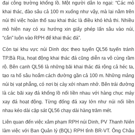
đại công trường khổng lồ. Một người dân lo ngại: “Các mỏ
khai thác, đào sâu cả 100 m xuống như vậy, mà lại nằm trên
núi thì việc hoàn thổ sau khai thác là điều khó khả thi. Nhiều
mỏ hiện nay có xu hướng xin giấy phép lấn sâu vào núi,
“cắn” luôn vào RPH để khai thác đá”.
Còn tại khu vực núi Dinh dọc theo tuyến QL56 tuyến tránh
TP.Bà Rịa, hoạt động khai thác đá cũng diễn ra vô cùng rầm
rộ. Bên cạnh QL56 là những bãi khai thác đá rộng cả héc ta,
tạo ra hố sâu hoắm cách đường gần cả 100 m. Những mảng
núi bị vạt phẳng, có nơi bị cày xới nham nhở. Bên trái đường
là các bãi xay đá khổng lồ nối liền nhau với hàng chục máy
xay đá hoạt động. Từng đống đá xay lớn như núi nối liền
nhau kéo dài cặp sát QL56 chạy dài hàng trăm mét.
Liên quan đến việc xâm phạm RPH núi Dinh, PV
Thanh Niên
làm việc với Ban Quản lý (BQL) RPH tỉnh BR-VT. Ông Châu