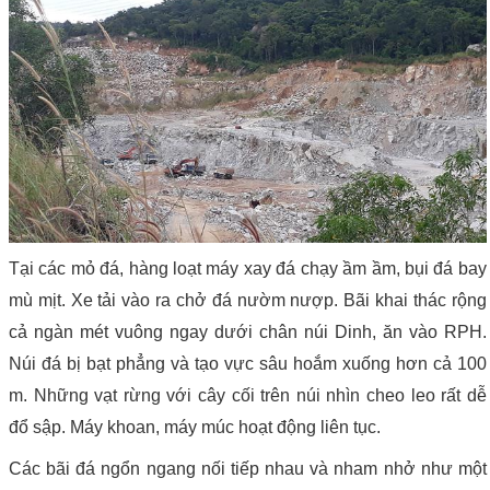
Tại các mỏ đá, hàng loạt máy xay đá chạy ầm ầm, bụi đá bay
mù mịt. Xe tải vào ra chở đá nườm nượp. Bãi khai thác rộng
cả ngàn mét vuông ngay dưới chân núi Dinh, ăn vào RPH.
Núi đá bị bạt phẳng và tạo vực sâu hoắm xuống hơn cả 100
m. Những vạt rừng với cây cối trên núi nhìn cheo leo rất dễ
đổ sập. Máy khoan, máy múc hoạt động liên tục.
Các bãi đá ngổn ngang nối tiếp nhau và nham nhở như một