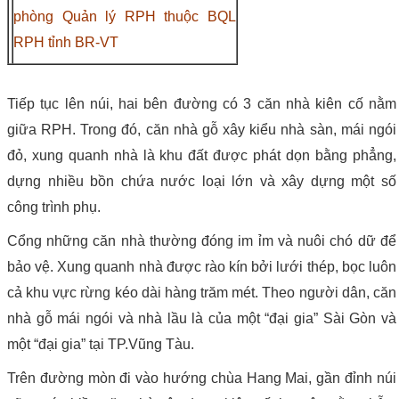
phòng Quản lý RPH thuộc BQL
RPH tỉnh BR-VT
Tiếp tục lên núi, hai bên đường có 3 căn nhà kiên cố nằm
giữa RPH. Trong đó, căn nhà gỗ xây kiểu nhà sàn, mái ngói
đỏ, xung quanh nhà là khu đất được phát dọn bằng phẳng,
dựng nhiều bồn chứa nước loại lớn và xây dựng một số
công trình phụ.
Cổng những căn nhà thường đóng im ỉm và nuôi chó dữ để
bảo vệ. Xung quanh nhà được rào kín bởi lưới thép, bọc luôn
cả khu vực rừng kéo dài hàng trăm mét. Theo người dân, căn
nhà gỗ mái ngói và nhà lầu là của một “đại gia” Sài Gòn và
một “đại gia” tại TP.Vũng Tàu.
Trên đường mòn đi vào hướng chùa Hang Mai, gần đỉnh núi