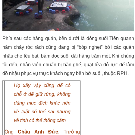
Phía sau các hàng quán, bên dưới là dòng suối Tiên quanh
năm chảy róc rách cũng đang bị “bóp nghẹt” bởi các quán
nhậu che lều bạt, bám dọc suối dài hàng trăm mét. Khi chúng
tôi đến, nhân viên chuẩn bị bàn ghế, quạt lửa đỏ rực để làm
đồ nhậu phục vụ thực khách ngay bên bờ suối, thuộc RPH.
Họ xây vậy cũng để có
chỗ ở để giữ rừng, không
dùng mục đích khác nên
về luật có thể sai nhưng
về tình có thể thông cảm
Ông
Châu Anh Đức
, Trưởng