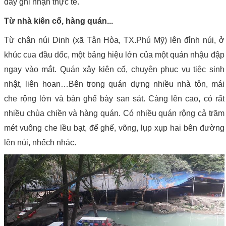
đây ghi nhận thực tế.
Từ nhà kiên cố, hàng quán...
Từ chân núi Dinh (xã Tân Hòa, TX.Phú Mỹ) lên đỉnh núi, ở
khúc cua đầu dốc, một bảng hiệu lớn của một quán nhậu đập
ngay vào mắt. Quán xây kiên cố, chuyên phục vụ tiệc sinh
nhật, liên hoan…Bên trong quán dựng nhiều nhà tôn, mái
che rộng lớn và bàn ghế bày san sát. Càng lên cao, có rất
nhiều chùa chiền và hàng quán. Có nhiều quán rộng cả trăm
mét vuông che lều bạt, để ghế, võng, lụp xụp hai bên đường
lên núi, nhếch nhác.