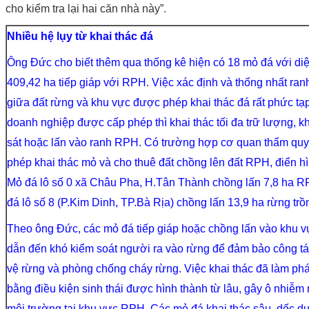
cho kiểm tra lại hai căn nhà này”.
Nhiều hệ lụy từ khai thác đá
Ông Đức cho biết thêm qua thống kê hiện có 18 mỏ đá với diệ
409,42 ha tiếp giáp với RPH. Việc xác định và thống nhất ran
giữa đất rừng và khu vực được phép khai thác đá rất phức tạ
doanh nghiệp được cấp phép thì khai thác tối đa trữ lượng, kh
sát hoặc lấn vào ranh RPH. Có trường hợp cơ quan thẩm qu
phép khai thác mỏ và cho thuê đất chồng lên đất RPH, điển h
Mỏ đá lô số 0 xã Châu Pha, H.Tân Thành chồng lấn 7,8 ha 
đá lô số 8 (P.Kim Dinh, TP.Bà Rịa) chồng lấn 13,9 ha rừng trồ
Theo ông Đức, các mỏ đá tiếp giáp hoặc chồng lấn vào khu
dẫn đến khó kiểm soát người ra vào rừng để đảm bảo công t
vệ rừng và phòng chống cháy rừng. Việc khai thác đã làm ph
bằng điều kiện sinh thái được hình thành từ lâu, gây ô nhiễm
môi trường tại khu vực RPH. Các mỏ đá khai thác sâu, dốc d