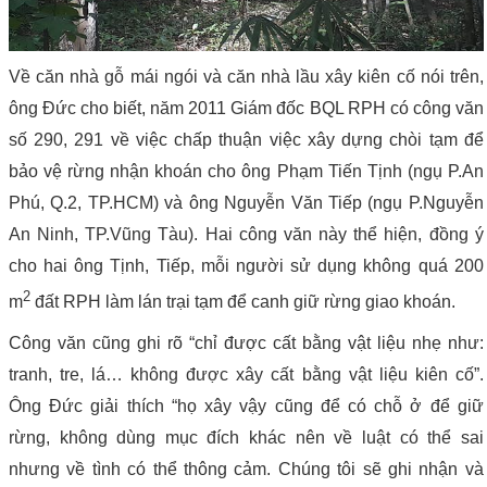
Về căn nhà gỗ mái ngói và căn nhà lầu xây kiên cố nói trên,
ông Đức cho biết, năm 2011 Giám đốc BQL RPH có công văn
số 290, 291 về việc chấp thuận việc xây dựng chòi tạm để
bảo vệ rừng nhận khoán cho ông Phạm Tiến Tịnh (ngụ P.An
Phú, Q.2, TP.HCM) và ông Nguyễn Văn Tiếp (ngụ P.Nguyễn
An Ninh, TP.Vũng Tàu). Hai công văn này thể hiện, đồng ý
cho hai ông Tịnh, Tiếp, mỗi người sử dụng không quá 200
2
m
đất RPH làm lán trại tạm để canh giữ rừng giao khoán.
Công văn cũng ghi rõ “chỉ được cất bằng vật liệu nhẹ như:
tranh, tre, lá… không được xây cất bằng vật liệu kiên cố”.
Ông Đức giải thích “họ xây vậy cũng để có chỗ ở để giữ
rừng, không dùng mục đích khác nên về luật có thể sai
nhưng về tình có thể thông cảm. Chúng tôi sẽ ghi nhận và