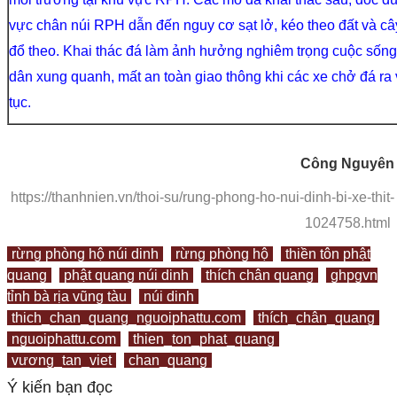
vực chân núi RPH dẫn đến nguy cơ sạt lở, kéo theo đất và câ
đổ theo. Khai thác đá làm ảnh hưởng nghiêm trọng cuộc sốn
dân xung quanh, mất an toàn giao thông khi các xe chở đá ra 
tục.
Công Nguyên
https://thanhnien.vn/thoi-su/rung-phong-ho-nui-dinh-bi-xe-thit-
1024758.html
rừng phòng hộ núi dinh
rừng phòng hộ
thiền tôn phật
quang
phật quang núi dinh
thích chân quang
ghpgvn
tỉnh bà rịa vũng tàu
núi dinh
thich_chan_quang_nguoiphattu.com
thích_chân_quang
nguoiphattu.com
thien_ton_phat_quang
vương_tan_viet
chan_quang
Ý kiến bạn đọc