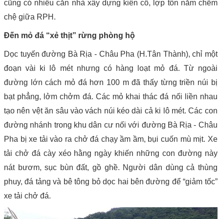
cũng có nhiều căn nhà xây dựng kiên cố, lợp tôn nằm chễm
chệ giữa RPH.
Đến mỏ đá “xẻ thịt” rừng phòng hộ
Dọc tuyến đường Bà Rịa - Châu Pha (H.Tân Thành), chỉ một
đoạn vài ki lô mét nhưng có hàng loạt mỏ đá. Từ ngoài
đường lớn cách mỏ đá hơn 100 m đã thấy từng triền núi bị
bạt phẳng, lởm chởm đá. Các mỏ khai thác đá nối liền nhau
tạo nên vệt ăn sâu vào vách núi kéo dài cả ki lô mét. Các con
đường nhánh trong khu dân cư nối với đường Bà Rịa - Châu
Pha bị xe tải vào ra chở đá chạy ầm ầm, bụi cuốn mù mịt. Xe
tải chở đá cày xéo hằng ngày khiến những con đường này
nát bươm, sục bùn đất, gồ ghề. Người dân dùng cả thùng
phuy, đá tảng và bê tông bỏ dọc hai bên đường để “giảm tốc”
xe tải chở đá.