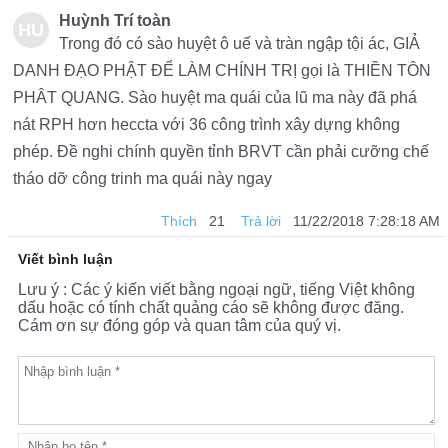
Huỳnh Trí toàn
HU
Trong đó có sào huyệt ô uế và tràn ngập tội ác, GIẢ
ỲN
DANH ĐẠO PHẬT ĐỂ LÀM CHÍNH TRỊ gọi là THIỀN TÔN
PHÂT QUANG. Sào huyệt ma quái của lũ ma này đã phá
H
nát RPH hơn heccta với 36 công trình xây dựng không
TRÍ
phép. Đề nghi chính quyền tỉnh BRVT cần phải cưỡng chế
TO
tháo dỡ công trinh ma quái này ngay
ÀN
Thích
21
Trả lời
11/22/2018 7:28:18 AM
Viết bình luận
Lưu ý : Các ý kiến viết bằng ngoại ngữ, tiếng Việt không
dấu hoặc có tính chất quảng cáo sẽ không được đăng.
Cám ơn sự đóng góp và quan tâm của quý vị.