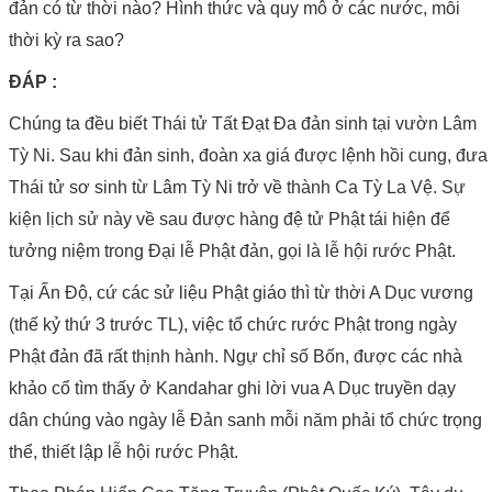
đản có từ thời nào? Hình thức và quy mô ở các nước, mỗi
thời kỳ ra sao?
ĐÁP :
Chúng ta đều biết Thái tử Tất Đạt Đa đản sinh tại vườn Lâm
Tỳ Ni. Sau khi đản sinh, đoàn xa giá được lệnh hồi cung, đưa
Thái tử sơ sinh từ Lâm Tỳ Ni trở về thành Ca Tỳ La Vệ. Sự
kiện lịch sử này về sau được hàng đệ tử Phật tái hiện để
tưởng niệm trong Đại lễ Phật đản, gọi là lễ hội rước Phật.
Tại Ấn Độ, cứ các sử liệu Phật giáo thì từ thời A Dục vương
(thế kỷ thứ 3 trước TL), việc tổ chức rước Phật trong ngày
Phật đản đã rất thịnh hành. Ngự chỉ số Bốn, được các nhà
khảo cổ tìm thấy ở Kandahar ghi lời vua A Dục truyền dạy
dân chúng vào ngày lễ Đản sanh mỗi năm phải tổ chức trọng
thể, thiết lập lễ hội rước Phật.