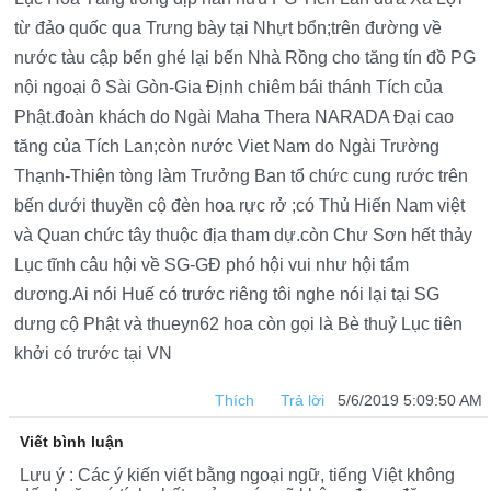
DO
từ đảo quốc qua Trưng bày tại Nhựt bổn;trên đường về
nước tàu cập bến ghé lại bến Nhà Rồng cho tăng tín đồ PG
nội ngoại ô Sài Gòn-Gia Định chiêm bái thánh Tích của
Phật.đoàn khách do Ngài Maha Thera NARADA Đại cao
tăng của Tích Lan;còn nước Viet Nam do Ngài Trường
Thạnh-Thiện tòng làm Trưởng Ban tổ chức cung rước trên
bến dưới thuyền cộ đèn hoa rực rở ;có Thủ Hiến Nam việt
và Quan chức tây thuộc địa tham dự.còn Chư Sơn hết thảy
Lục tĩnh câu hội về SG-GĐ phó hội vui như hội tẩm
dương.Ai nói Huế có trước riêng tôi nghe nói lại tại SG
dưng cộ Phật và thueyn62 hoa còn gọi là Bè thuỷ Lục tiên
khởi có trước tại VN
Thích
Trả lời
5/6/2019 5:09:50 AM
Viết bình luận
Lưu ý : Các ý kiến viết bằng ngoại ngữ, tiếng Việt không