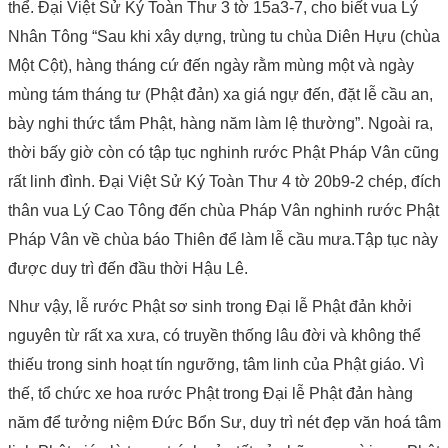
thể. Đại Việt Sử Ký Toàn Thư 3 tờ 15a3-7, cho biết vua Lý
Nhân Tông “Sau khi xây dựng, trùng tu chùa Diên Hựu (chùa
Một Cột), hàng tháng cứ đến ngày rằm mùng một và ngày
mùng tám tháng tư (Phật đản) xa giá ngự đến, đặt lễ cầu an,
bày nghi thức tắm Phật, hàng năm làm lệ thường”. Ngoài ra,
thời bấy giờ còn có tập tục nghinh rước Phật Pháp Vân cũng
rất linh đình. Đại Việt Sử Ký Toàn Thư 4 tờ 20b9-2 chép, đích
thân vua Lý Cao Tông đến chùa Pháp Vân nghinh rước Phật
Pháp Vân về chùa báo Thiên để làm lễ cầu mưa.
Tập tục này
được duy trì đến đầu thời Hậu Lê.
Như vậy, lễ rước Phật sơ sinh trong Đại lễ Phật đản khởi
nguyên từ rất xa xưa, có truyền thống lâu đời và không thể
thiếu trong sinh hoạt tín ngưỡng, tâm linh của Phật giáo. Vì
thế, tổ chức xe hoa rước Phật trong Đại lễ Phật đản hàng
năm để tưởng niệm Đức Bổn Sư, duy trì nét đẹp văn hoá tâm