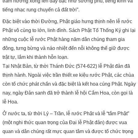
trầm hương xông lên dày đặc như sương phủ, tiếng kinh và
tiếng nhạc rung chuyển cả đất trời”.
Đặc biệt vào thời Đường, Phật giáo hưng thịnh nên lễ rước
Phật vô cùng to lớn, linh đình. Sách Phật Tổ Thống Ký ghi lại
những cuộc lễ rước Phật hàng năm dân chúng tham gia
đông, tưng bừng và náo nhiệt đến nỗi không thể giữ được
trật tự, lắm khi thành hỗn loạn.
Tại Nhật Bản, từ thời Thánh Đức (574-622) lễ Phật đản đã
thịnh hành. Ngoài việc trần thiết xe kiệu rước Phật, các chùa
còn tổ chức phát chẩn và đặc biệt là kết hoa cúng Phật. Ngày
nay, ngày Đản sanh đã trở thành lễ hội Cắm Hoa, còn gọi là
lễ Hoa.
Ở nước ta, từ thời Lý – Trần, lễ rước Phật và lễ “tắm Phật”
(một nghi thức quan trọng của Đại lễ Phật đản) được vua
quan và dân chúng rất mực quan tâm và được tổ chức trọng