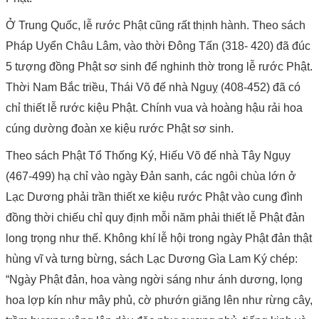
Ở Trung Quốc, lễ rước Phật cũng rất thịnh hành. Theo sách
Pháp Uyển Châu Lâm, vào thời Đông Tấn (318- 420) đã đúc
5 tượng đồng Phật sơ sinh để nghinh thờ trong lễ rước Phật.
Thời Nam Bắc triều, Thái Võ đế nhà Nguỵ (408-452) đã có
chỉ thiết lễ rước kiệu Phật. Chính vua và hoàng hậu rải hoa
cúng dường đoàn xe kiệu rước Phật sơ sinh.
Theo sách Phật Tổ Thống Ký, Hiếu Võ đế nhà Tây Ngụy
(467-499) hạ chỉ vào ngày Đản sanh, các ngôi chùa lớn ở
Lạc Dương phải trần thiết xe kiệu rước Phật vào cung đình
đồng thời chiếu chỉ quy định mỗi năm phải thiết lễ Phật đản
long trọng như thế. Không khí lễ hội trong ngày Phật đản thật
hùng vĩ và tưng bừng, sách Lạc Dương Gìa Lam Ký chép:
“Ngày Phật đản, hoa vàng ngời sáng như ánh dương, lọng
hoa lợp kín như mây phủ, cờ phướn giăng lên như rừng cây,