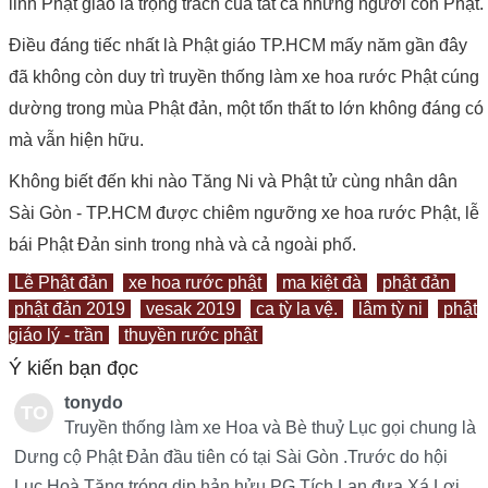
linh Phật giáo là trọng trách của tất cả những người con Phật.
Điều đáng tiếc nhất là Phật giáo TP.HCM mấy năm gần đây
đã không còn duy trì truyền thống làm xe hoa rước Phật cúng
dường trong mùa Phật đản, một tổn thất to lớn không đáng có
mà vẫn hiện hữu.
Không biết đến khi nào Tăng Ni và Phật tử cùng nhân dân
Sài Gòn - TP.HCM được chiêm ngưỡng xe hoa rước Phật, lễ
bái Phật Đản sinh trong nhà và cả ngoài phố.
Lễ Phật đản
xe hoa rước phật
ma kiệt đà
phật đản
phật đản 2019
vesak 2019
ca tỳ la vệ.
lâm tỳ ni
phật
giáo lý - trần
thuyền rước phật
Ý kiến bạn đọc
tonydo
TO
Truyền thống làm xe Hoa và Bè thuỷ Lục gọi chung là
NY
Dưng cộ Phật Đản đầu tiên có tại Sài Gòn .Trước do hội
Lục Hoà Tăng tróng dịp hản hửu PG Tích Lan đưa Xá Lợi