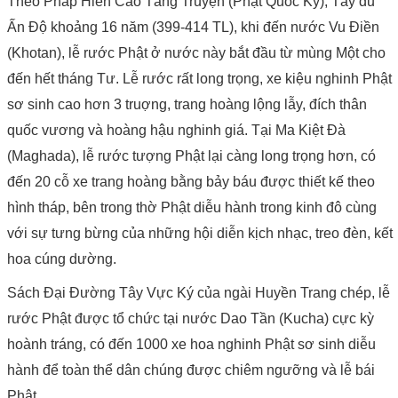
Theo Pháp Hiển Cao Tăng Truyện (Phật Quốc Ký), Tây du
Ấn Độ khoảng 16 năm (399-414 TL), khi đến nước Vu Điền
(Khotan), lễ rước Phật ở nước này bắt đầu từ mùng Một cho
đến hết tháng Tư. Lễ rước rất long trọng, xe kiệu nghinh Phật
sơ sinh cao hơn 3 truợng, trang hoàng lộng lẫy, đích thân
quốc vương và hoàng hậu nghinh giá. Tại Ma Kiệt Đà
(Maghada), lễ rước tượng Phật lại càng long trọng hơn, có
đến 20 cỗ xe trang hoàng bằng bảy báu được thiết kế theo
hình tháp, bên trong thờ Phật diễu hành trong kinh đô cùng
với sự tưng bừng của những hội diễn kịch nhạc, treo đèn, kết
hoa cúng dường.
Sách Đại Đường Tây Vực Ký của ngài Huyền Trang chép, lễ
rước Phật được tổ chức tại nước Dao Tần (Kucha) cực kỳ
hoành tráng, có đến 1000 xe hoa nghinh Phật sơ sinh diễu
hành để toàn thể dân chúng được chiêm ngưỡng và lễ bái
Phật.