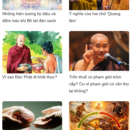
Những hiện tượng kỳ diệu và
Ý nghĩa của hai chữ 'Quang
điềm báo khi Bồ tát đản sanh
lâm'
Vì sao Đức Phật đi khất thực?
Trốn thuế có phạm giới trộm
cắp? Cư sĩ phạm giới có cần thọ
lại không?