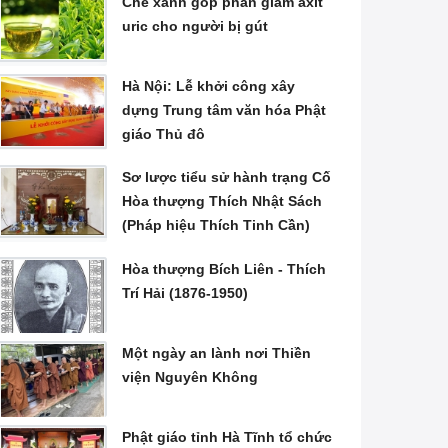
Chè xanh góp phần giảm axit
uric cho người bị gút
Hà Nội: Lễ khởi công xây
dựng Trung tâm văn hóa Phật
giáo Thủ đô
Sơ lược tiểu sử hành trạng Cố
Hòa thượng Thích Nhật Sách
(Pháp hiệu Thích Tinh Cần)
Hòa thượng Bích Liên - Thích
Trí Hải (1876-1950)
Một ngày an lành nơi Thiền
viện Nguyên Không
Phật giáo tỉnh Hà Tĩnh tổ chức