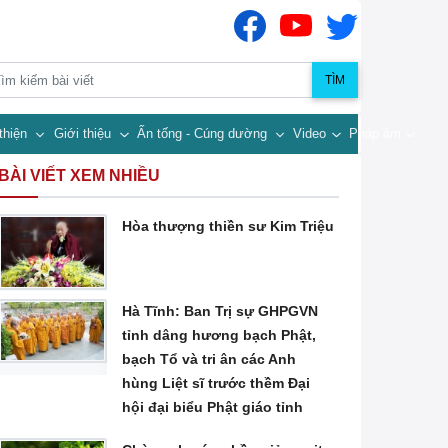
TÌM
thiện
Giới thiệu
Ấn tống - Cúng dường
Video
Pháp âm
BÀI VIẾT XEM NHIỀU
Hòa thượng thiền sư Kim Triệu
Hà Tĩnh: Ban Trị sự GHPGVN
tỉnh dâng hương bạch Phật,
bạch Tổ và tri ân các Anh
hùng Liệt sĩ trước thềm Đại
hội đại biểu Phật giáo tỉnh