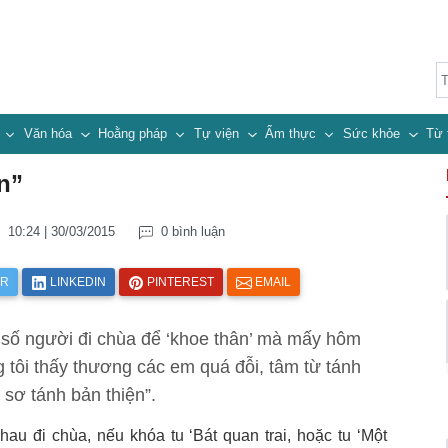
n
Văn hóa
Hoằng pháp
Tự viện
Ẩm thực
Sức khỏe
Từ 
n”
10:24 | 30/03/2015
0 bình luận
ER
LINKEDIN
PINTEREST
EMAIL
 số người đi chùa để ‘khoe thân’ mà mấy hôm
 tôi thấy thương các em quá đỗi, tâm từ tánh
 sơ tánh bản thiện”.
au đi chùa, nếu khóa tu ‘Bát quan trai, hoặc tu ‘Một