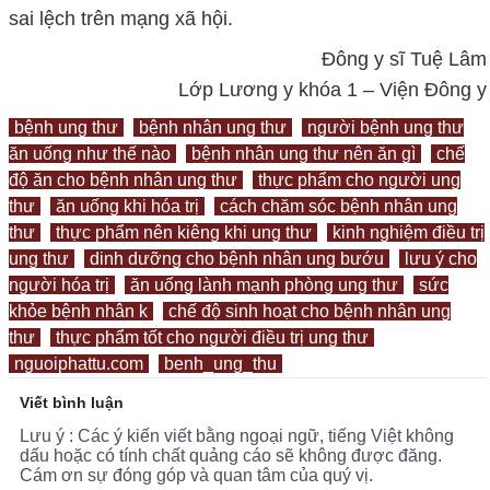
sai lệch trên mạng xã hội.
Đông y sĩ Tuệ Lâm
Lớp Lương y khóa 1 – Viện Đông y
bệnh ung thư
bệnh nhân ung thư
người bệnh ung thư
ăn uống như thế nào
bệnh nhân ung thư nên ăn gì
chế
độ ăn cho bệnh nhân ung thư
thực phẩm cho người ung
thư
ăn uống khi hóa trị
cách chăm sóc bệnh nhân ung
thư
thực phẩm nên kiêng khi ung thư
kinh nghiệm điều trị
ung thư
dinh dưỡng cho bệnh nhân ung bướu
lưu ý cho
người hóa trị
ăn uống lành mạnh phòng ung thư
sức
khỏe bệnh nhân k
chế độ sinh hoạt cho bệnh nhân ung
thư
thực phẩm tốt cho người điều trị ung thư
nguoiphattu.com
benh_ung_thu
Viết bình luận
Lưu ý : Các ý kiến viết bằng ngoại ngữ, tiếng Việt không
dấu hoặc có tính chất quảng cáo sẽ không được đăng.
Cám ơn sự đóng góp và quan tâm của quý vị.