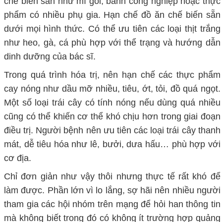
chế biến sẵn như mì gói, bánh công nghiệp hoặc thực
phẩm có nhiều phụ gia. Hạn chế đồ ăn chế biến sẵn
dưới mọi hình thức. Có thể ưu tiên các loại thịt trắng
như heo, gà, cá phù hợp với thể trạng và hướng dẫn
dinh dưỡng của bác sĩ.
Trong quá trình hóa trị, nên hạn chế các thực phẩm
cay nóng như dầu mỡ nhiều, tiêu, ớt, tỏi, đồ quá ngọt.
Một số loại trái cây có tính nóng nếu dùng quá nhiều
cũng có thể khiến cơ thể khó chịu hơn trong giai đoạn
điều trị. Người bệnh nên ưu tiên các loại trái cây thanh
mát, dễ tiêu hóa như lê, bưởi, dưa hấu… phù hợp với
cơ địa.
Chỉ đơn giản như vậy thôi nhưng thực tế rất khó để
làm được. Phần lớn vì lo lắng, sợ hãi nên nhiều người
tham gia các hội nhóm trên mạng để hỏi han thông tin
mà không biết trong đó có không ít trường hợp quảng