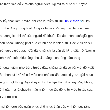
thức ướp xác cổ xưa của người Việt. Người ta dùng từ “tượng
y lấy thân làm tượng, thì các vị thiền sư lưu
nhục thân
s
au khi
 trò thụ động trong hoạt động kỳ bí này. Vì ướp xác là công việc
ác động lên thi thể của người đã khuất. Do đó, thành quả giữ gìn
 bên ngoài, không phải của chính các vị thiền sư. Các vị thiền sư
ười được ướp xác. Cái đáng nói chỉ là vấn đề kỹ thuật. Từ “tượng
 như thế, một kiểu táng như địa táng, hỏa táng, lâm táng…
i quan điểm như trên, trước đây, chúng tôi đã có bài viết đề xuất
àn thân xá lợi” để chỉ việc các nhà sư đắc đạo cố ý lưu gửi nhục
ể gửi một thông điệp khuyến tu cho hậu thế. Như vậy, đây không
kỹ thuật, mà là chuyện mầu nhiệm, do tác động từ việc tu tập của
 vai trò phụ.
c nghiên cứu bảo quản phục chế nhục thân các vị thiền sư, rằng