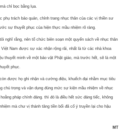
 mà chỉ bọc bằng lụa.
 phụ trách bảo quản, chỉnh trang nhục thân của các vị thiền sư
 trước sự thuyết phục của hiện thực mầu nhiệm rõ ràng.
tôi nghĩ rằng, nên tổ chức biên soạn một quyển sách về nhục thân
 Việt Nam được sự xác nhận rộng rãi, nhất là từ các nhà khoa
iệu thuyết minh về một bảo vật Phật giáo, mà trước hết, sẽ là một
thuyết phục.
còn được họ ghi nhận và cường điệu, khuếch đại nhằm mục tiêu
ông chú trọng và vận dụng đúng mức sự kiện mầu nhiệm về nhục
hoằng pháp chính đáng. thì đó là điều hết sức đáng tiếc, không
iệm mà chư vị thánh tăng tiền bối đã cố ý truyền lại cho hậu
MT