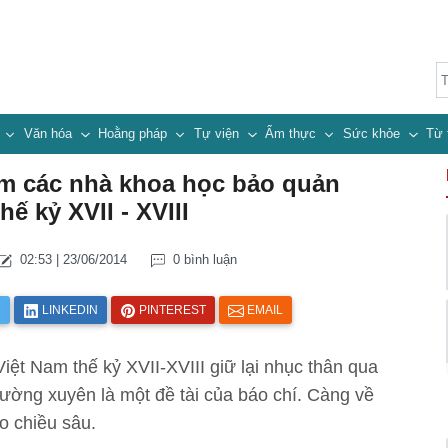
n
Văn hóa
Hoằng pháp
Tự viện
Ẩm thực
Sức khỏe
Từ 
ểm các nhà khoa học bảo quản
ế kỷ XVII - XVIII
02:53 | 23/06/2014
0 bình luận
R
LINKEDIN
PINTEREST
EMAIL
Việt Nam thế kỷ XVII-XVIII giữ lại nhục thân qua
hường xuyên là một đề tài của báo chí. Càng về
o chiều sâu.