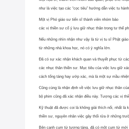
như là việc tạo các “cọc tiêu” hướng dẫn việc tu hành
Một vị Phó giáo sư tiến sĩ thành viên nhóm bảo qu
các vị thiền sư cố ý lưu giữ nhục thân trong tư thế 
Nếu những nhìn nhận như vậy là từ vị tu sĩ Phật giáo
từ những nhà khoa học, nó có ý nghĩa lớn.
Đã có sự xác nhận khách quan và thuyết phục từ các 
các nhục thân thiền sư. Mục tiêu của việc lưu giữ x
cách tống táng hay ướp xác, mà là một sự mầu nhiệm 
Cũng cùng là nhận định về việc lưu giữ nhục thân củ
bộ phim cũng đã xác nhận điều này. Tượng các vị thi
Kỹ thuật đã được coi là không giải thích nổi, nhất là
thiền sư, nguyên nhân việc gây thối rửa ở những tr
Bên cạnh cụm từ tượng táng, đã có một cụm từ mới đ