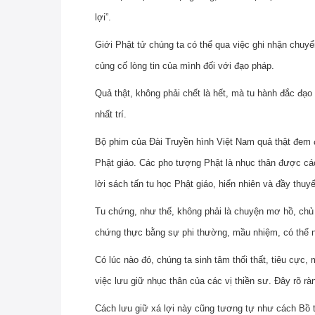
lợi”.
Giới Phật tử chúng ta có thể qua việc ghi nhận chuyể
củng cố lòng tin của mình đối với đạo pháp.
Quả thật, không phải chết là hết, mà tu hành đắc đạo 
nhất trí.
Bộ phim của Đài Truyền hình Việt Nam quả thật đem đ
Phật giáo. Các pho tượng Phật là nhục thân được các
lời sách tấn tu học Phật giáo, hiển nhiên và đầy thuyết
Tu chứng, như thế, không phải là chuyện mơ hồ, chủ 
chứng thực bằng sự phi thường, mầu nhiệm, có thể nh
Có lúc nào đó, chúng ta sinh tâm thối thất, tiêu cực,
việc lưu giữ nhục thân của các vị thiền sư. Đây rõ rà
Cách lưu giữ xá lợi này cũng tương tự như cách Bồ t