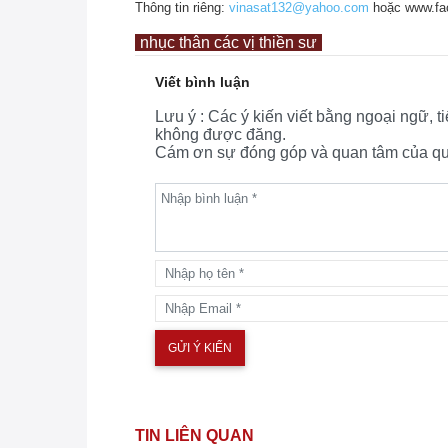
Thông tin riêng:
vinasat132@yahoo.com
hoặc www.fa
nhục thân các vị thiền sư
Viết bình luận
Lưu ý : Các ý kiến viết bằng ngoại ngữ, 
không được đăng.
Cám ơn sự đóng góp và quan tâm của quý
TIN LIÊN QUAN