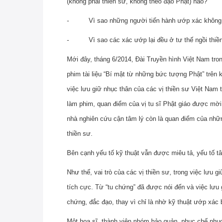
(không phải thiền sư, không theo đạo Phật) nào?
- Vì sao những người tiến hành ướp xác không sử
- Vì sao các xác ướp lại đều ở tư thế ngồi thiền
Mới đây, tháng 6/2014, Đài Truyền hình Việt Nam tro
phim tài liệu “Bí mật từ những bức tượng Phật” trên
việc lưu giữ nhục thân của các vị thiền sư Việt Nam
làm phim, quan điểm của vị tu sĩ Phật giáo được mờ
nhà nghiên cứu cận tâm lý còn là quan điểm của nhữ
thiền sư.
Bên cạnh yếu tố kỹ thuật vẫn được miêu tả, yếu tố tâ
Như thế, vai trò của các vị thiền sư, trong việc lưu 
tích cực. Từ “tu chứng” đã được nói đến và việc lưu
chứng, đắc đạo, thay vì chỉ là nhờ kỹ thuật ướp xác 
Một họa sĩ, thành viên nhóm bảo quản, phục chế nhục 