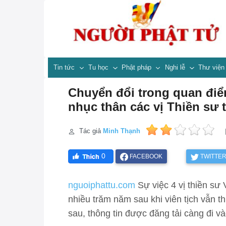
Tin tức
Tu học
Phật pháp
Nghi lễ
Thư việ
Chuyển đổi trong quan đi
nhục thân các vị Thiền sư th
Tác giả
Minh Thạnh
0
FACEBOOK
TWITTE
nguoiphattu.com
Sự việc 4 vị thiền sư 
nhiều trăm năm sau khi viên tịch vẫn t
sau, thông tin được đăng tải càng đi và