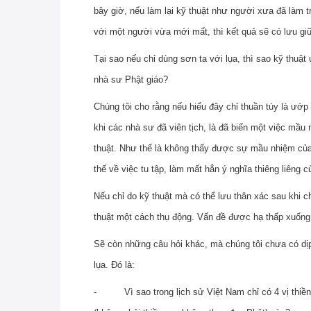
bây giờ, nếu làm lại kỹ thuật như người xưa đã làm t
với một người vừa mới mất, thì kết quả sẽ có lưu gi
Tại sao nếu chỉ dùng sơn ta với lụa, thì sao kỹ thuật
nhà sư Phật giáo?
Chúng tôi cho rằng nếu hiểu đây chỉ thuần túy là ướ
khi các nhà sư đã viên tịch, là đã biến một việc mầu 
thuật. Như thế là không thấy được sự mầu nhiệm của
thế về việc tu tập, làm mất hẳn ý nghĩa thiêng liêng c
Nếu chỉ do kỹ thuật mà có thể lưu thân xác sau khi c
thuật một cách thụ động. Vấn đề được hạ thấp xuống
Sẽ còn những câu hỏi khác, mà chúng tôi chưa có dịp
lụa. Đó là:
- Vì sao trong lịch sử Việt Nam chỉ có 4 vị thiền