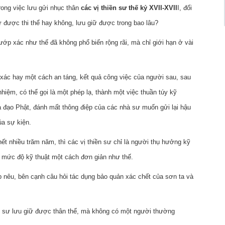
rong việc lưu gửi nhục thân
các vị thiền sư thế kỷ XVII-XVII
I, đối
ữ được thi thể hay không, lưu giữ được trong bao lâu?
 ướp xác như thế đã không phổ biến rộng rãi, mà chỉ giới hạn ở vài
p xác hay một cách an táng, kết quả công việc của người sau, sau
nhiệm, có thể gọi là một phép lạ, thành một việc thuần túy kỹ
 đạo Phật, đánh mất thông điệp của các nhà sư muốn gửi lại hậu
ủa sự kiện.
hết nhiều trăm năm, thì các vị thiền sư chỉ là người thụ hưởng kỹ
 mức độ kỹ thuật một cách đơn giản như thế.
 nêu, bên cạnh câu hỏi tác dụng bảo quản xác chết của sơn ta và
 sư lưu giữ được thân thể, mà không có một người thường