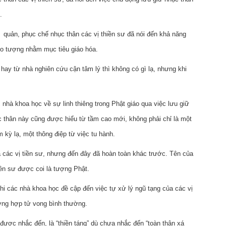
.
ản, phục chế nhục thân các vị thiền sư đã nói đến khả năng
pho tượng nhằm mục tiêu giáo hóa.
 hay từ nhà nghiên cứu cận tâm lý thì không có gì lạ, nhưng khi
nhà khoa học về sự linh thiêng trong Phật giáo qua việc lưu giữ
ác thân này cũng được hiểu từ tầm cao mới, không phải chỉ là một
kỳ lạ, một thông điệp từ việc tu hành.
a các vị tiền sư, nhưng đến đây đã hoàn toàn khác trước. Tên của
ền sư được coi là tượng Phật.
 khi các nhà khoa học đề cập đến việc tự xử lý ngũ tạng của các vị
ường hợp tử vong bình thường.
ược nhắc đến, là “thiền táng” dù chưa nhắc đến “toàn thân xá