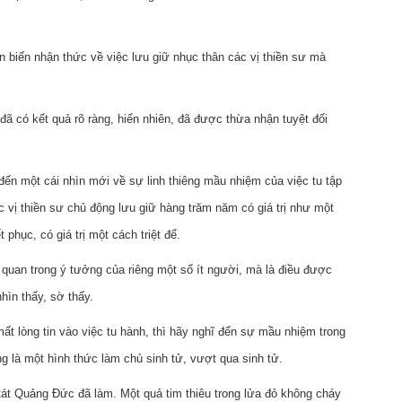
n biến nhận thức về việc lưu giữ nhục thân các vị thiền sư mà
đã có kết quả rõ ràng, hiển nhiên, đã được thừa nhận tuyệt đối
ến một cái nhìn mới về sự linh thiêng mầu nhiệm của việc tu tập
 vị thiền sư chủ động lưu giữ hàng trăm năm có giá trị như một
 phục, có giá trị một cách triệt để.
quan trong ý tưởng của riêng một số ít người, mà là điều được
ìn thấy, sờ thấy.
 mất lòng tin vào việc tu hành, thì hãy nghĩ đến sự mầu nhiệm trong
ng là một hình thức làm chủ sinh tử, vượt qua sinh tử.
át Quảng Đức đã làm. Một quả tim thiêu trong lửa đỏ không cháy