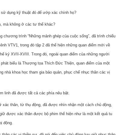
 dụng kỹ thuật đó để ướp xác chính họ?
, mà không ở các tư thế khác?
ng chương trình “Những mảnh ghép của cuộc sống”, đã trình chiếu
 kênh VTV1, trong đó tập 2 đã thể hiện những quan điểm mới về
 thế kỷ XVII-XVIII. Trong đó, ngoài quan điểm của những người
i phát biểu là Thượng tọa Thích Đức Thiện, quan điểm của một
ng nhà khoa học tham gia bảo quản, phục chế nhục thân các vị
m linh đã được tất cả các phía nêu bật.
giữ xác thân, từ thụ động, đã được nhìn nhận một cách chủ động,
 giữ được xác thân được bộ phim thể hiện như là một kết quả tu
bị động.
thân các vị thiền sư, đã nói đến việc chủ động lưu giữ nhục thân