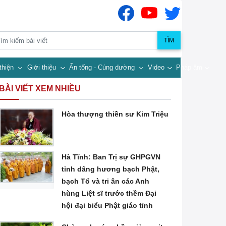
TÌM
thiện
Giới thiệu
Ấn tống - Cúng dường
Video
Pháp âm
BÀI VIẾT XEM NHIỀU
Hòa thượng thiền sư Kim Triệu
Hà Tĩnh: Ban Trị sự GHPGVN
tỉnh dâng hương bạch Phật,
bạch Tổ và tri ân các Anh
hùng Liệt sĩ trước thềm Đại
hội đại biểu Phật giáo tỉnh