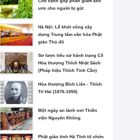
Chè xanh góp phần giảm axit
uric cho người bị gút
Hà Nội: Lễ khởi công xây
dựng Trung tâm văn hóa Phật
giáo Thủ đô
Sơ lược tiểu sử hành trạng Cố
Hòa thượng Thích Nhật Sách
(Pháp hiệu Thích Tinh Cần)
Hòa thượng Bích Liên - Thích
Trí Hải (1876-1950)
Một ngày an lành nơi Thiền
viện Nguyên Không
Phật giáo tỉnh Hà Tĩnh tổ chức