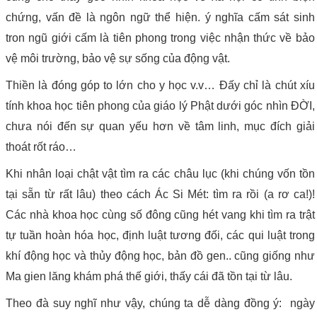
chứng, vấn đề là ngôn ngữ thể hiện. ý nghĩa cấm sát sinh
tron ngũ giới cấm là tiên phong trong việc nhận thức về bảo
vệ môi trường, bảo vệ sự sống của động vật.
Thiền là đóng góp to lớn cho y học v.v… Đấy chỉ là chút xíu
tính khoa học tiên phong của giáo lý Phật dưới góc nhìn ĐỜI,
chưa nói đến sự quan yếu hơn về tâm linh, mục đích giải
thoát rốt ráo…
Khi nhân loại chật vật tìm ra các châu lục (khi chúng vốn tồn
tại sẵn từ rất lâu) theo cách Ác Si Mét: tìm ra rồi (a rơ ca!)!
Các nhà khoa học cùng số đông cũng hét vang khi tìm ra trật
tự tuần hoàn hóa học, định luật tương đối, các qui luật trong
khí động học và thủy động học, bản đồ gen.. cũng giống như
Ma gien lăng khám phá thế giới, thấy cái đã tồn tại từ lâu.
Theo đà suy nghĩ như vậy, chúng ta dễ dàng đồng ý: ngày