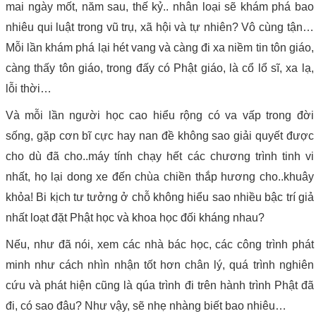
mai ngày mốt, năm sau, thế kỷ.. nhân loại sẽ khám phá bao
nhiêu qui luật trong vũ trụ, xã hội và tự nhiên? Vô cùng tận…
Mỗi lần khám phá lại hét vang và càng đi xa niềm tin tôn giáo,
càng thấy tôn giáo, trong đấy có Phật giáo, là cổ lổ sĩ, xa lạ,
lỗi thời…
Và mỗi lần người học cao hiểu rộng có va vấp trong đời
sống, gặp cơn bĩ cực hay nan đề không sao giải quyết được
cho dù đã cho..máy tính chạy hết các chương trình tinh vi
nhất, họ lại dong xe đến chùa chiền thắp hương cho..khuây
khỏa! Bi kịch tư tưởng ở chỗ không hiểu sao nhiều bậc trí giả
nhất loạt đặt Phật học và khoa học đối kháng nhau?
Nếu, như đã nói, xem các nhà bác học, các công trình phát
minh như cách nhìn nhận tốt hơn chân lý, quá trình nghiên
cứu và phát hiện cũng là qúa trình đi trên hành trình Phật đã
đi, có sao đâu? Như vậy, sẽ nhẹ nhàng biết bao nhiêu…