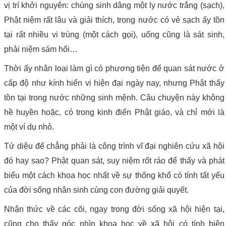
vị trí khởi nguyên: chúng sinh dâng một ly nước trắng (sạch),
Phật niệm rất lâu và giải thích, trong nước có vẻ sạch ấy tồn
tại rất nhiều vi trùng (một cách gọi), uống cũng là sát sinh,
phải niệm sám hối…
Thời ấy nhân loại làm gì có phương tiện để quan sát nước ở
cấp độ như kính hiển vi hiện đại ngày nay, nhưng Phật thấy
tồn tại trong nước những sinh mệnh. Câu chuyện này không
hề huyền hoặc, có trong kinh điển Phật giáo, và chỉ mới là
một ví dụ nhỏ.
Tứ diệu đế chẳng phải là công trình vĩ đại nghiên cứu xã hội
đó hay sao? Phật quan sát, suy niệm rốt ráo để thấy và phát
biểu một cách khoa học nhất về sự thống khổ có tính tất yếu
của đời sống nhân sinh cùng con đường giải quyết.
Nhận thức về các cõi, ngay trong đời sống xã hội hiện tại,
cũng cho thấy góc nhìn khoa học về xã hội có tính biện