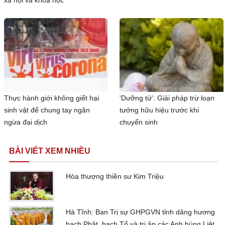
xã hội và khoa học
Thực hành giới không giết hại
'Dưỡng tử': Giải pháp trừ loạn
sinh vật để chung tay ngăn
tưởng hữu hiệu trước khi
ngừa đại dịch
chuyển sinh
BÀI VIẾT XEM NHIỀU
Hòa thượng thiền sư Kim Triệu
Hà Tĩnh: Ban Trị sự GHPGVN tỉnh dâng hương
bạch Phật, bạch Tổ và tri ân các Anh hùng Liệt