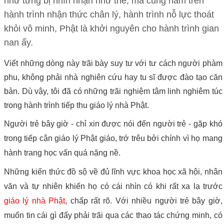
như từng bị nhìn nhận như thế, mà cùng nằm trên
hành trình nhận thức chân lý, hành trình nỗ lực thoát
khỏi vô minh, Phật là khởi nguyên cho hành trình gian
nan ấy.
Viết những dòng này trãi bày suy tư với tư cách người phàm
phu, không phải nhà nghiên cứu hay tu sĩ được đào tạo căn
bản. Dù vậy, tôi đã có những trãi nghiệm tâm linh nghiêm túc
trong hành trình tiếp thu giáo lý nhà Phật.
Người trẻ bây giờ - chỉ xin được nói đến người trẻ - gặp khó
trong tiếp cận giáo lý Phật giáo, trớ trêu bởi chính vì họ mang
hành trang học vấn quá nặng nề.
Những kiến thức đồ sộ về đủ lĩnh vực khoa học xã hội, nhân
văn và tự nhiên khiến họ có cái nhìn có khi rất xa lạ trước
giáo lý nhà Phật
, chấp rất rõ. Với nhiều người trẻ bây giờ,
muốn tin cái gì đấy phải trãi qua các thao tác chứng minh, có