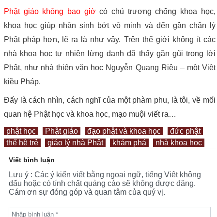
Phật giáo không bao giờ
có chủ trương chống khoa học,
khoa học giúp nhân sinh bớt vô minh và đến gần chân lý
Phật pháp hơn, lẽ ra là như vậy. Trên thế giới không ít các
nhà khoa học tự nhiên lừng danh đã thấy gần gũi trong lời
Phật, như nhà thiên văn học Nguyễn Quang Riệu – một Việt
kiều Pháp.
Đấy là cách nhìn, cách nghĩ của một phàm phu, là tôi, về mối
quan hệ Phật học và khoa học, mạo muội viết ra…
phật học
Phật giáo
đạo phật và khoa học
đức phật
thế hệ trẻ
giáo lý nhà Phật
khám phá
nhà khoa học
Viết bình luận
Lưu ý : Các ý kiến viết bằng ngoại ngữ, tiếng Việt không
dấu hoặc có tính chất quảng cáo sẽ không được đăng.
Cám ơn sự đóng góp và quan tâm của quý vị.