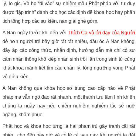
lý, lo gic. Và họ “đi vào” sự nhiệm mầu Phật pháp với tư duy
được “lập trình” dành cho học các định đề khoa học hay phân
tích tổng hợp các sự kiện, nan giải ghê gớm.
A Nan ngày trước khi đến với
Thích Ca và lời dạy của Người
dễ hơn người trẻ bây giờ rất rất nhiều, đầu óc A Nan không
đầy ắp các công thức, nhận định, hướng dẫn mà chỉ có sự
cảm nhận thống khổ kiếp nhân sinh trôi lăn trong sinh tử cùng
khát khoa mãnh liệt tìm cầu chân lý, lòng ngưỡng vọng Phật
vô điều kiện.
A Nan không qua khóa học sơ trung cao cấp nào về Phật
pháp mà vẫn ngộ đạo rất nhanh, một thanh tựu tâm linh khiến
chúng ta ngày nay nếu chiêm nghiệm nghiêm túc sẽ ngỡ
ngàng, khâm phục.
Phật học và khoa học từng là hai phạm trù gây tranh cãi rất
nhiều, cho đến bây giờ và có lẽ cả sau này, khi người ta đặt