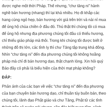
được nghe một thời Pháp. Thế nhưng, “chư tăng ni” hành
nghề bán hương (nhang) thì lại khá nhiều. Họ đi khắp các
hang cùng ngỏ hẹp, bán hương với giá trên trời và nài nỉ mua
để ủng hộ chùa chiền ở đâu đó. Thú thật thì chúng tôi có mua
để ủng hộ nhưng địa phương chúng tôi đâu có thiếu hương,
chỉ thiếu giáo pháp mà thôi. Trong khi chúng tôi được biết ở
những đô thị lớn, các tỉnh lỵ thì chư Tăng tập trung khá đông.
Nhìn “chư tăng ni” đến địa phương chúng tôi không hoằng
pháp mà chỉ đi bán hương dạo, thật chạnh lòng. Xin hỏi quý
Báo đây có phải là biểu hiện của thời mạt pháp không?
ĐÁP:
Phản ánh của các bạn về việc “chư tăng ni” đến địa phương
của bạn chuyên bán hương dạo, chỉ thuần túy buôn bán, theo
chúng tôi, lãnh đạo Phật giáo và chư Tăng, Phật tử các tỉnh