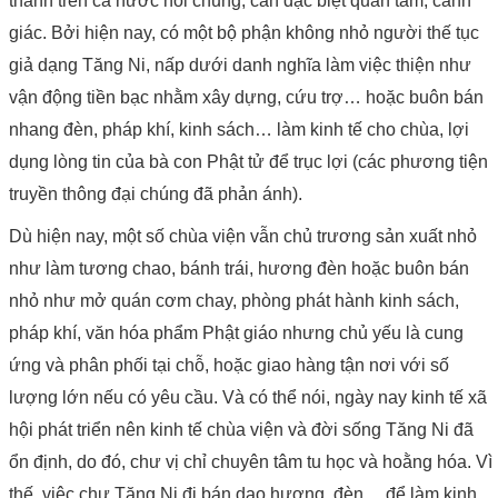
thành trên cả nước nói chung, cần đặc biệt quan tâm, cảnh
giác. Bởi hiện nay, có một bộ phận không nhỏ người thế tục
giả dạng Tăng Ni, nấp dưới danh nghĩa làm việc thiện như
vận động tiền bạc nhằm xây dựng, cứu trợ… hoặc buôn bán
nhang đèn, pháp khí, kinh sách… làm kinh tế cho chùa, lợi
dụng lòng tin của bà con Phật tử để trục lợi (các phương tiện
truyền thông đại chúng đã phản ánh).
Dù hiện nay, một số chùa viện vẫn chủ trương sản xuất nhỏ
như làm tương chao, bánh trái, hương đèn hoặc buôn bán
nhỏ như mở quán cơm chay, phòng phát hành kinh sách,
pháp khí, văn hóa phẩm Phật giáo nhưng chủ yếu là cung
ứng và phân phối tại chỗ, hoặc giao hàng tận nơi với số
lượng lớn nếu có yêu cầu. Và có thể nói, ngày nay kinh tế xã
hội phát triển nên kinh tế chùa viện và đời sống Tăng Ni đã
ổn định, do đó, chư vị chỉ chuyên tâm tu học và hoằng hóa. Vì
thế, việc chư Tăng Ni đi bán dạo hương, đèn… để làm kinh