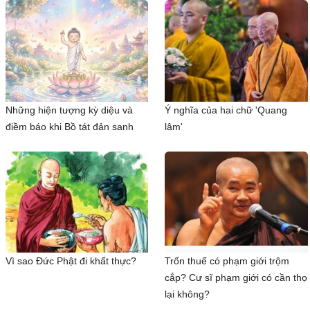
Những hiện tượng kỳ diệu và
Ý nghĩa của hai chữ 'Quang
điềm báo khi Bồ tát đản sanh
lâm'
Vì sao Đức Phật đi khất thực?
Trốn thuế có phạm giới trộm
cắp? Cư sĩ phạm giới có cần thọ
lại không?