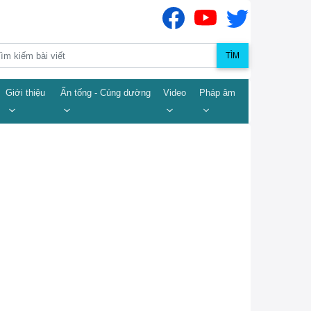
TÌM
Giới thiệu
Ấn tống - Cúng dường
Video
Pháp âm