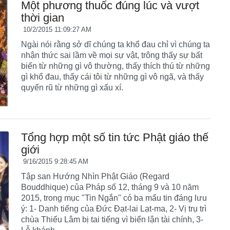
Một phương thuốc đúng lúc và vượt
thời gian
10/2/2015 11:09:27 AM
Ngài nói rằng sở dĩ chúng ta khổ đau chỉ vì chúng ta
nhận thức sai lầm về mọi sự vật, trông thấy sự bất
biến từ những gì vô thường, thấy thích thú từ những
gì khổ đau, thấy cái tôi từ những gì vô ngã, và thấy
quyến rũ từ những gì xấu xí.
Tổng hợp một số tin tức Phật giáo thế
giới
9/16/2015 9:28:45 AM
Tập san Hướng Nhìn Phật Giáo (Regard
Bouddhique) của Pháp số 12, tháng 9 và 10 năm
2015, trong mục "Tin Ngắn" có ba mẩu tin đáng lưu
ý: 1- Danh tiếng của Đức Đạt-lai Lạt-ma, 2- Vị trụ trì
chùa Thiếu Lâm bị tai tiếng vì biển lận tài chính, 3-