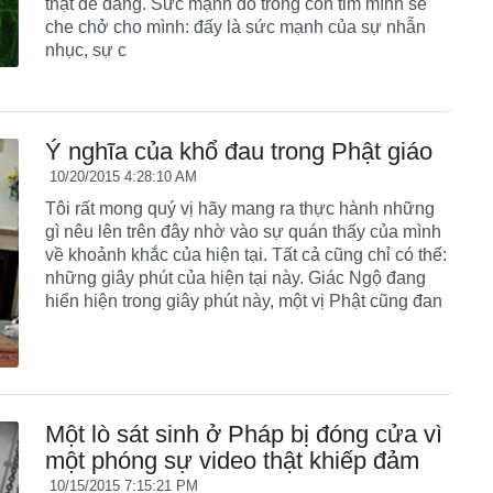
thật dễ dàng. Sức mạnh đó trong con tim mình sẽ
che chở cho mình: đấy là sức mạnh của sự nhẫn
nhục, sự c
Ý nghĩa của khổ đau trong Phật giáo
10/20/2015 4:28:10 AM
Tôi rất mong quý vị hãy mang ra thực hành những
gì nêu lên trên đây nhờ vào sự quán thấy của mình
về khoảnh khắc của hiện tại. Tất cả cũng chỉ có thế:
những giây phút của hiện tại này. Giác Ngộ đang
hiển hiện trong giây phút này, một vị Phật cũng đan
Một lò sát sinh ở Pháp bị đóng cửa vì
một phóng sự video thật khiếp đảm
10/15/2015 7:15:21 PM