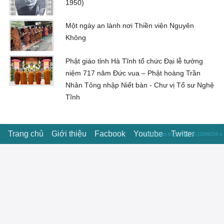
1950)
Một ngày an lành nơi Thiền viện Nguyên
Không
Phật giáo tỉnh Hà Tĩnh tổ chức Đại lễ tưởng
niệm 717 năm Đức vua – Phật hoàng Trần
Nhân Tông nhập Niết bàn - Chư vị Tổ sư Nghệ
Tĩnh
Trang chủ
Giới thiệu
Facbook
Youtube
Twitter
Thời gian truy vấn : 0.1094034 s