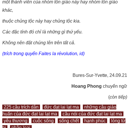
một thành viên của nhóm tôn giáo này hay nhóm tôn giáo
khác,
thuộc chủng tộc này hay chủng tộc kia.
Các đặc tính đó chỉ là những gì thứ yếu.
Không nên đặt chúng lên trên tất cả
.
(trích trong quyển Faites la révolution, id)
Bures-Sur-Yvette, 24.09.21
Hoang Phong
chuyển ngữ
(
còn tiếp)
225 câu trích dẫn
đức đạt lai lạt ma
những câu giáo
huấn của đức đạt lai lạt ma
câu nói của đức đạt lai lạt ma
yêu thương
cuộc sống
sống chết
hạnh phúc
lòng từ
bi
nhân loại