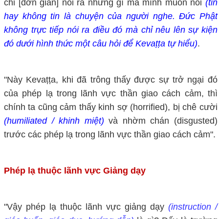
chỉ [đơn giản] nói ra những gì mà mình muốn nói
(tin
hay không tin là chuyện của người nghe. Đức Phật
không trực tiếp nói ra điều đó mà chỉ nêu lên sự kiện
đó dưới hình thức một câu hỏi để Kevaṭṭa tự hiểu)
.
"Này Kevaṭṭa, khi đã trông thấy được sự trở ngại đó
của phép lạ trong lãnh vực thần giao cách cảm, thì
chính ta cũng cảm thấy kinh sợ (horrified), bị chê cười
(humiliated / khinh miệt)
và nhờm chán (disgusted)
trước các phép lạ trong lãnh vực thần giao cách cảm".
Phép lạ thuộc lãnh vực Giảng dạy
"Vậy phép lạ thuộc lãnh vực giảng dạy
(instruction /