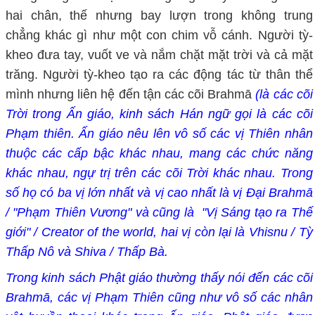
hai chân, thế nhưng bay lượn trong không trung
chẳng khác gì như một con chim vỗ cánh. Người tỳ-
kheo đưa tay, vuốt ve và nắm chặt mặt trời và cả mặt
trăng. Người tỳ-kheo tạo ra các động tác từ thân thể
mình nhưng liên hệ đến tận các cõi Brahmā
(là các cõi
Trời trong Ấn giáo, kinh sách Hán ngữ gọi là các cõi
Phạm thiên. Ấn giáo nêu lên vô số các vị Thiên nhân
thuộc các cấp bậc khác nhau, mang các chức năng
khác nhau, ngự
trị trên
các cõi Trời khác nhau. Trong
số họ có ba vị lớn nhất và vị cao nhất là vị Đại Brahmā
/ "Phạm Thiên Vương" và cũng là "Vị Sáng tạo ra Thế
giới" / Creator of the world, hai vị còn lại là Vhisnu / Tỳ
Thấp Nô và Shiva / Thấp Bà.
Trong kinh sách Phật giáo thường thấy nói đến các cõi
Brahmā, các vị Phạm Thiên cũng như vô số các nhân