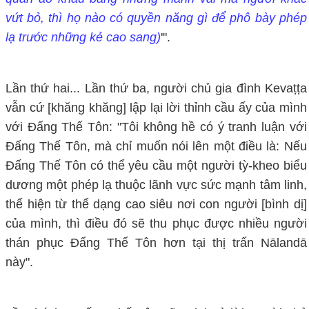
vứt bỏ, thì họ nào có quyền năng gì để phô bày phép
lạ trước những
kẻ
cao sang)
'".
Lần thứ hai... Lần thứ ba, người chủ gia đình Kevaṭṭa
vẫn cứ [khăng khăng] lập lại lời thỉnh cầu ấy của mình
với Đấng Thế Tôn: "Tôi không hề có ý tranh luận với
Đấng Thế Tôn, mà chỉ muốn nói lên một điều là: Nếu
Đấng Thế Tôn có thể yêu cầu một người tỳ-kheo biểu
dương một phép lạ thuộc lãnh vực sức mạnh tâm linh,
thể hiện từ thể dạng cao siêu nơi con người [bình dị]
của mình, thì điều đó sẽ thu phục được nhiều người
thán phục Đấng Thế Tôn hơn tại thị trấn Nālandā
này".