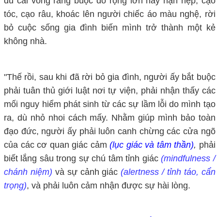
dù cái vòng ràng buộc đó rộng lớn hay hạn hẹp; cạo
tóc, cạo râu, khoác lên người chiếc áo màu nghệ, rời
bỏ cuộc sống gia đình biến mình trở thành một kẻ
không nhà.
"Thế rồi, sau khi đã rời bỏ gia đình, người ấy bắt buộc
phải tuân thủ giới luật nơi tự viện, phải nhận thấy các
mối nguy hiểm phát sinh từ các sự lầm lỗi do mình tạo
ra, dù nhỏ nhoi cách mấy. Nhằm giúp mình bảo toàn
đạo đức, người ấy phải luôn canh chừng các cửa ngõ
của các cơ quan giác cảm
(lục giác và tâm thần)
,
phải
biết lắng sâu trong sự chú tâm tỉnh giác
(mindfulness /
chánh niệm)
và sự cảnh giác
(alertness / tỉnh táo, cẩn
trọng)
, và phải luôn cảm nhận được sự hài lòng.