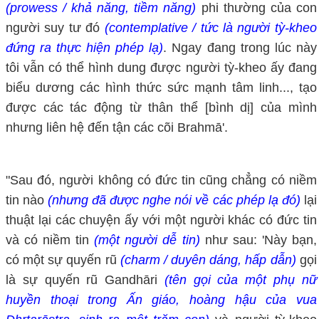
(prowess / khả năng, tiềm năng)
phi thường của con
người suy tư đó
(contemplative / tức là người tỳ-kheo
đứng ra thực hiện phép lạ)
. Ngay đang trong lúc này
tôi vẫn có thể hình dung được người tỳ-kheo ấy đang
biểu dương các hình thức sức mạnh tâm linh..., tạo
được các tác động từ thân thể [bình dị] của mình
nhưng liên hệ đến tận các cõi Brahmā'.
"Sau đó, người không có đức tin cũng chẳng có niềm
tin nào
(nhưng đã được nghe nói về các phép lạ đó)
lại
thuật lại các chuyện ấy với một người khác có đức tin
và có niềm tin
(một người dễ tin)
như sau: 'Này bạn,
có một sự quyến rũ
(charm / duyên dáng, hấp dẫn)
gọi
là sự quyến rũ Gandhāri
(tên gọi của một phụ nữ
huyền thoại trong Ấn giáo, hoàng hậu của vua