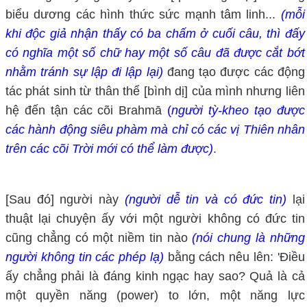
biểu dương các hình thức sức mạnh tâm linh...
(mỗi
khi độc giả nhận thấy có ba chấm ở cuối câu, thì đấy
có nghĩa một số chữ hay một số câu đã được cắt bớt
nhằm tránh sự lập đi lập lại)
đang tạo được các động
tác phát sinh từ thân thể [bình dị] của mình nhưng liên
hệ đến tận các cõi Brahmā
(
người tỳ-kheo tạo được
các hành động siêu phàm mà chỉ có các vị Thiên nhân
trên các cõi Trời mới có thể làm được)
.
[Sau đó] người này
(người dễ tin và có đức tin)
lại
thuật lại chuyện ấy với một người không có đức tin
cũng chẳng có một niềm tin nào
(nói chung là những
người không tin các phép lạ)
bằng cách nêu lên: 'Điều
ấy chẳng phải là đáng kinh ngạc hay sao? Quả là cả
một quyền năng (power) to lớn, một năng lực