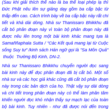
(Sau khi giải thích thế nào là
ba thể loại phép lạ thì
Đức Phật nêu lên sự giảng dạy gồm ba cấp bậc từ
thấp đến cao. Cách trình bày về ba cấp bậc này rất chi
tiết và khá dài dòng. Nhà sư Thanissaro Bhikkhu đã
cắt bỏ phân đoạn này vì toàn bộ phân đoạn này đã
được nêu lên trong một bài kinh khác mang tựa là
Samaññaphala Sutta / "Các Kết quả mang lại từ Cuộc
sống Suy tư" /kinh sách Hán ngữ gọi là "Sa Môn Quả"
thuộc Trường Bộ Kinh, DN-2.
Nhà sư Thanissaro Bhikkhu chuyển người đọc sang
bài kinh này để đọc phân đoạn đã bị cắt bỏ. Một số
nhà sư và các học giả khác cũng đã cắt bỏ phân đoạn
này trong các bản dịch của họ. Thật vậy sự dài dòng
và chi tiết trong phân đoạn này có thể làm phân tâm
khiến người đọc khó nhận thấy sự mạch lạc của toàn
bộ bài kinh. Tuy nhiên - như đã được nói đến trong