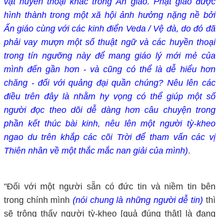
vật huyền thoại khác trong Ấn giáo. Phật giáo được
hình thành trong một xã hội ảnh hưởng nặng nề bởi
Ấn giáo cùng với các kinh điển Veda / Vệ đà, do đó đã
phải vay mượn một số thuật ngữ và các huyền thoại
trong tín ngưỡng này để mang giáo lý mới mẻ của
mình đến gần hơn - và cũng có thể là dễ hiểu hơn
chăng - đối với quảng đại quần chúng? Nêu lên các
điều trên đây là nhằm hy vọng có thể giúp một số
người đọc theo dõi dễ dàng hơn câu chuyện trong
phần kết thúc bài kinh, nêu lên một người tỳ-kheo
ngao du trên khắp các cõi Trời để tham vấn các vị
Thiên nhân về một thắc mắc nan giải của mình)
.
"Đối với một người sẵn có đức tin và niềm tin bên
trong chính mình
(nói chung là những người dễ tin)
thì
sẽ trông thấy người tỳ-kheo [quả đúng thật] là đang