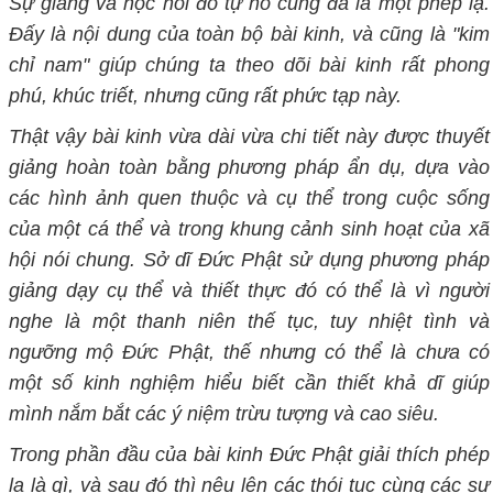
Sự giảng và học hỏi đó tự nó cũng đã là một phép lạ.
Đấy là nội dung của toàn bộ bài kinh, và cũng là "kim
chỉ nam" giúp chúng ta theo dõi bài kinh rất phong
phú, khúc triết, nhưng cũng rất phức tạp này.
Thật vậy bài kinh vừa dài vừa chi tiết này được thuyết
giảng hoàn toàn bằng phương pháp ẩn dụ, dựa vào
các hình ảnh quen thuộc và cụ thể trong cuộc sống
của một cá thể và trong khung cảnh sinh hoạt của xã
hội nói chung. Sở dĩ Đức Phật sử dụng phương pháp
giảng dạy cụ thể và thiết thực đó có thể là vì người
nghe là một thanh niên thế tục, tuy nhiệt tình và
ngưỡng mộ Đức Phật, thế nhưng có thể là chưa có
một số kinh nghiệm hiểu biết
cần thiết khả dĩ giúp
mình nắm bắt các ý niệm trừu tượng và cao siêu.
Trong phần đầu của bài kinh Đức Phật giải thích phép
lạ là gì, và sau đó thì nêu lên các thói tục cùng các sự