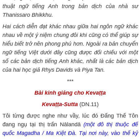
thuật ngữ tiếng Anh trong bản dịch của nhà sư
Thanissaro Bhikkhu.
Hai cách diễn đạt khác nhau giữa hai ngôn ngữ khác
nhau về một ý niệm chung đôi khi cũng có thể giúp sự
hiểu biết trở nên phong phú hơn. Ngoài ra bản chuyển
ngữ tiếng Việt dưới đây cũng được đối chiếu với một
số các bản dịch tiếng Anh khác, nhất là các bản dịch
của hai học giả Rhys Davids và Piya Tan.
***
Bài kinh giảng cho Kevaṭṭa
Kevaṭṭa-Sutta
(DN.11)
Tôi từng được nghe như vầy, lúc đó Đấng Thế Tôn
đang ngụ tại thị trấn Nālandā
(một đô thị thuộc đế
quốc Magadha / Ma Kiệt Đà. Tại nơi này, vào thế kỷ