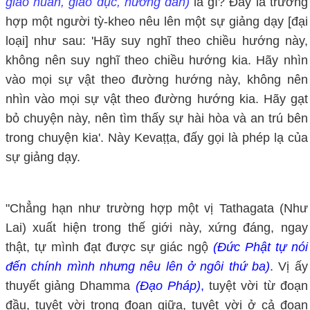
giáo huấn, giáo dục, hướng dẫn)
là gì? Đấy là trường
hợp một người tỳ-kheo nêu lên một sự giảng dạy [đại
loại] như sau: 'Hãy suy nghĩ theo chiều hướng này,
không nên suy nghĩ theo chiều hướng kia. Hãy nhìn
vào mọi sự vật theo đường hướng này, không nên
nhìn vào mọi sự vật theo đường hướng kia. Hãy gạt
bỏ chuyện này, nên tìm thấy sự hài hòa và an trú bên
trong chuyện kia'. Này Kevaṭṭa, đấy gọi là phép lạ của
sự giảng dạy.
"Chẳng hạn như trường hợp một vị Tathagata (Như
Lai) xuất hiện trong thế giới này, xứng đáng, ngay
thật, tự mình đạt được sự giác ngộ
(Đức Phật tự nói
đến chính mình nhưng nêu lên ở ngôi thứ ba)
. Vị ấy
thuyết giảng Dhamma
(Đạo Pháp)
,
tuyệt vời từ đoạn
đầu, tuyệt vời trong đoạn giữa, tuyệt vời ở cả đoạn