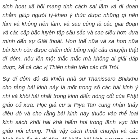
sinh hoạt xã hội mang tính cách sai lầm và dị đoan
nhằm giúp người tỳ-kheo ý thức được những gì nên
làm và không nên làm, và sau cùng là các giai đoạn
và các cấp bậc luyện tập sâu sắc và cao siêu hơn đưa
mình đến sự Giải thoát. Hơn thế nữa và xa hơn nữa
bài kinh còn được chấm dứt bằng một câu chuyện thật
dí d
ỏm, nêu lên một thắc mắc mà không ai giải đáp
được, kể cả các vị Thiên nhân trên các cõi Trời.
Sự dí
dỏm đó đã khiến nhà sư Thanissaro Bhikkhu
cho rằng bài kinh này là một trong số các bài kinh ý
nhị và khôi hài nhất trong kinh điển nòng cốt của Phật
giáo cổ xưa. Học giả cư sĩ Piya Tan cũng nhận thấy
điều đó và cho rằng bài kinh này thuộc vào thể loại
kinh sách khôi hài khá hiếm hoi trong lãnh vực tôn
giáo nói chung. Thật vậy cách thuật chuyện và các