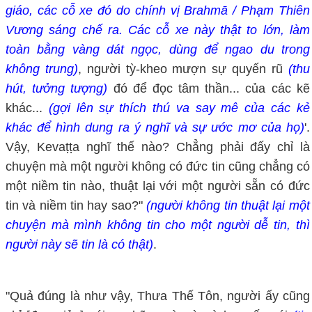
giáo, các cỗ xe đó do chính vị Brahmā / Phạm Thiên
Vương sáng chế ra. Các cỗ xe này thật to lớn, làm
toàn bằng vàng dát ngọc, dùng để ngao du trong
không trung)
, người tỳ-kheo mượn sự quyến rũ
(thu
hút, tưởng tượng)
đó để đọc tâm thần... của các kẽ
khác...
(gợi lên sự thích thú va say mê của các
kẻ
khác để hình dung ra ý nghĩ và sự ước mơ của họ)
'.
Vậy, Kevaṭṭa nghĩ thế nào? Chẳng phải đấy chỉ là
chuyện mà một người không có đức tin cũng chẳng có
một niềm tin nào, thuật lại với một người sẵn có đức
tin và niềm tin hay sao?"
(người không tin thuật lại một
chuyện mà mình không tin cho một người dễ tin, thì
người này sẽ tin là có thật)
.
"Quả đúng là như vậy, Thưa Thế Tôn, người ấy cũng