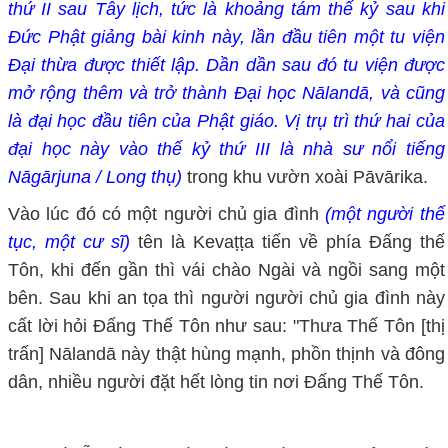
thứ II sau Tây lịch, tức là khoảng tám thế kỷ sau khi
Đức Phật giảng bài kinh này, lần đầu tiên một tu viện
Đại thừa được thiết lập. Dần dần sau đó tu viện được
mở rộng thêm và trở thành Đại học Nālandā, và cũng
là đại học đầu tiên của Phật giáo. Vị trụ trì thứ hai của
đại học này vào thế kỷ thứ III là nhà sư nổi tiếng
Nāgārjuna / Long thụ)
trong khu vườn xoài Pāvārika.
Vào lúc đó có một người chủ gia đình
(một người thế
tục, một cư sĩ)
tên là Kevaṭṭa tiến về phía Đấng thế
Tôn, khi đến gần thì vái chào Ngài và ngồi sang một
bên. Sau khi an tọa thì người người chủ gia đình này
cất lời hỏi Đấng Thế Tôn như sau: "Thưa Thế Tôn [thị
trấn] Nālandā này thật hùng mạnh, phồn thịnh và đông
dân, nhiều người đặt hết lòng tin nơi Đấng Thế Tôn.