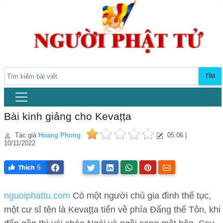
TÌM
Bài kinh giảng cho Kevaṭṭa
Tác giả
Hoang Phong
05:06 |
10/11/2022
5
nguoiphattu.com
Có một người chủ gia đình thế tục,
một cư sĩ tên là Kevaṭṭa tiến về phía Đấng thế Tôn, khi