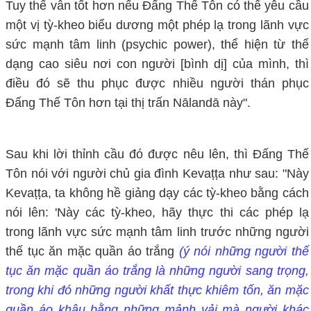
Tuy thế vẫn tốt hơn nếu Đấng Thế Tôn có thể yêu cầu
một vị tỳ-kheo biểu dương một phép lạ trong lãnh vực
sức mạnh tâm linh (psychic power), thể hiện từ thể
dạng cao siêu nơi con người [bình dị] của mình, thì
điều đó sẽ thu phục được nhiều người thán phục
Đấng Thế Tôn hơn tại thị trấn Nālandā này".
Sau khi lời thỉnh cầu đó được nêu lên, thì Đấng Thế
Tôn nói với người chủ gia đình Kevaṭṭa như sau: "Này
Kevaṭṭa, ta không hề giảng dạy các tỳ-kheo bằng cách
nói lên: 'Này các tỳ-kheo, hãy thực thi các phép lạ
trong lãnh vực sức mạnh tâm linh trước những người
thế tục ăn mặc quần áo trắng
(ý nói những người thế
tục ăn mặc quần áo trắng là những người sang trọng,
trong khi đó những người khất thực khiêm tốn, ăn mặc
quần áo khâu bằng những mảnh vải mà người khác