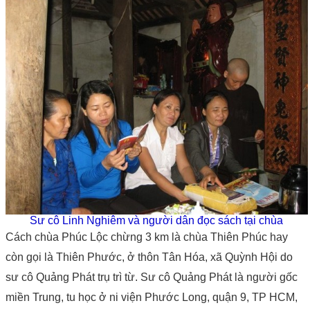
Sư cô Linh Nghiêm và người dân đọc sách tại chùa
Cách chùa Phúc Lộc chừng 3 km là chùa Thiên Phúc hay
còn gọi là Thiên Phước, ở thôn Tân Hóa, xã Quỳnh Hội do
sư cô Quảng Phát trụ trì từ. Sư cô Quảng Phát là người gốc
miền Trung, tu học ở ni viện Phước Long, quận 9, TP HCM,