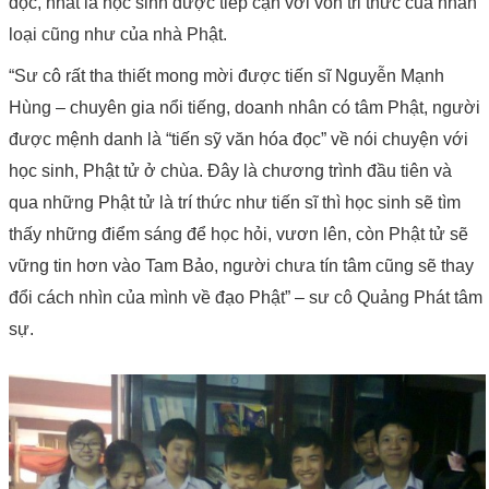
đọc, nhất là học sinh được tiếp cận với vốn tri thức của nhân
loại cũng như của nhà Phật.
“Sư cô rất tha thiết mong mời được tiến sĩ Nguyễn Mạnh
Hùng – chuyên gia nổi tiếng, doanh nhân có tâm Phật, người
được mệnh danh là “tiến sỹ văn hóa đọc” về nói chuyện với
học sinh, Phật tử ở chùa. Đây là chương trình đầu tiên và
qua những Phật tử là trí thức như tiến sĩ thì học sinh sẽ tìm
thấy những điểm sáng để học hỏi, vươn lên, còn Phật tử sẽ
vững tin hơn vào Tam Bảo, người chưa tín tâm cũng sẽ thay
đổi cách nhìn của mình về đạo Phật” – sư cô Quảng Phát tâm
sự.