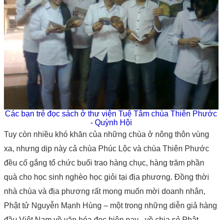
Các bạn trẻ đọc sách ở thư viện Tuệ Tâm chùa Thiên Phước
- Quỳnh Hội
Tuy còn nhiều khó khăn của những chùa ở nông thôn vùng
xa, nhưng dịp này cả chùa Phúc Lộc và chùa Thiên Phước
đều cố gắng tổ chức buổi trao hàng chục, hàng trăm phần
quà cho học sinh nghèo học giỏi tại địa phương. Đồng thời
nhà chùa và địa phương rất mong muốn mời doanh nhân,
Phật tử Nguyễn Mạnh Hùng – một trong những diễn giả hàng
đầu Việt Nam về văn hóa đọc hiện nay - về chia sẻ Phật