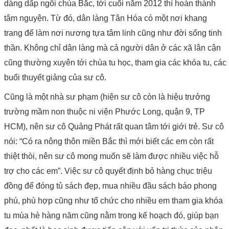
dáng dấp ngôi chùa Bắc, tới cuối năm 2012 thì hoàn thành
tâm nguyện. Từ đó, dân làng Tân Hóa có một nơi khang
trang để làm nơi nương tựa tâm linh cũng như đời sống tinh
thần. Không chỉ dân làng mà cả người dân ở các xã lân cận
cũng thường xuyên tới chùa tu học, tham gia các khóa tu, các
buổi thuyết giảng của sư cô.
Cũng là một nhà sư phạm (hiện sư cô còn là hiệu trưởng
trường mầm non thuộc ni viện Phước Long, quận 9, TP
HCM), nên sư cô Quảng Phát rất quan tâm tới giới trẻ. Sư cô
nói: “Có ra nông thôn miền Bắc thì mới biết các em còn rất
thiệt thòi, nên sư cô mong muốn sẽ làm được nhiều việc hỗ
trợ cho các em”. Việc sư cô quyết định bỏ hàng chục triệu
đồng để đóng tủ sách đẹp, mua nhiều đầu sách báo phong
phú, phù hợp cũng như tổ chức cho nhiều em tham gia khóa
tu mùa hè hàng năm cũng nằm trong kế hoạch đó, giúp bạn