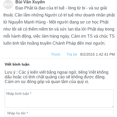
Bùi Văn Xuyên
BÙI
Đạo Phật là đạo của trí tuệ - lòng từ bi - và sự giải
VĂ
thoát. Cần lắm những Người có trí tuệ như doanh nhân phật
tử Nguyễn Mạnh Hùng - Một người đang sơ cơ học Phật
N
như tôi sẽ có thêm niềm tin và sức lan tỏa lời Phật dạy trong
XU
mỗi hành động, việc làm hàng ngày. Cảm ơn TS và chúc TS
YÊ
luôn tinh tấn hoằng truyền Chánh Pháp đến mọi người.
N
Thích
Trả lời
8/2/2015 1:42:41 PM
Viết bình luận
Lưu ý : Các ý kiến viết bằng ngoại ngữ, tiếng Việt không
dấu hoặc có tính chất quảng cáo sẽ không được đăng.
Cám ơn sự đóng góp và quan tâm của quý vị.