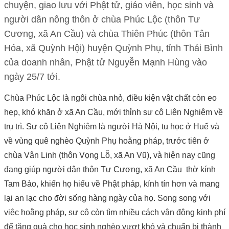
chuyện, giao lưu với Phật tử, giáo viên, học sinh và
người dân nông thôn ở chùa Phúc Lộc (thôn Tư
Cương, xã An Cầu) và chùa Thiên Phúc (thôn Tân
Hóa, xã Quỳnh Hội) huyện Quỳnh Phụ, tỉnh Thái Bình
của doanh nhân, Phật tử Nguyễn Mạnh Hùng vào
ngày 25/7 tới.
Chùa Phúc Lộc là ngôi chùa nhỏ, điều kiện vật chất còn eo
hẹp, khó khăn ở xã An Cầu, mới thỉnh sư cô Liên Nghiêm về
trụ trì. Sư cô Liên Nghiêm là người Hà Nội, tu học ở Huế và
về vùng quê nghèo Quỳnh Phụ hoằng pháp, trước tiên ở
chùa Vân Linh (thôn Vọng Lỗ, xã An Vũ), và hiện nay cũng
đang giúp người dân thôn Tư Cương, xã An Cầu thờ kính
Tam Bảo, khiến họ hiểu về Phật pháp, kính tín hơn và mang
lại an lạc cho đời sống hàng ngày của họ. Song song với
việc hoằng pháp, sư cô còn tìm nhiều cách vận động kinh phí
để tặng quà cho học sinh nghèo vượt khó và chuẩn bị thành