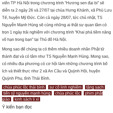
viên TP Hà Nội trong chương trình “Hương sen đại bi” sẽ
diễn ra 2 ngày 26 và 27/07 tại chùa Hưng Khánh, xã Phù Lưu
Tế, huyện Mỹ Đức. Còn cả ngày 28/07, tức chủ nhật, TS
Nguyễn Mạnh Hùng sẽ cùng những ai thật sự quan tâm có
trọn 1 ngày trải nghiệm với chương trình “Khai phá tiềm năng
vô hạn trong bạn” tại Thủ đô Hà Nội.
Mong sao để chúng ta có thêm nhiều doanh nhân Phật tử
thành đạt và có tâm như TS Nguyễn Mạnh Hùng. Mong sao,
có nhiều địa phương có cơ hội làm những chương trình bổ
ích và thiết thực như 2 xã An Cầu và Quỳnh Hội, huyện
Quỳnh Phụ, tỉnh Thái Bình.
chùa phúc lộc thái bình
sư cô linh nghiêm
tặng sach
tiến sỹ nguyễn mạnh hùng
chùa phúc lộc
phim phật
giáo
kinh sách li xì
Ý kiến bạn đọc