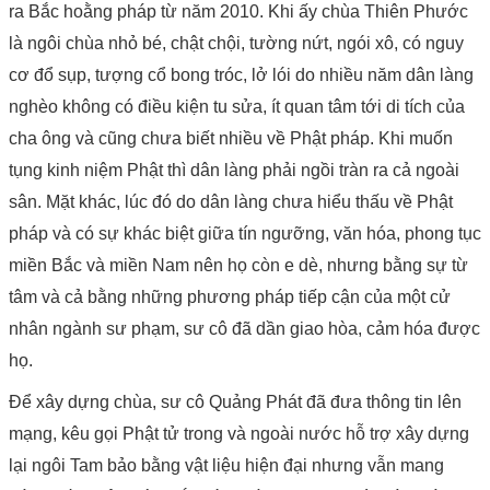
ra Bắc hoằng pháp từ năm 2010. Khi ấy chùa Thiên Phước
là ngôi chùa nhỏ bé, chật chội, tường nứt, ngói xô, có nguy
cơ đổ sụp, tượng cổ bong tróc, lở lói do nhiều năm dân làng
nghèo không có điều kiện tu sửa, ít quan tâm tới di tích của
cha ông và cũng chưa biết nhiều về Phật pháp. Khi muốn
tụng kinh niệm Phật thì dân làng phải ngồi tràn ra cả ngoài
sân. Mặt khác, lúc đó do dân làng chưa hiểu thấu về Phật
pháp và có sự khác biệt giữa tín ngưỡng, văn hóa, phong tục
miền Bắc và miền Nam nên họ còn e dè, nhưng bằng sự từ
tâm và cả bằng những phương pháp tiếp cận của một cử
nhân ngành sư phạm, sư cô đã dần giao hòa, cảm hóa được
họ.
nguoiphattu.com
Để xây dựng chùa, sư cô Quảng Phát đã đưa thông tin lên
mạng, kêu gọi Phật tử trong và ngoài nước hỗ trợ xây dựng
lại ngôi Tam bảo bằng vật liệu hiện đại nhưng vẫn mang