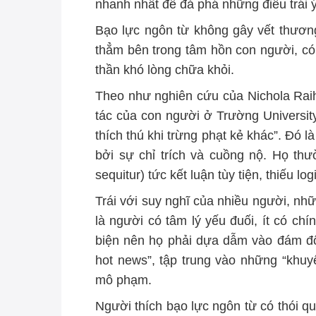
nhanh nhất để đả phá những điều trái ý
Bạo lực ngôn từ không gây vết thươn
thẳm bên trong tâm hồn con người, có 
thần khó lòng chữa khỏi.
Theo như nghiên cứu của
Nichola Rai
tác của con người ở Trường Universit
thích thú khi trừng phạt kẻ khác”. Đó l
bởi sự chỉ trích và cuồng nộ. Họ thư
sequitur
)
tức
kết luận
tùy tiện, thiếu log
Trái với suy nghĩ của nhiều người, nh
là người có tâm lý yếu đuối, ít có ch
biện nên họ phải dựa dẫm vào đám đô
hot news”, tập trung vào những “khuy
mô phạm.
Người thích bạo lực ngôn từ có thói qu