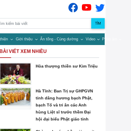
TÌM
thiện
Giới thiệu
Ấn tống - Cúng dường
Video
Pháp âm
BÀI VIẾT XEM NHIỀU
Hòa thượng thiền sư Kim Triệu
Hà Tĩnh: Ban Trị sự GHPGVN
tỉnh dâng hương bạch Phật,
bạch Tổ và tri ân các Anh
hùng Liệt sĩ trước thềm Đại
hội đại biểu Phật giáo tỉnh