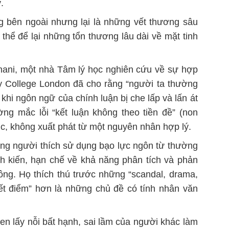
.
g bên ngoài nhưng lại là những vết thương sâu
thể để lại những tổn thương lâu dài về mặt tinh
hani, một nhà
T
âm lý học nghiên cứu về sự hợp
y College London
đã cho rằng “người ta thường
à khi ngôn ngữ của chính luận bị che lấp và lấn át
ờng mắc lỗi “kết luận không theo tiền đề” (
non
ic,
không xuất phát
từ một nguyên nhân
hợp lý
.
ững người thích sử dụng bạo lực ngôn từ thường
ính kiến, hạn chế về khả năng phân tích và phản
ng. Họ thích thú trước những “scandal, drama,
ết điểm” hơn là những chủ đề có tính nhân văn
en lấy nỗi bất hạnh, sai lầm của người khác làm