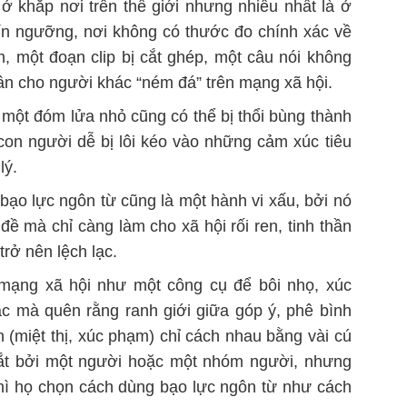
ở khắp nơi trên thế giới
nhưng nhiều nhất là
ở
tín ngưỡng
, nơi không có thước đo chính xác về
, một đoạn clip bị cắt ghép, một câu nói không
hân cho người khác “ném đá” trên mạng xã hội.
một đóm lửa nhỏ cũng có thể bị thổi bùng thành
 con người dễ bị
lôi kéo vào
những cảm xúc tiêu
lý.
ì bạo lực ngôn từ cũng là một hành
vi
xấu, bởi nó
ề mà chỉ càng làm cho xã hội rối ren, tinh thần
rở nên lệch lạc.
mạng xã hội như một công cụ để bôi nhọ, xúc
ác mà quên rằng ranh giới giữa góp ý,
phê bình
 (miệt thị
, xúc phạm
)
chỉ cách nhau bằng vài cú
dắt bởi một người hoặc một nhóm người, nhưng
 thì họ chọn cách dùng bạo lực ngôn từ như cách