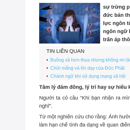
sự trừng p
đức bản t
lực ngôn t
ngôn ngữ l
trấn áp thô
TIN LIÊN QUAN
Buông xả hơn thua nhưng không im l
Chửi mắng và lời dạy của Đức Phật
Chánh ngữ khi sử dụng mạng xã hội
Tâm lý đám đông, lý trí hay sự hiếu 
Người ta có câu “Khi bạn nhận ra mì
nghĩ”.
Từ một
nghiên cứu
cho
rằng
: Ả
nh hưởn
làm
hạn chế tính đa dạng về quan điể