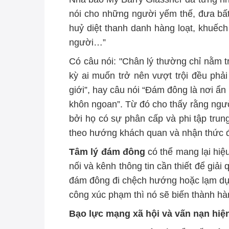
nói cho những người yếm thế, đưa bất 
huỷ diệt thanh danh hàng loạt, khuếch
người…”
Có câu nói: "Chân lý thường chỉ nằm tr
kỳ ai muốn trở nên vượt trội đều phải 
giới
”,
hay câu nói “Đám đông là nơi ẩn
khôn ngoan”. Từ đó cho thấy rằng người
bởi họ có sự phân cấp và phi tập trung
theo
hướng
khách quan và nhận thức đ
Tâm lý đám đông
có thể mang lại hiệu 
nối và
kênh thông tin cần thiết
để giải 
đám đông đi chệch hướng hoặc lạm dụn
công xúc phạm thì nó sẽ biến thành hàn
Bạo lực mạng xã hội
và vấn nạn hiệ