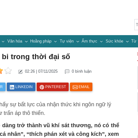
n
Văn hóa
Hoằng pháp
Tự viện
Ẩm thực
Sức khỏe
Từ 
bi trong thời đại số
02:26 | 07/11/2025
0 bình luận
ER
LINKEDIN
PINTEREST
EMAIL
hấy sự bất lực của nhận thức khi ngôn ngữ lý
 trấn áp thô thiển.
 dàng trở thành
vũ khí sát thương, nó có thể
 cá nhân”, “thích phán xét và công kích”, xem