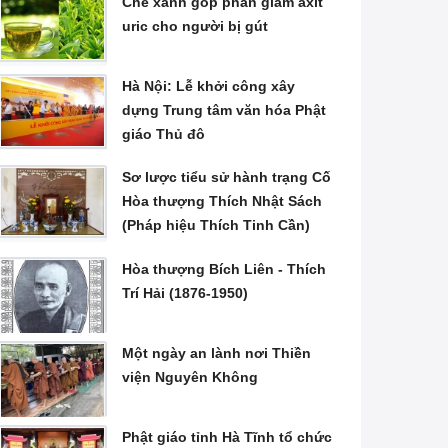
Chè xanh góp phần giảm axit
uric cho người bị gút
Hà Nội: Lễ khởi công xây
dựng Trung tâm văn hóa Phật
giáo Thủ đô
Sơ lược tiểu sử hành trạng Cố
Hòa thượng Thích Nhật Sách
(Pháp hiệu Thích Tinh Cần)
Hòa thượng Bích Liên - Thích
Trí Hải (1876-1950)
Một ngày an lành nơi Thiền
viện Nguyên Không
Phật giáo tỉnh Hà Tĩnh tổ chức