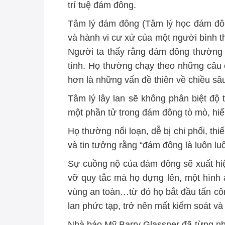
trí tuệ đám đông.
Tâm lý đám đông (Tâm lý học đám đô
và hành vi cư xử của một người bình 
Người ta thấy rằng đám đông thường m
tính. Họ thường chạy theo những câu 
hơn là những vấn đề thiên về chiều sâ
Tâm lý lây lan sẽ không phân biệt độ t
một phần tử trong đám đông tò mò, hiếu
Họ thường nổi loạn, dễ bị chi phối, thi
và tin tưởng rằng “đám đông là luôn lu
Sự cuồng nộ của đám đông sẽ xuất hiệ
vỡ quy tắc mà họ dựng lên, một hình ả
vùng an toàn…từ đó họ bắt đầu tấn công
lan phức tạp, trở nên mất kiểm soát v
Nhà báo Mỹ Barry Glassner đã từng nhận