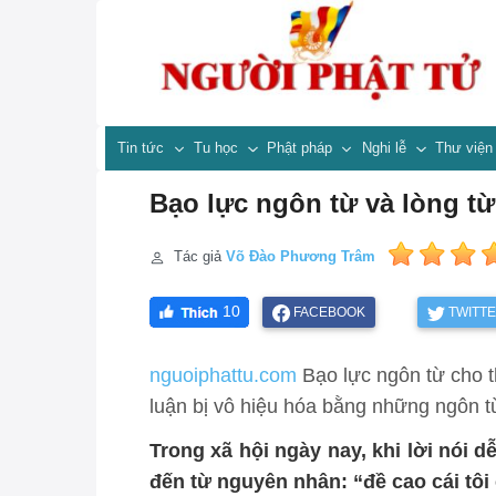
Tin tức
Tu học
Phật pháp
Nghi lễ
Thư việ
Bạo lực ngôn từ và lòng từ 
Tác giả
Võ Đào Phương Trâm
10
FACEBOOK
TWITT
nguoiphattu.com
Bạo lực ngôn từ cho t
luận bị vô hiệu hóa bằng những ngôn từ
Trong xã hội ngày nay, khi lời nói
dễ
đến
từ nguyên nhân
:
“đề cao cái tôi