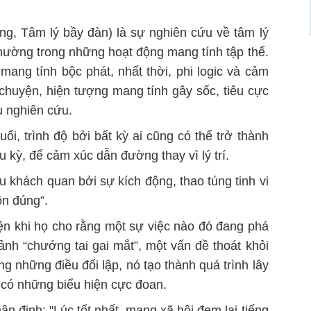
ng, Tâm lý bầy đàn)
là sự
nghiên cứu về tâm lý
thường trong những hoạt động mang tính tập thể
.
ang tính bộc phát, nhất thời, phi logic và cảm
chuyện, hiện tượng mang tính gây sốc, tiêu cực
u nghiên cứu.
uổi, trình độ bởi bất kỳ ai cũng có thể trở thành
 kỳ, để cảm xúc dẫn đường thay vì lý trí.
ếu khách quan bởi sự kích động, thao túng tinh vi
ôn đúng”.
n khi họ cho rằng một sự việc nào đó đang phá
nh “chướng tai gai mắt”, một vấn đề thoát khỏi
 những điều đối lập, nó tạo thành quá trình lây
à có những biểu hiện cực đoan.
 định: "Lúc tốt nhất, mạng xã hội đem lại tiếng