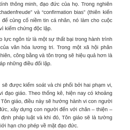
 tính thông minh, đạo đức của họ. Trong nghiên
chadenfreude
” và “
confirmation bias
” (thiên kiến
u để củng cố niềm tin cá nhân, nó làm cho cuộc
vì kiểm chứng độc lập.
 lực ngôn từ là một sự thất bại trong hành trình
 của văn hóa lương tri. Trong một xã hội phân
hiên, công bằng và tôn trọng sẽ hiệu quả hơn là
 áp những điều đối lập.
 sẽ được kiểm soát và chi phối bởi hai phạm vi,
vi đạo giáo. Theo thống kê, hiện nay có khoảng
Tôn giáo, điều này sẽ hướng hành vi con người
đức, xây dựng con người đến với chân – thiện –
ịnh pháp luật và khi đó, Tôn giáo sẽ là tường
iới hạn cho phép về mặt đạo đức.