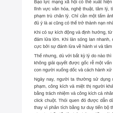
Bạo lực mạng xã hội có thể xuất hiện 
lĩnh vực văn hóa, nghệ thuật, tâm lý, 
phạm trù chân lý
.
Chỉ cần một tấm ảnh
đủ ý là ai cũng có thể trở thành nạn n
Khi có sự kích động
và
định hướng, từ 
đám l
ửa
lớn
. Khi làn sóng lan nhanh,
cực
bởi sự đánh lừa về hành vi và tâm 
Thế nhưng
,
dù với bất kỳ lý do nào th
không giải quyết được gốc rễ một vấn đ
con người xuống dốc và cách hành xử t
Ngày nay, người ta thường sử dụng 
phạm, công kích và miệt thị người kh
bằng trách nhiệm
và công kích cá nhân
click chuột. Thói quen đó được dẫn 
thay vì phân tích bằng tư duy tiến bộ