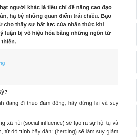
hạt người khác là tiêu chí để nâng cao đạo
hân, hạ bệ những
quan điểm
trái chiều. Bạo
ừ cho thấy sự bất lực của nhận thức kh
i
ý luận bị vô hiệu hóa bằng những ngôn từ
 thiển
.
ặng
kỳ?
nh đang đi theo đám đông, hãy dừng lại và suy
g xã hội (social influence) sẽ tạo ra sự hội tụ
và
m,
từ đó “tính bầy đàn” (herding) sẽ làm suy giảm