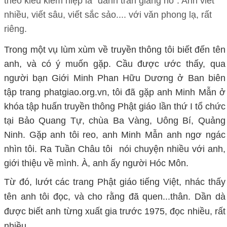
theo kiểu kiếm hiệp là "danh trấn giang hồ". Anh viết
nhiều, viết sâu, viết sắc sảo.... với văn phong lạ, rất
riêng.
Trong một vụ lùm xùm về truyền thông tôi biết đến tên
anh, và có ý muốn gặp. Cầu được ước thấy, qua
người bạn Giới Minh Phan Hữu Dương ở Ban biên
tập trang phatgiao.org.vn, tôi đã gặp anh Minh Mẫn ở
khóa tập huấn truyền thông Phật giáo lần thứ I tổ chức
tại Bảo Quang Tự, chùa Ba Vàng, Uông Bí, Quảng
Ninh. Gặp anh tôi reo, anh Minh Mẫn anh ngơ ngác
nhìn tôi. Ra Tuần Châu tôi nói chuyện nhiều với anh,
giới thiệu về mình. À, anh ấy người Hóc Môn.
Từ đó, lướt các trang Phật giáo tiếng Việt, nhác thấy
tên anh tôi đọc, và cho rằng đã quen...thân. Dần dà
được biết anh từng xuất gia trước 1975, đọc nhiều, rất
nhiều.