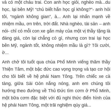
và có một cháu trai. Con anh học giỏi, nghèo mà...du
học, lại bên Mỹ! “chú biết hắn học gì không?”- anh hỏi
tôi, “ngành không gian”, à... Anh lại nhấn mạnh về
nhiệm mầu, ơn trên, trời đất. Nhà nghèo, tài sản – anh
nói- chỉ có mỗi con xe gắn máy của một vị thầy tặng là
đáng giá, còn lại chẳng có gì, nhưng con trai lại học
bên Mỹ, ngành tốt, không nhiệm mầu là gì? Tôi cười,
ờ...
Anh chở tôi tuốt qua chùa Phổ Minh viếng thăm thầy
Thiện Tâm, một bậc đức cao vọng trọng và tạo cơ hội
cho tôi biết về hệ phái Nam Tông. Trên chiếc xe cà
tàng, giữa Sài Gòn nắng nóng, anh em chúng tôi
hướng theo đường về Thủ Đức tìm cơm ở Phổ Minh,
một bữa cơm đặc biệt với đủ nghi thức điển hình của
hệ phái Nam Tông, một trãi nghiệm qúy giá...