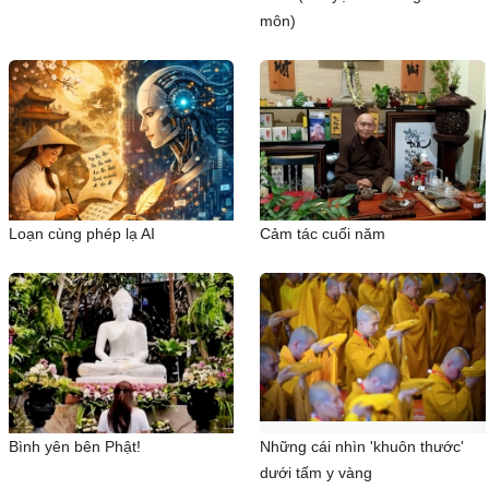
môn)
Loạn cùng phép lạ AI
Cảm tác cuối năm
Bình yên bên Phật!
Những cái nhìn 'khuôn thước'
dưới tấm y vàng