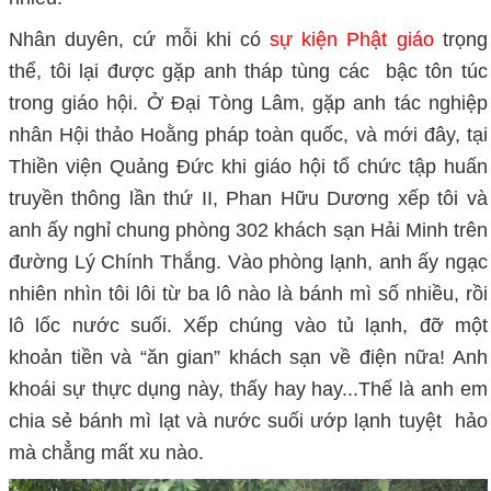
Nhân duyên, cứ mỗi khi có
sự kiện Phật giáo
trọng
thể, tôi lại được gặp anh tháp tùng các bậc tôn túc
trong giáo hội. Ở Đại Tòng Lâm, gặp anh tác nghiệp
nhân Hội thảo Hoằng pháp toàn quốc, và mới đây, tại
Thiền viện Quảng Đức khi giáo hội tổ chức tập huấn
truyền thông lần thứ II,
Phan Hữu Dương xếp tôi và
anh ấy nghỉ chung phòng 302 khách sạn Hải Minh trên
đường Lý Chính Thắng. Vào phòng lạnh, anh ấy ngạc
nhiên nhìn tôi lôi từ ba lô nào là bánh mì số nhiều, rồi
lô lốc nước suối. Xếp chúng vào tủ lạnh, đỡ một
khoản tiền và “ăn gian” khách sạn về điện nữa! Anh
khoái sự thực dụng này, thấy hay hay...Thế là anh em
chia sẻ bánh mì lạt và nước suối ướp lạnh tuyệt hảo
mà chẳng mất xu nào.