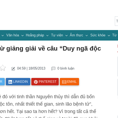
n
Văn hóa
Hoằng pháp
Tự viện
Ẩm thực
Sức khỏe
Từ 
 giảng giải về câu “Duy ngã độc
04:59 | 18/05/2013
0 bình luận
ER
LINKEDIN
PINTEREST
EMAIL
 đó với tinh thần Nguyên thủy thì dẫn đủ bốn
 tôn, nhất thiết thế gian, sinh lão bệnh tử”,
 hơn hết. Tại sao ta hơn hết? Vì trong tất cả thế