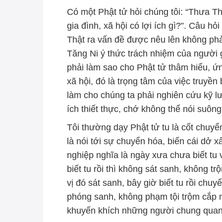
Có một Phật tử hỏi chúng tôi: “Thưa Thầ
gia đình, xã hội có lợi ích gì?”. Câu hỏ
Thật ra vấn đề được nêu lên không phả
Tăng Ni ý thức trách nhiệm của người g
phải làm sao cho Phật tử thâm hiểu, ứn
xã hội, đó là trọng tâm của việc truy
làm cho chúng ta phải nghiên cứu kỹ lư
ích thiết thực, chớ không thể nói suôn
Tôi thường dạy Phật tử tu là cốt chuyển
là nói tới sự chuyển hóa, biến cái dở xấ
nghiệp nghĩa là ngày xưa chưa biết tu v
biết tu rồi thì không sát sanh, không t
vị đó sát sanh, bây giờ biết tu rồi ch
phóng sanh, không phạm tội trộm cắp 
khuyến khích những người chung quanh