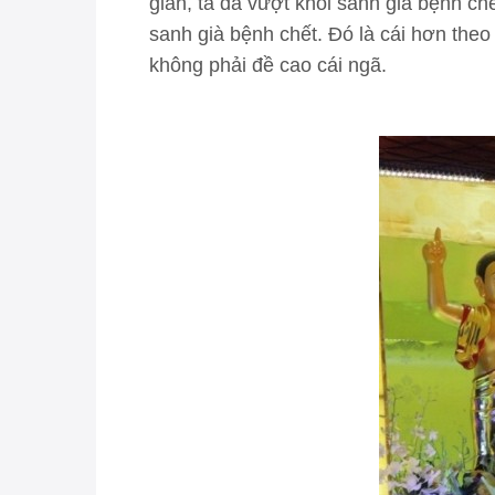
gian, ta đã vượt khỏi sanh già bệnh chế
sanh già bệnh chết. Đó là cái hơn theo
không phải đề cao cái ngã.