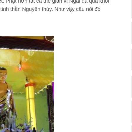
t. Phật hơn tất cả thế gian vì Ngài đã qua khỏi
 tinh thần Nguyên thủy. Như vậy câu nói đó