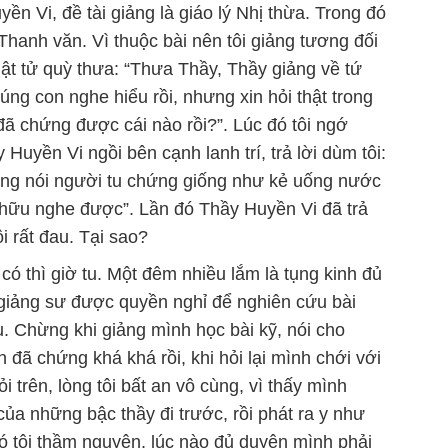
yền Vi, đề tài giảng là giáo lý Nhị thừa. Trong đó
ả Thanh văn. Vì thuộc bài nên tôi giảng tương đối
ật tử quỳ thưa: “Thưa Thầy, Thầy giảng về tứ
úng con nghe hiểu rồi, nhưng xin hỏi thật trong
 đã chứng được cái nào rồi?”. Lúc đó tôi ngớ
Huyền Vi ngồi bên cạnh lanh trí, trả lời dùm tôi:
ường nói người tu chứng giống như kẻ uống nước
o hữu nghe được”. Lần đó Thầy Huyền Vi đã trả
ôi rất đau. Tại sao?
ó thì giờ tu. Một đêm nhiều lắm là tụng kinh đủ
àm giảng sư được quyền nghỉ để nghiên cứu bài
âu. Chừng khi giảng mình học bài kỹ, nói cho
 đã chứng khá khá rồi, khi hỏi lại mình chới với
 trên, lòng tôi bất an vô cùng, vì thấy mình
của những bậc thầy đi trước, rồi phát ra y như
đó tôi thầm nguyện, lúc nào đủ duyên mình phải