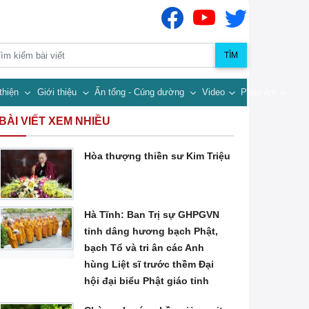
TÌM
thiện
Giới thiệu
Ấn tống - Cúng dường
Video
Pháp âm
BÀI VIẾT XEM NHIỀU
Hòa thượng thiền sư Kim Triệu
Hà Tĩnh: Ban Trị sự GHPGVN
tỉnh dâng hương bạch Phật,
bạch Tổ và tri ân các Anh
hùng Liệt sĩ trước thềm Đại
hội đại biểu Phật giáo tỉnh