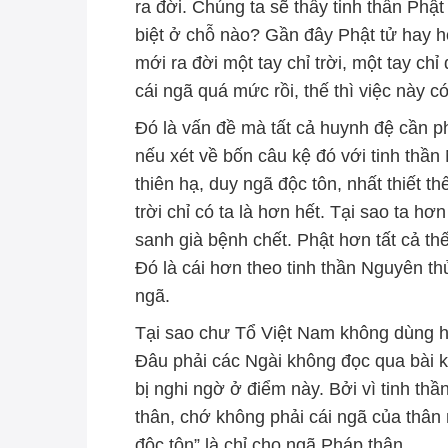
ra đời. Chúng ta sẽ thấy tinh thần Phật
biệt ở chỗ nào? Gần đây Phật tử hay hỏ
mới ra đời một tay chỉ trời, một tay ch
cái ngã quá mức rồi, thế thì việc này c
Đó là vấn đề mà tất cả huynh đệ cần ph
nếu xét về bốn câu kệ đó với tinh thần
thiên hạ, duy ngã độc tôn, nhất thiết thế
trời chỉ có ta là hơn hết. Tại sao ta hơn
sanh già bệnh chết. Phật hơn tất cả th
Đó là cái hơn theo tinh thần Nguyên th
ngã.
Tại sao chư Tổ Việt Nam không dùng hết
Đâu phải các Ngài không đọc qua bài k
bị nghi ngờ ở điểm này. Bởi vì tinh thầ
thân, chớ không phải cái ngã của thân 
độc tôn” là chỉ cho ngã Pháp thân.