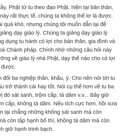
y, Phật tử tu theo đạo Phật, hiện tại bản thân,
i này rất thực tế, chúng ta không thể lơ là được.
i quá khó, nhưng chúng tôi muốn dẫn lại để
iảng dạy giáo lý. Chúng ta giảng dạy giáo lý
g dụng tu hành có lợi cho bản thân, gia đình và
ền bá Chánh pháp. Chính nhờ những câu hỏi này
ỡng về giáo lý nhà Phật, dạy thế nào cho có lợi
g được.
 đổi ba nghiệp thân, khẩu, ý. Cho nên nói tới tu
u trở thành cái hay tốt. Nói cụ thể hơn về tu ba
ị đó sát sanh, trộm cắp, tà dâm v.v... Bây giờ
rộm cắp, không tà dâm. Nếu tích cực hơn, hồi xưa
uyển lại chẳng những không sát sanh mà còn
mà còn tập hạnh bố thí, không tà dâm mà còn
 giữ hạnh trinh bạch.