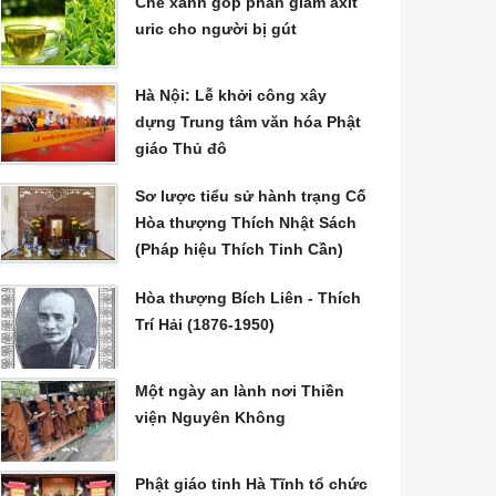
Chè xanh góp phần giảm axit
uric cho người bị gút
Hà Nội: Lễ khởi công xây
dựng Trung tâm văn hóa Phật
giáo Thủ đô
Sơ lược tiểu sử hành trạng Cố
Hòa thượng Thích Nhật Sách
(Pháp hiệu Thích Tinh Cần)
Hòa thượng Bích Liên - Thích
Trí Hải (1876-1950)
Một ngày an lành nơi Thiền
viện Nguyên Không
Phật giáo tỉnh Hà Tĩnh tổ chức