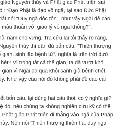
 giáo Nguyên thủy và Phật giáo Phát triển sai
i: “Đạo Phật là đạo vô ngã, tại sao Đức Phật
ỉ đất nói “Duy ngã độc tôn”, như vậy Ngài đề cao
ó mâu thuẫn với giáo lý vô ngã không?”.
ải nắm cho vững. Tra cứu lại tôi thấy rõ ràng,
 Nguyên thủy thì dẫn đủ bốn câu: “Thiên thượng
 gian, sinh lão bệnh tử”, nghĩa là trên trời dưới
 hết? Vì trong tất cả thế gian, ta đã vượt khỏi
ế gian vì Ngài đã qua khỏi sanh già bệnh chết.
ủy. Như vậy câu nói đó không phải đề cao cái
 bốn câu, lại dùng hai câu thôi, có ý nghĩa gì?
ệ đó, nếu chúng ta không nghiên cứu kỹ có thể
n Phật giáo Phát triển đi thẳng vào ngã của Pháp
này. Nên nói “Thiên thượng thiên hạ, duy ngã