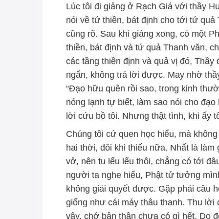
Lúc tôi đi giảng ở Rạch Giá với thầy Hu
nói về tứ thiền, bát định cho tới tứ qu
cũng rõ. Sau khi giảng xong, có một Ph
thiền, bát định và tứ quả Thanh văn, ch
các tầng thiền định và quả vị đó, Thầy
ngẩn, không trả lời được. May nhờ thầy 
“Đạo hữu quên rồi sao, trong kinh th
nóng lạnh tự biết, làm sao nói cho đạ
lời cứu bồ tôi. Nhưng thật tình, khi ấy t
Chúng tôi cứ quen học hiểu, mà không c
hai thời, đôi khi thiếu nữa. Nhất là l
vở, nên tu lếu lếu thôi, chẳng có tới đ
người ta nghe hiểu, Phật tử tưởng mình
không giải quyết được. Gặp phải câu hỏi
giống như cái máy thâu thanh. Thu lời 
vậy, chớ bản thân chưa có gì hết. Do 