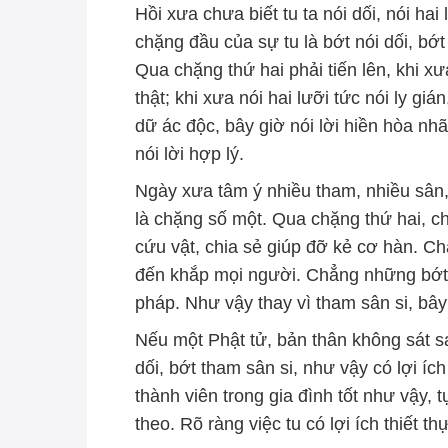
Hồi xưa chưa biết tu ta nói dối, nói hai
chặng đầu của sự tu là bớt nói dối, bớt 
Qua chặng thứ hai phải tiến lên, khi xư
thật; khi xưa nói hai lưỡi tức nói ly giá
dữ ác độc, bây giờ nói lời hiền hòa nhã
nói lời hợp lý.
Ngày xưa tâm ý nhiều tham, nhiều sân, 
là chặng số một. Qua chặng thứ hai, 
cứu vật, chia sẻ giúp đỡ kẻ cơ hàn. Ch
đến khắp mọi người. Chẳng những bớt 
pháp. Như vậy thay vì tham sân si, bây gi
Nếu một Phật tử, bản thân không sát 
dối, bớt tham sân si, như vậy có lợi íc
thành viên trong gia đình tốt như vậy, t
theo. Rõ ràng việc tu có lợi ích thiết t