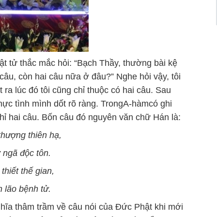
hật tử thắc mắc hỏi: “Bạch Thầy, thường bài kệ
 câu, còn hai câu nữa ở đâu?” Nghe hỏi vậy, tôi
ật ra lúc đó tôi cũng chỉ thuộc có hai câu. Sau
thực tình mình dốt rõ ràng. TrongA-hàmcó ghi
hỉ hai câu. Bốn câu đó nguyên văn chữ Hán là:
thượng thiên hạ,
 ngã độc tôn.
thiết thế gian,
h lão bệnh tử.
ghĩa thâm trầm về câu nói của Đức Phật khi mới