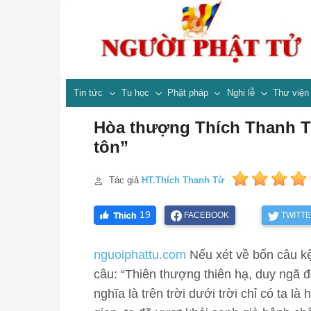
Tin tức
Tu học
Phật pháp
Nghi lễ
Thư việ
Hòa thượng Thích Thanh Từ
tôn”
Tác giả
HT.Thích Thanh Từ
19
FACEBOOK
TWITT
nguoiphattu.com
Nếu xét về bốn câu kệ
câu: “Thiên thượng thiên hạ, duy ngã độc
nghĩa là trên trời dưới trời chỉ có ta là