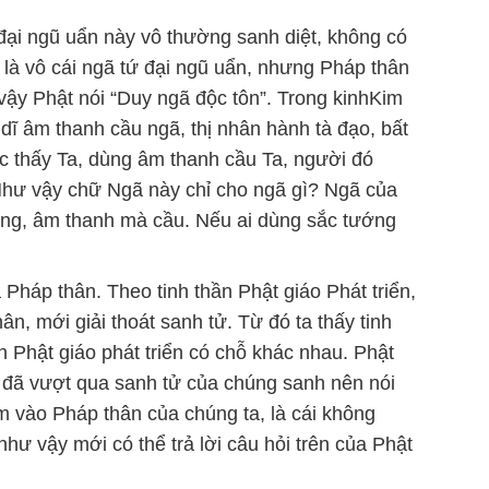
 đại ngũ uẩn này vô thường sanh diệt, không có
ã là vô cái ngã tứ đại ngũ uẩn, nhưng Pháp thân
Vì vậy Phật nói “Duy ngã độc tôn”. Trong kinhKim
dĩ âm thanh cầu ngã, thị nhân hành tà đạo, bất
ắc thấy Ta, dùng âm thanh cầu Ta, người đó
 Như vậy chữ Ngã này chỉ cho ngã gì? Ngã của
ng, âm thanh mà cầu. Nếu ai dùng sắc tướng
ã Pháp thân. Theo tinh thần Phật giáo Phát triển,
n, mới giải thoát sanh tử. Từ đó ta thấy tinh
n Phật giáo phát triển có chỗ khác nhau. Phật
đã vượt qua sanh tử của chúng sanh nên nói
m vào Pháp thân của chúng ta, là cái không
như vậy mới có thể trả lời câu hỏi trên của Phật