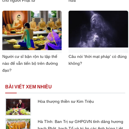
cho người Phật tử
hứa
Người cư sĩ bận rộn tu tập thế
Câu nói 'thời mạt pháp' có đúng
nào để vẫn tiến bộ trên đường
không?
đạo?
BÀI VIẾT XEM NHIỀU
Hòa thượng thiền sư Kim Triệu
Hà Tĩnh: Ban Trị sự GHPGVN tỉnh dâng hương
bạch Phật, bạch Tổ và tri ân các Anh hùng Liệt