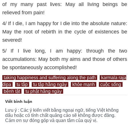
of my many past lives: May all living beings be
relieved from pain!
4/ If I die, I am happy for I die into the absolute nature:
May the root of rebirth in the cycle of existences be
severed!
5/ If I live long, I am happy: through the two
accumulations: May both my aims and those of others
be spontaneously accomplished!
taking happiness and suffering along the path
karmala raja
dipa
tu tập
tu tập hằng ngày
khỏe mạnh
cuộc sống
bệnh tật
tu phật hằng ngày
Viết bình luận
Lưu ý : Các ý kiến viết bằng ngoại ngữ, tiếng Việt không
dấu hoặc có tính chất quảng cáo sẽ không được đăng.
Cám ơn sự đóng góp và quan tâm của quý vị.