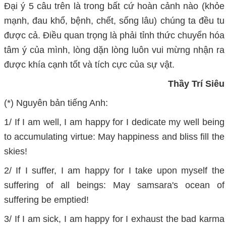
Đại ý 5 câu trên là trong bất cứ hoàn cảnh nào (khỏe
mạnh, đau khổ, bệnh, chết, sống lâu) chúng ta đều tu
được cả. Điều quan trọng là phải tỉnh thức chuyển hóa
tâm ý của mình, lòng dặn lòng luôn vui mừng nhận ra
được khía cạnh tốt và tích cực của sự vật.
Thầy Trí Siêu
(*) Nguyên bản tiếng Anh:
1/ If I am well, I am happy for I dedicate my well being
to accumulating virtue: May happiness and bliss fill the
skies!
2/ If I suffer, I am happy for I take upon myself the
suffering of all beings: May samsara's ocean of
suffering be emptied!
3/ If I am sick, I am happy for I exhaust the bad karma