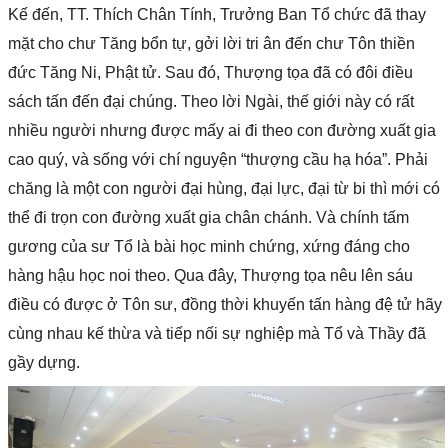
Kế đến, TT. Thích Chân Tính, Trưởng Ban Tổ chức đã thay
mặt cho chư Tăng bổn tự, gởi lời tri ân đến chư Tôn thiền
đức Tăng Ni, Phật tử. Sau đó, Thượng tọa đã có đôi điều
sách tấn đến đại chúng. Theo lời Ngài, thế giới này có rất
nhiều người nhưng được mấy ai đi theo con đường xuất gia
cao quý, và sống với chí nguyện “thượng cầu hạ hóa”. Phải
chăng là một con người đại hùng, đại lực, đại từ bi thì mới có
thể đi trọn con đường xuất gia chân chánh. Và chính tấm
gương của sư Tổ là bài học minh chứng, xứng đáng cho
hàng hậu học noi theo. Qua đây, Thượng tọa nêu lên sáu
điều có được ở Tôn sư, đồng thời khuyến tấn hàng đệ tử hãy
cùng nhau kế thừa và tiếp nối sự nghiệp mà Tổ và Thầy đã
gầy dựng.