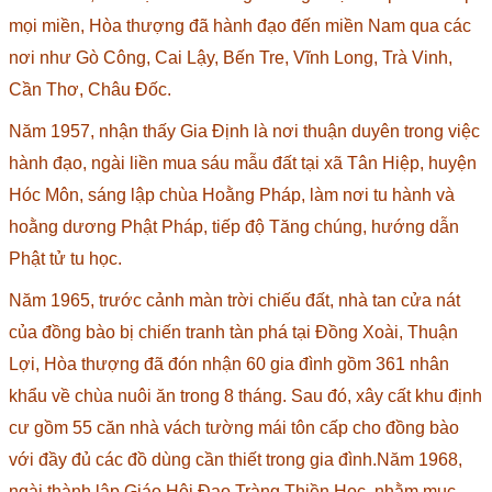
mọi miền, Hòa thượng đã hành đạo đến miền Nam qua các
nơi như Gò Công, Cai Lậy, Bến Tre, Vĩnh Long, Trà Vinh,
Cần Thơ, Châu Đốc.
Năm 1957, nhận thấy Gia Định là nơi thuận duyên trong việc
hành đạo, ngài liền mua sáu mẫu đất tại xã Tân Hiệp, huyện
Hóc Môn, sáng lập chùa Hoằng Pháp, làm nơi tu hành và
hoằng dương Phật Pháp, tiếp độ Tăng chúng, hướng dẫn
Phật tử tu học.
Năm 1965, trước cảnh màn trời chiếu đất, nhà tan cửa nát
của đồng bào bị chiến tranh tàn phá tại Đồng Xoài, Thuận
Lợi, Hòa thượng đã đón nhận 60 gia đình gồm 361 nhân
khẩu về chùa nuôi ăn trong 8 tháng. Sau đó, xây cất khu định
cư gồm 55 căn nhà vách tường mái tôn cấp cho đồng bào
với đầy đủ các đồ dùng cần thiết trong gia đình.Năm 1968,
ngài thành lập Giáo Hội Đạo Tràng Thiền Học, nhằm mục