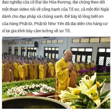
đạo nghiệp của cố Đại lão Hòa thượng, đại chúng theo dõi
một đoạn video nói về công hạnh của Tổ sư, cả một đời Ngài
dành cho đạo pháp và chúng sanh. Để bày tỏ lòng biết ơn
của hàng Phật tử, Phật tử Như Yến đã đại diện cho hàng cư
sĩ tại gia trình bày cảm tưởng về sư Tổ.