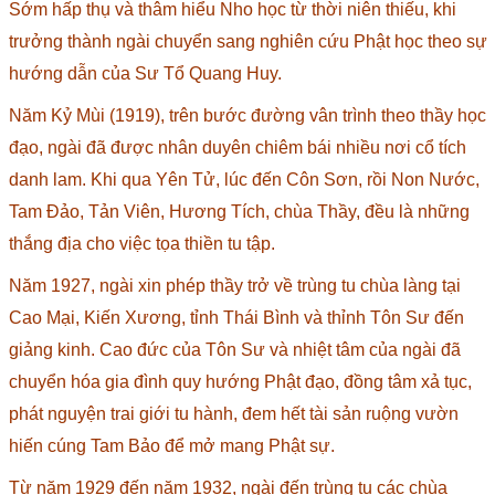
Sớm hấp thụ và thâm hiểu Nho học từ thời niên thiếu, khi
trưởng thành ngài chuyển sang nghiên cứu Phật học theo sự
hướng dẫn của Sư Tổ Quang Huy.
Năm Kỷ Mùi (1919), trên bước đường vân trình theo thầy học
đạo, ngài đã được nhân duyên chiêm bái nhiều nơi cổ tích
danh lam. Khi qua Yên Tử, lúc đến Côn Sơn, rồi Non Nước,
Tam Đảo, Tản Viên, Hương Tích, chùa Thầy, đều là những
thắng địa cho việc tọa thiền tu tập.
Năm 1927, ngài xin phép thầy trở về trùng tu chùa làng tại
Cao Mại, Kiến Xương, tỉnh Thái Bình và thỉnh Tôn Sư đến
giảng kinh. Cao đức của Tôn Sư và nhiệt tâm của ngài đã
chuyển hóa gia đình quy hướng Phật đạo, đồng tâm xả tục,
phát nguyện trai giới tu hành, đem hết tài sản ruộng vườn
hiến cúng Tam Bảo để mở mang Phật sự.
Từ năm 1929 đến năm 1932, ngài đến trùng tu các chùa