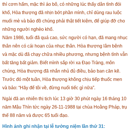
thì cơm hẩm, mặc thì áo bô, có những lúc thấy dân tình đói
khổ, Hòa thượng đã nhịn bớt phần mình, chỉ dùng rau luộc
muối mè và bảo đồ chúng phải thật tiết kiệm, để giúp đỡ cho
những người nghèo khổ.
Năm 1986, tuổi đã quá cao, sức người có hạn, đã mang nhục
thân nên có cái hoạn của nhục thân. Hòa thượng lâm bệnh
và mặc dù đã chạy chữa nhiều phương, nhưng bệnh tình vẫn
bất tăng bất giảm. Biết mình sắp rời xa Đạo Tràng, môn
chúng, Hòa thượng đã nhắn nhủ đủ điều, bảo ban căn kẽ.
Trước đó một tuần, Hòa thượng không chịu tiếp thuốc men
và bảo: “Hãy để tôi về, đừng nuối tiếc gì nữa”.
Ngài đã an nhiên thị tịch lúc 13 giờ 30 phút ngày 16 tháng 10
năm Mậu Thìn tức ngày 26-11-1988 tại chùa Hoằng Pháp, trụ
thế 88 năm và được 65 tuổi đạo.
Hình ảnh ghi nhận tại lễ tưởng niệm lần thứ 31: