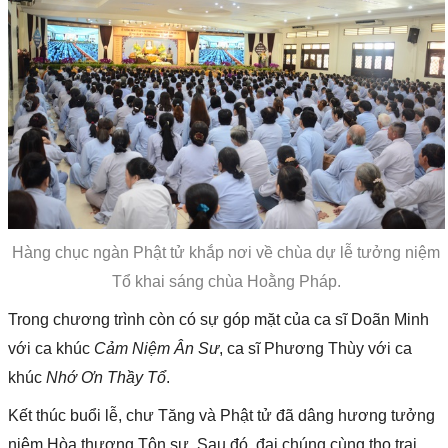
Hàng chục ngàn Phật tử khắp nơi về chùa dự lễ tưởng niệm
Tổ khai sáng chùa Hoằng Pháp.
Trong chương trình còn có sự góp mặt của ca sĩ Doãn Minh
với ca khúc
Cảm Niệm Ân Sư
, ca sĩ Phương Thùy với ca
khúc
Nhớ Ơn Thầy Tổ
.
Kết thúc buổi lễ, chư Tăng và Phật tử đã dâng hương tưởng
niệm Hòa thượng Tôn sư. Sau đó, đại chúng cùng thọ trai