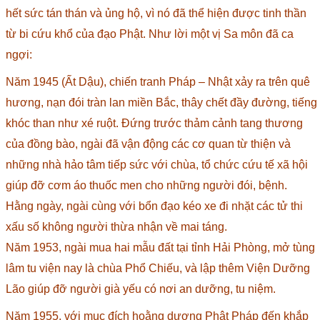
hết sức tán thán và ủng hộ, vì nó đã thể hiện được tinh thần
từ bi cứu khổ của đạo Phật. Như lời một vị Sa môn đã ca
ngợi:
Năm 1945 (Ất Dậu), chiến tranh Pháp – Nhật xảy ra trên quê
hương, nạn đói tràn lan miền Bắc, thây chết đầy đường, tiếng
khóc than như xé ruột. Đứng trước thảm cảnh tang thương
của đồng bào, ngài đã vận động các cơ quan từ thiện và
những nhà hảo tâm tiếp sức với chùa, tổ chức cứu tế xã hội
giúp đỡ cơm áo thuốc men cho những người đói, bệnh.
Hằng ngày, ngài cùng với bổn đạo kéo xe đi nhặt các tử thi
xấu số không người thừa nhận về mai táng.
Năm 1953, ngài mua hai mẫu đất tại tỉnh Hải Phòng, mở tùng
lâm tu viện nay là chùa Phổ Chiếu, và lập thêm Viện Dưỡng
Lão giúp đỡ người già yếu có nơi an dưỡng, tu niệm.
Năm 1955, với mục đích hoằng dương Phật Pháp đến khắp