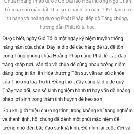
Chùa Hoằng Pháp được Cố Đại lão Hòa thượng Ngộ Chân
Tử mua sáu mẫu đất, khai sơn thành lập năm 1957, làm nơi
tu hành và hoằng dương Phật Pháp, tiếp độ Tăng chúng,
hướng dẫn Phật tử tu học.
Được biết, ngày Giỗ Tổ là một ngày kỷ niệm truyền thống
hằng năm của chùa. Đây là dịp để các hàng đệ tử, đệ tôn
trong Tông phong chùa Hoằng Pháp cùng Phật tử các đạo
tràng khắp nơi, vân tập về chùa để cùng nhau tưởng niệm,
dâng lòng tri ân lên Hòa thượng Tôn sư, vấn an sức khỏe
của Thượng tọa Trụ trì. Đồng thời, đây cũng là dịp để quý
Thầy trao đổi, san sẻ kinh nghiệm hành trì hay vấn đề hoằng
pháp lợi sinh trong thâm tình huynh đệ keo sơn.
Sau khi giới thiệu chương trình, trong không khí trang nghiêm
và thanh tịnh, hội chúng đã dành một phút mặc niệm để
tưởng nhớ đến bậc đạo sư khả kính. Để nhìn lại cuộc đời và