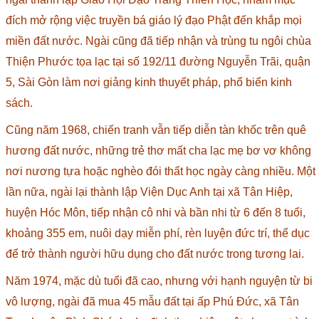
đích mở rộng việc truyền bá giáo lý đạo Phật đến khắp mọi
miền đất nước. Ngài cũng đã tiếp nhận và trùng tu ngôi chùa
Thiện Phước tọa lạc tại số 192/11 đường Nguyễn Trãi, quận
5, Sài Gòn làm nơi giảng kinh thuyết pháp, phổ biến kinh
sách.
Cũng năm 1968, chiến tranh vẫn tiếp diễn tàn khốc trên quê
hương đất nước, những trẻ thơ mất cha lạc mẹ bơ vơ không
nơi nương tựa hoặc nghèo đói thất học ngày càng nhiều. Một
lần nữa, ngài lại thành lập Viện Dục Anh tại xã Tân Hiệp,
huyện Hóc Môn, tiếp nhận cô nhi và bần nhi từ 6 đến 8 tuổi,
khoảng 355 em, nuôi dạy miễn phí, rèn luyện đức trí, thể dục
để trở thành người hữu dụng cho đất nước trong tương lai.
Năm 1974, mặc dù tuổi đã cao, nhưng với hạnh nguyện từ bi
vô lượng, ngài đã mua 45 mẫu đất tại ấp Phú Đức, xã Tân