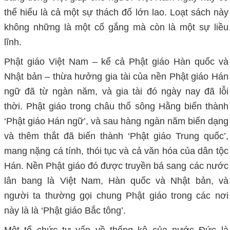
thể hiểu là cả một sự thách đố lớn lao. Loạt sách này
không những là một cố gắng mà còn là một sự liều
lĩnh.
Phật giáo Việt Nam – kể cả Phật giáo Hàn quốc và
Nhật bản – thừa hưởng gia tài của nền Phật giáo Hán
ngữ đã từ ngàn năm, và gia tài đó ngày nay đã lỗi
thời. Phật giáo trong châu thổ sông Hằng biến thành
‘Phật giáo Hán ngữ’, và sau hàng ngàn năm biến dạng
và thêm thắt đã biến thành ‘Phật giáo Trung quốc’,
mang nặng cá tính, thói tục và cả văn hóa của dân tộc
Hán. Nền Phật giáo đó được truyền bá sang các nước
lân bang là Việt Nam, Hàn quốc và Nhật bản, và
người ta thường gọi chung Phật giáo trong các nơi
này là là ‘Phật giáo Bắc tông’.
Một tổ chức tư vấn về thống kê của nước Đức là