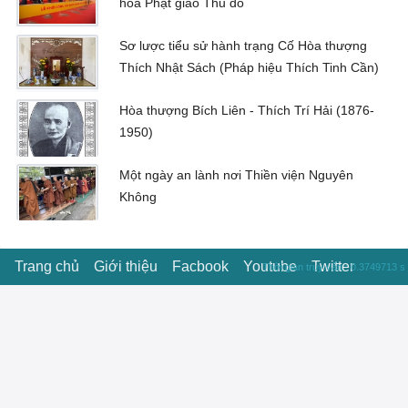
hóa Phật giáo Thủ đô
Sơ lược tiểu sử hành trạng Cố Hòa thượng
Thích Nhật Sách (Pháp hiệu Thích Tinh Cần)
Hòa thượng Bích Liên - Thích Trí Hải (1876-
1950)
Một ngày an lành nơi Thiền viện Nguyên
Không
Trang chủ
Giới thiệu
Facbook
Youtube
Twitter
Thời gian truy vấn : 0.3749713 s