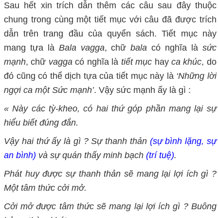
Sau hết xin trích dẫn thêm các câu sau đây thuộc
chung trong cùng một tiết mục với câu đã được trích
dẫn trên trang đầu của quyển sách. Tiết mục này
mang tựa là
Bala vagga
, chữ
bala
có nghĩa là
sức
mạnh
, chữ
vagga
có nghĩa là
tiết mục
hay
ca khúc
, do
đó cũng có thể dịch tựa của tiết mục này là
‘Những lời
ngợi ca một Sức mạnh’
. Vậy sức mạnh ấy là gì :
« Này các tỳ-kheo, có hai thứ góp phần mang lại sự
hiểu biết đúng đắn.
Vậy hai thứ ấy là gì ? Sự thanh thản
(sự bình lặng, sự
an bình)
và sự quán thấy minh bạch
(trí tuệ)
.
Phát huy được sự thanh thản sẽ mang lại lợi ích gì ?
Một tâm thức cởi mở.
Cởi mở được tâm thức sẽ mang lại lợi ích gì ? Buông