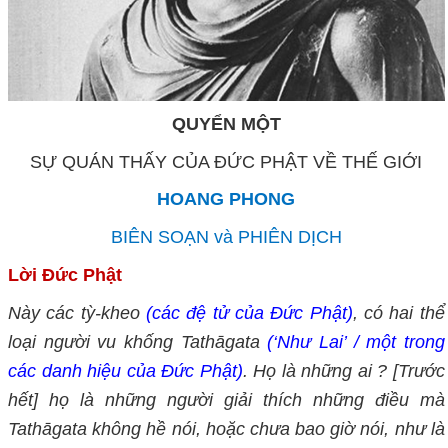
QUYỂN MỘT
SỰ QUÁN THẤY CỦA ĐỨC PHẬT VỀ THẾ GIỚI
HOANG PHONG
BIÊN SOẠN và PHIÊN DỊCH
Lời Đức Phật
Này các tỳ-kheo
(các đệ tử của Đức Phật)
, có hai thể
loại người vu khống Tathāgata
(‘Như Lai’ / m
ột trong
các danh hiệu của Đức Phật)
. Họ là những ai ? [Trước
hết] họ là những người giải thích những điều mà
Tathāgata không hề nói, hoặc chưa bao giờ nói, như là