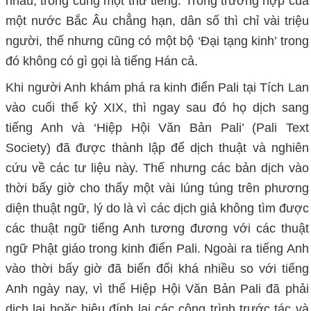
nhau, trong cùng một thứ tiếng. Trong trường hợp của
một nước Bắc Âu chẳng hạn, dân số thì chỉ vài triệu
người, thế nhưng cũng có một bộ ‘Đại tạng kinh’ trong
đó không có gì gọi là tiếng Hán cả.
Khi người Anh khám phá ra kinh điển Pali tại Tích Lan
vào cuối thế kỷ XIX, thì ngay sau đó họ dịch sang
tiếng Anh và ‘Hiệp Hội Văn Bản Pali’ (Pali Text
Society) đã được thành lập để dịch thuật và nghiên
cứu về các tư liệu này. Thế nhưng các bản dịch vào
thời bấy giờ cho thấy một vài lúng túng trên phương
diện thuật ngữ, lý do là vì các dịch giả không tìm được
các thuật ngữ tiếng Anh tương đương với các thuật
ngữ Phật giáo trong kinh điển Pali. Ngoài ra tiếng Anh
vào thời bấy giờ đã biến đổi khá nhiều so với tiếng
Anh ngày nay, vì thế Hiệp Hội Văn Bản Pali đã phải
dịch lại hoặc hiệu đính lại các công trình trước tác và