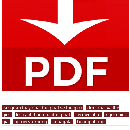
sự quán thấy của đức phật về thế giới
đức phật và thế
giới
lời cảnh báo của đức phật
lời đức phật
người xuất
gia
người vu khống
tathāgata
hoang phong