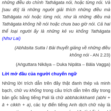
những điều do chính Tathāgata nói, hoặc từng nói. Và
[sau đó] là những người giải thích những điều mà
Tathāgata nói hoặc từng nói, như là những điều mà
Tathāgata không hề nói hoặc chưa bao giờ nói. Cả hai
thể loại người ấy là những kẻ vu khống Tathāgata
(Như Lai)
(Abhāsita Sutta
/
Bài thuyết giảng về những điều
không nói
- AN 2.23)
(Aṅguttara Nikāya – Duka Nipāta – Bāla Vagga)
Lời mở đầu của người chuyển ngữ
Những lời trích dẫn trên đây thật đanh thép và minh
bạch, chữ
vu khống
trong câu trích dẫn trên đây trong
bản gốc bằng tiếng Pali là chữ
abbhācikkhanti
(abhi +
ā + cikkh + a)
, các tự điển tiếng Anh dịch chữ này là