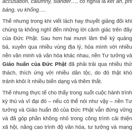
accusation, calumny, slander
…, có nghĩa là
kết án, phỉ
báng, vu khống
….
Thế nhưng trong khi viết lách hay thuyết giảng đôi khi
chúng ta không nghĩ đến những lời cảnh giác trên đây
của Đức Phật. Sau hơn hai mươi lăm thế kỷ quảng
bá, xuyên qua nhiều vùng địa lý, hòa mình với nhiều
nền văn minh và văn hóa khác nhau, nền Tư tưởng và
Giáo huấn của Đức Phật
đã phải trải qua nhiều thử
thách, thích ứng với nhiều dân tộc, do đó thật khó
tránh khỏi ít nhiều biến dạng và thêm thắt.
Thế nhưng thực tế cho thấy trong suốt cuộc hành trình
kỳ thú và vĩ đại đó – nếu có thể nói như vậy – nền Tư
tưởng và Giáo huấn đó của Đức Phật vẫn đứng vững
và đã góp phần không nhỏ trong công trình cải thiện
xã hội, nâng cao trình độ văn hóa, tư tưởng và mang