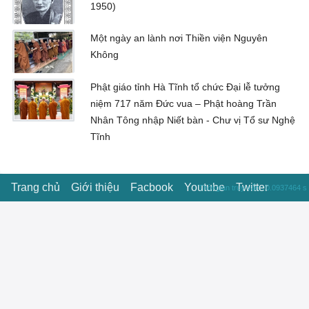
1950)
Một ngày an lành nơi Thiền viện Nguyên
Không
Phật giáo tỉnh Hà Tĩnh tổ chức Đại lễ tưởng
niệm 717 năm Đức vua – Phật hoàng Trần
Nhân Tông nhập Niết bàn - Chư vị Tổ sư Nghệ
Tĩnh
Trang chủ
Giới thiệu
Facbook
Youtube
Twitter
Thời gian truy vấn : 0.0937464 s