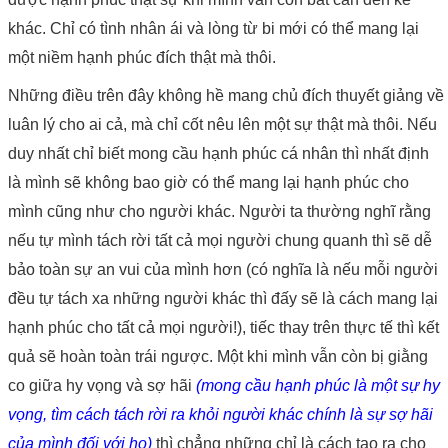
khác. Chỉ có tình nhân ái và lòng từ bi mới có thể mang lại
một niềm hạnh phúc đích thật mà thôi.
Những điều trên đây không hề mang chủ đích thuyết giảng về
luân lý cho ai cả, mà chỉ cốt nêu lên một sự thật mà thôi. Nếu
duy nhất chỉ biết mong cầu hạnh phúc cá nhân thì nhất định
là mình sẽ không bao giờ có thể mang lại hạnh phúc cho
mình cũng như cho người khác. Người ta thường nghĩ rằng
nếu tự mình tách rời tất cả mọi người chung quanh thì sẽ dễ
bảo toàn sự an vui của mình hơn (có nghĩa là nếu mỗi người
đều tự tách xa những người khác thì đấy sẽ là cách mang lại
hạnh phúc cho tất cả mọi người!), tiếc thay trên thực tế thì kết
quả sẽ hoàn toàn trái ngược. Một khi mình vẫn còn bị giằng
co giữa hy vọng và sợ hãi
(mong cầu hạnh phúc là một sự hy
vọng, tìm cách tách rời ra khỏi người khác chính là sự sợ hãi
của mình đối với họ)
thì chẳng những chỉ là cách tạo ra cho