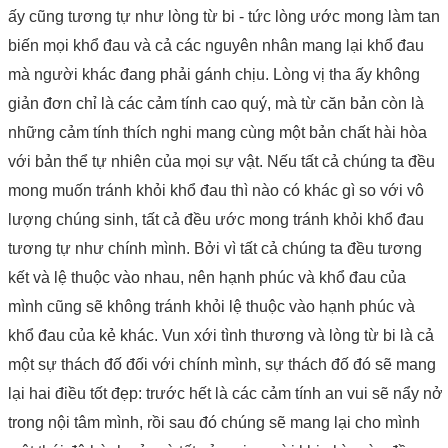
ấy cũng tương tự như lòng từ bi - tức lòng ước mong làm tan
biến mọi khổ đau và cả các nguyên nhân mang lại khổ đau
mà người khác đang phải gánh chịu. Lòng vị tha ấy không
giản đơn chỉ là các cảm tính cao quý, mà từ căn bản còn là
những cảm tính thích nghi mang cùng một bản chất hài hòa
với bản thể tự nhiên của mọi sự vật. Nếu tất cả chúng ta đều
mong muốn tránh khỏi khổ đau thì nào có khác gì so với vô
lượng chúng sinh, tất cả đều ước mong tránh khỏi khổ đau
tương tự như chính mình. Bởi vì tất cả chúng ta đều tương
kết và lệ thuộc vào nhau, nên hạnh phúc và khổ đau của
mình cũng sẽ không tránh khỏi lệ thuộc vào hạnh phúc và
khổ đau của kẻ khác. Vun xới tình thương và lòng từ bi là cả
một sự thách đố đối với chính mình, sự thách đố đó sẽ mang
lại hai điều tốt đẹp: trước hết là các cảm tính an vui sẽ nẩy nở
trong nội tâm mình, rồi sau đó chúng sẽ mang lại cho mình