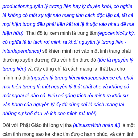
production/nguyên lý tương liên hay lý duyên khởi, có nghĩa
là không có một sự vật nào mang tính cách độc lập cả, tất cả
mọi hiện tượng đều phải liên kết và lệ thuộc vào nhau để mà
hiện hữu)
. Thái độ tự xem mình là trung tâm
(egocentric/tự kỷ,
có nghĩa là tự tách rời mình ra khỏi nguyên lý tương liên -
interdependence)
sẽ khiến mình rơi vào một tình trạng phải
thường xuyên đương đầu với hiện thực đó
(tức là nguyên lý
tương liên)
và đấy cũng chỉ là cách mang lại thất bại cho
mình mà thôi
(nguyên lý tương liên/interdependence chi phối
mọi hiện tượng là một nguyên lý thật chặt chẽ và không có
một ngoại lệ nào cả. Nếu cố gắng tách rời mình ra khỏi sự
vận hành của nguyên lý ấy thì cũng chỉ là cách mang lại
những sự khổ đau vô ích cho mình mà thôi)
.
Đối với Phật Giáo thì lòng vị tha
(altruism/tình nhân ái)
là một
cảm tính mong sao kẻ khác tìm được hạnh phúc, và cảm tính