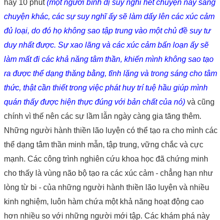
hay 10 phút
(một người bình dị suy nghĩ hết chuyện này sang
chuyện khác, các sự suy nghĩ ấy sẽ làm dấy lên các xúc cảm
đủ loại, do đó họ không sao tập trung vào một chủ đề suy tư
duy nhất được. Sự xao lãng và các xúc cảm bấn loạn ấy sẽ
làm mất đi các khả năng tâm thần, khiến mình không sao tạo
ra được thể dạng thăng bằng, tĩnh lặng và trong sáng cho tâm
thức, thật cần thiết trong việc phát huy trí tuệ hầu giúp mình
quán thấy được hiện thực đúng với bản chất của nó)
và cũng
chính vì thế nên các sự lầm lẫn ngày càng gia tăng thêm.
Những người hành thiền lão luyện có thể tạo ra cho mình các
thể dạng tâm thần minh mẫn, tập trung, vững chắc và cực
mạnh. Các công trình nghiên cứu khoa học đã chứng minh
cho thấy là vùng não bộ tạo ra các xúc cảm - chẳng hạn như
lòng từ bi - của những người hành thiền lão luyện và nhiều
kinh nghiệm, luôn hàm chứa một khả năng hoạt động cao
hơn nhiều so với những người mới tập. Các khám phá này