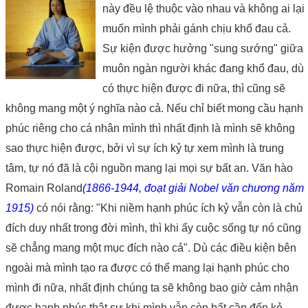
này đều lệ thuộc vào nhau và không ai lại
muốn mình phải gánh chịu khổ đau cả.
Sự kiện được hưởng "sung sướng" giữa
muôn ngàn người khác đang khổ đau, dù
có thực hiện được đi nữa, thì cũng sẽ
không mang một ý nghĩa nào cả. Nếu chỉ biết mong cầu hạnh
phúc riêng cho cá nhân mình thì nhất định là mình sẽ không
sao thực hiện được, bởi vì sự ích kỷ tự xem mình là trung
tâm, tự nó đã là cội nguồn mang lại mọi sự bất an. Văn hào
Romain Roland
(1866-1944, đoạt giải Nobel văn chương năm
1915)
có nói rằng: "Khi niềm hạnh phúc ích kỷ vẫn còn là chủ
đích duy nhất trong đời mình, thì khi ấy cuộc sống tự nó cũng
sẽ chẳng mang một mục đích nào cả". Dù các điều kiện bên
ngoài mà mình tạo ra được có thể mang lại hạnh phúc cho
mình đi nữa, nhất định chúng ta sẽ không bao giờ cảm nhận
được hạnh phúc thật sự khi mình vẫn còn bất cần đến kẻ