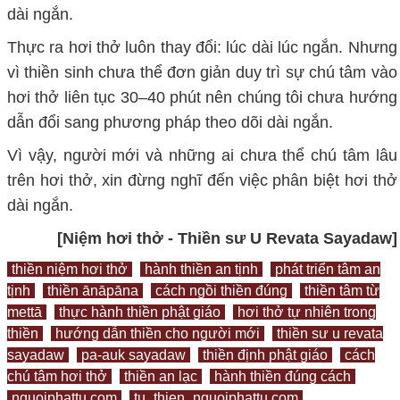
dài ngắn.
Thực ra hơi thở luôn thay đổi: lúc dài lúc ngắn. Nhưng
vì thiền sinh chưa thể đơn giản duy trì sự chú tâm vào
hơi thở liên tục 30–40 phút nên chúng tôi chưa hướng
dẫn đổi sang phương pháp theo dõi dài ngắn.
Vì vậy, người mới và những ai chưa thể chú tâm lâu
trên hơi thở, xin đừng nghĩ đến việc phân biệt hơi thở
dài ngắn.
[Niệm hơi thở - Thiền sư U Revata Sayadaw]
thiền niệm hơi thở
hành thiền an tịnh
phát triển tâm an
tịnh
thiền ānāpāna
cách ngồi thiền đúng
thiền tâm từ
mettā
thực hành thiền phật giáo
hơi thở tự nhiên trong
thiền
hướng dẫn thiền cho người mới
thiền sư u revata
sayadaw
pa-auk sayadaw
thiền định phật giáo
cách
chú tâm hơi thở
thiền an lạc
hành thiền đúng cách
nguoiphattu.com
tu_thien_nguoiphattu.com