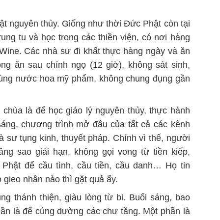
t nguyên thủy. Giống như thời Đức Phật còn tại
trung tu và học trong các thiền viện, có nơi hàng
 Wine. Các nhà sư đi khất thực hàng ngày và ăn
ng ăn sau chính ngọ (12 giờ), không sát sinh,
 dùng nước hoa mỹ phẩm, không chung đụng gần
chùa là để học giáo lý nguyên thủy, thực hành
 sáng, chương trình mở đầu của tất cả các kênh
 sư tụng kinh, thuyết pháp. Chính vì thế, người
g sao giải hạn, không gọi vong từ tiền kiếp,
y Phật để cầu tình, cầu tiền, cầu danh… Họ tin
ọ gieo nhân nào thì gặt quả ấy.
g thánh thiện, giàu lòng từ bi. Buổi sáng, bao
hần là để cúng dường các chư tăng. Một phần là