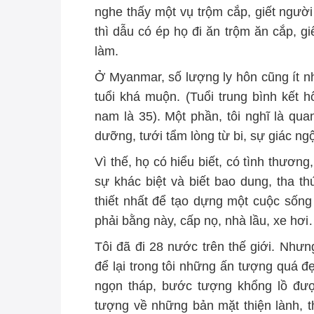
nghe thấy một vụ trộm cắp, giết người 
thì dẫu có ép họ đi ăn trộm ăn cắp, g
làm.
Ở Myanmar, số lượng ly hôn cũng ít nh
tuổi khá muộn. (Tuổi trung bình kết h
nam là 35). Một phần, tôi nghĩ là q
dưỡng, tưới tẩm lòng từ bi, sự giác ng
Vì thế, họ có hiểu biết, có tình thương
sự khác biệt và biết bao dung, tha t
thiết nhất để tạo dựng một cuộc sống
phải bằng này, cấp nọ, nhà lầu, xe hơ
Tôi đã đi 28 nước trên thế giới. Như
để lại trong tôi những ấn tượng quá đ
ngọn tháp, bước tượng khổng lồ đượ
tượng về những bản mặt thiện lành, th