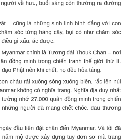
 người về hưu, buổi sáng còn thường ra đường
vật… cũng là những sinh linh bình đẳng với con
 chăm sóc từng hàng cây, bụi cỏ như chăm sóc
 điều gì xấu, ác được.
ân Myanmar chính là Tượng đài Thouk Chan – nơi
n đồng minh trong chiến tranh thế giới thứ II.
đạo Phật nên khi chết, họ đều hỏa táng.
con cháu rải xuống sông xuống biển, rắc lên núi
nmar không có nghĩa trang. Nghĩa địa duy nhất
i tưởng nhớ 27.000 quân đồng minh trong chiến
nh những người đã mang chết chóc, đau thương
 ngày đầu tiên đặt chân đến Myanmar. Và tôi đã
n nấm mộ được xây dựng tuy đơn sơ mà trang