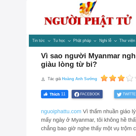
Tin tức
Tu học
Phật pháp
Nghi lễ
Thư việ
Vì sao người Myanmar nghè
giàu lòng từ bi?
Tác giả
Hoàng Anh Sướng
11
FACEBOOK
TWITT
nguoiphattu.com
Vì thấm nhuần giáo l
mấy ngày ở Myanmar, tôi không hề thấ
chẳng bao giờ nghe thấy một vụ trộm c