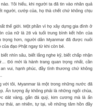
nào. Tôi hiểu, khi người ta đã tin vào nhân quả
iết người, cướp của, họ thà chết chứ không chịu
ất thế giới. Một phần vì họ xây dựng gia đình ở
ôn của nữ là 28 và tuổi trung bình kết hôn của
uan trọng hơn, người dân Myanmar đã được nuôi
ộ của đạo Phật ngay từ khi còn bé.
, biết nhìn sâu, biết lắng nghe kỹ, biết chấp nhận
hứ… Đó mới là hành trang quan trọng nhất, cần
 an vui, hạnh phúc, đầy tình thương chứ không
i…
ng với tôi, Myanmar là một trong những nước đã
ẹp. Ấn tượng ấy không phải là những ngôi chùa,
c dát vàng, gắn đá quý, kim cương mà là ấn
ư thái, an nhiên, tự tại, về những tâm hồn đầy