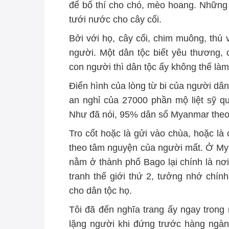
để bố thí cho chó, mèo hoang. Những
tưới nước cho cây cối.
Bởi với họ, cây cối, chim muông, thú 
người. Một dân tộc biết yêu thương,
con người thì dân tộc ấy không thể làm
Điển hình của lòng từ bi của người d
an nghỉ của 27000 phần mộ liệt sỹ quâ
Như đã nói, 95% dân số Myanmar theo 
Tro cốt hoặc là gửi vào chùa, hoặc là 
theo tâm nguyện của người mất. Ở Mya
nằm ở thành phố Bago lại chính là nơ
tranh thế giới thứ 2, tưởng nhớ chí
cho dân tộc họ.
Tôi đã đến nghĩa trang ấy ngay trong
lặng người khi đứng trước hàng ngà