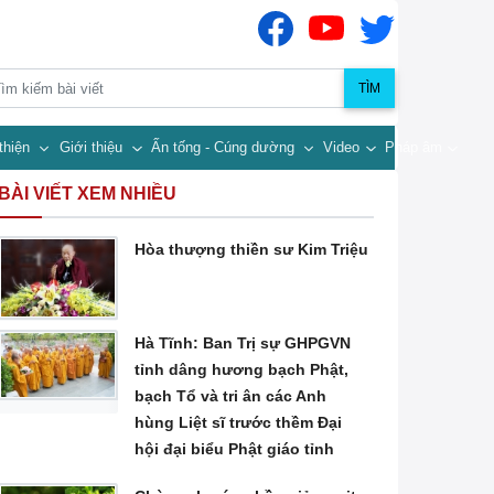
TÌM
thiện
Giới thiệu
Ấn tống - Cúng dường
Video
Pháp âm
BÀI VIẾT XEM NHIỀU
Hòa thượng thiền sư Kim Triệu
Hà Tĩnh: Ban Trị sự GHPGVN
tỉnh dâng hương bạch Phật,
bạch Tổ và tri ân các Anh
hùng Liệt sĩ trước thềm Đại
hội đại biểu Phật giáo tỉnh