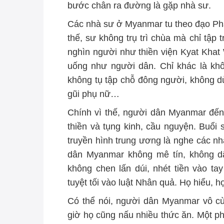
bước chân ra đường là gặp nhà sư.
Các nhà sư ở Myanmar tu theo đạo Phậ
thế, sư không trụ trì chùa mà chỉ tập 
nghìn người như thiền viện Kyat Khat
uống như người dân. Chỉ khác là khô
không tụ tập chỗ đông người, không
gũi phụ nữ…
Chính vì thế, người dân Myanmar đến 
thiền và tụng kinh, cầu nguyện. Buổi
truyền hình trung ương là nghe các nhà
dân Myanmar không mê tín, không dân
không chen lấn dúi, nhét tiền vào ta
tuyệt tối vào luật Nhân quả. Họ hiểu, h
Có thể nói, người dân Myanmar vô cùn
giờ họ cũng nấu nhiều thức ăn. Một p