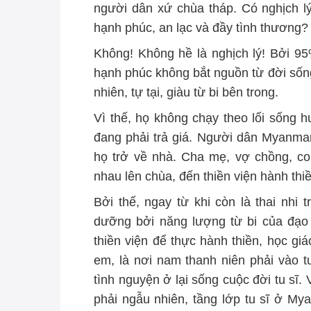
người dân xứ chùa tháp. Có nghịch 
hạnh phúc, an lạc và đầy tình thương?
Không! Không hề là nghịch lý! Bởi 9
hạnh phúc không bắt nguồn từ đời sống
nhiên, tự tại, giàu từ bi bên trong.
Vì thế, họ không chạy theo lối sống
đang phải trả giá. Người dân Myanmar
họ trở về nhà. Cha mẹ, vợ chồng, co
nhau lên chùa, đến thiền viện hành thiề
Bởi thế, ngay từ khi còn là thai nhi
dưỡng bởi năng lượng từ bi của đạo 
thiền viện để thực hành thiền, học giá
em, là nơi nam thanh niên phải vào t
tình nguyện ở lại sống cuộc đời tu sĩ
phải ngẫu nhiên, tầng lớp tu sĩ ở M