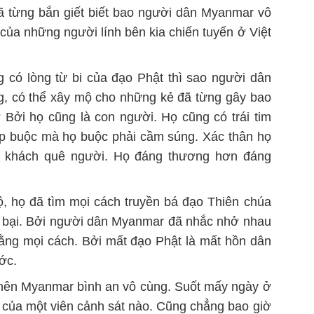
 từng bắn giết biết bao người dân Myanmar vô
g của những người lính bên kia chiến tuyến ở Việt
ng có lòng từ bi của đạo Phật thì sao người dân
g, có thể xây mộ cho những kẻ đã từng gây bao
Bởi họ cũng là con người. Họ cũng có trái tim
ép buộc mà họ buộc phải cầm súng. Xác thân họ
t khách quê người. Họ đáng thương hơn đáng
, họ đã tìm mọi cách truyền bá đạo Thiên chúa
t bại. Bởi người dân Myanmar đã nhắc nhở nhau
bằng mọi cách. Bởi mất đạo Phật là mất hồn dân
ớc.
 nên Myanmar bình an vô cùng. Suốt mấy ngày ở
 của một viên cảnh sát nào. Cũng chẳng bao giờ