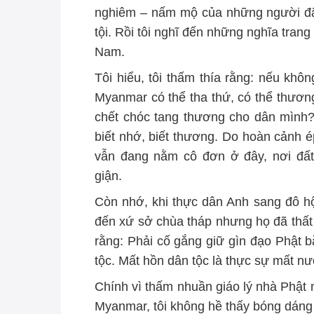
nghiêm – nấm mộ của những người đã
tội. Rồi tôi nghĩ đến những nghĩa tran
Nam.
Tôi hiểu, tôi thấm thía rằng: nếu khô
Myanmar có thể tha thứ, có thể thươn
chết chóc tang thương cho dân mình? 
biết nhớ, biết thương. Do hoàn cảnh 
vẫn đang nằm cô đơn ở đây, nơi đấ
giận.
Còn nhớ, khi thực dân Anh sang đô hộ
đến xứ sở chùa tháp nhưng họ đã thấ
rằng: Phải cố gắng giữ gìn đạo Phật 
tộc. Mất hồn dân tộc là thực sự mất nư
Chính vì thấm nhuần giáo lý nhà Phật
Myanmar, tôi không hề thấy bóng dáng