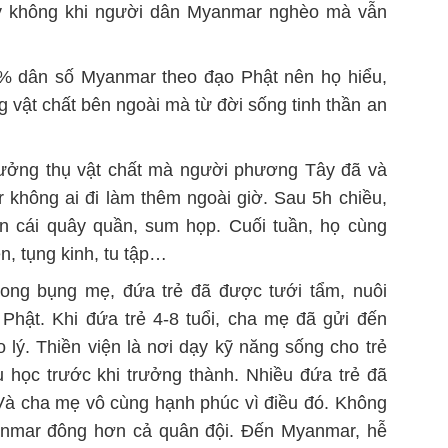
lý không khi người dân Myanmar nghèo mà vẫn
5% dân số Myanmar theo đạo Phật nên họ hiểu,
 vật chất bên ngoài mà từ đời sống tinh thần an
 hưởng thụ vật chất mà người phương Tây đã và
 không ai đi làm thêm ngoài giờ. Sau 5h chiều,
n cái quây quần, sum họp. Cuối tuần, họ cùng
n, tụng kinh, tu tập…
 trong bụng mẹ, đứa trẻ đã được tưới tẩm, nuôi
Phật. Khi đứa trẻ 4-8 tuổi, cha mẹ đã gửi đến
o lý. Thiền viện là nơi dạy kỹ năng sống cho trẻ
u học trước khi trưởng thành. Nhiều đứa trẻ đã
. Và cha mẹ vô cùng hạnh phúc vì điều đó. Không
yanmar đông hơn cả quân đội. Đến Myanmar, hễ