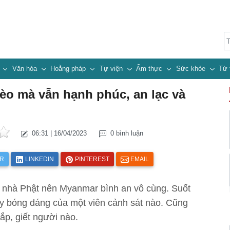
n
Văn hóa
Hoằng pháp
Tự viện
Ẩm thực
Sức khỏe
Từ 
o mà vẫn hạnh phúc, an lạc và
06:31 | 16/04/2023
0 bình luận
ER
LINKEDIN
PINTEREST
EMAIL
ý nhà Phật nên Myanmar bình an vô cùng. Suốt
y bóng dáng của một viên cảnh sát nào. Cũng
ắp, giết người nào.