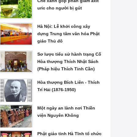
Chè xanh góp phần giảm axit
uric cho người bị gút
Hà Nội: Lễ khởi công xây
dựng Trung tâm văn hóa Phật
giáo Thủ đô
Sơ lược tiểu sử hành trạng Cố
Hòa thượng Thích Nhật Sách
(Pháp hiệu Thích Tinh Cần)
Hòa thượng Bích Liên - Thích
Trí Hải (1876-1950)
Một ngày an lành nơi Thiền
viện Nguyên Không
Phật giáo tỉnh Hà Tĩnh tổ chức