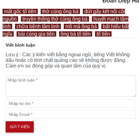
Đoàn Diệp Hà
mất gốc tổ tiên
thờ cúng ông bà
đứt gãy kết nối cội
nguồn
truyền thống thờ cúng ông bà
huyết mạch tâm
linh
chữa bệnh tâm linh
mồ mả ông bà
bất hiếu bất
ngĩa
bài cúng gia tiên
ông bà tổ tiên
tổ tiên
Viết bình luận
Lưu ý : Các ý kiến viết bằng ngoại ngữ, tiếng Việt không
dấu hoặc có tính chất quảng cáo sẽ không được đăng.
Cám ơn sự đóng góp và quan tâm của quý vị.