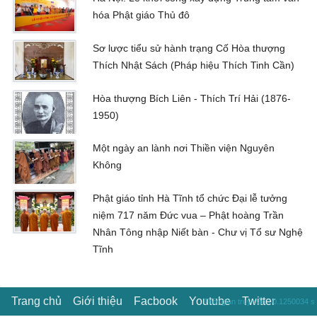
hóa Phật giáo Thủ đô
Sơ lược tiểu sử hành trạng Cố Hòa thượng
Thích Nhật Sách (Pháp hiệu Thích Tinh Cần)
Hòa thượng Bích Liên - Thích Trí Hải (1876-
1950)
Một ngày an lành nơi Thiền viện Nguyên
Không
Phật giáo tỉnh Hà Tĩnh tổ chức Đại lễ tưởng
niệm 717 năm Đức vua – Phật hoàng Trần
Nhân Tông nhập Niết bàn - Chư vị Tổ sư Nghệ
Tĩnh
Trang chủ
Giới thiệu
Facbook
Youtube
Twitter
Thời gian truy vấn : 0.1250034 s