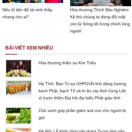
Nếu tổ tiên đã tái sinh thắp
Hòa thượng Thích Bảo Nghiêm:
nhang cho ai?
Kẻ thù chúng ta đang đối mặt
còn là 'bóng tối trong chính lòng
người'
BÀI VIẾT XEM NHIỀU
Hòa thượng thiền sư Kim Triệu
Hà Tĩnh: Ban Trị sự GHPGVN tỉnh dâng hương
bạch Phật, bạch Tổ và tri ân các Anh hùng Liệt
sĩ trước thềm Đại hội đại biểu Phật giáo tỉnh
Chè xanh góp phần giảm axit uric cho người bị
gút
Hà Nội: Lễ khởi công xây dựng Trung tâm văn