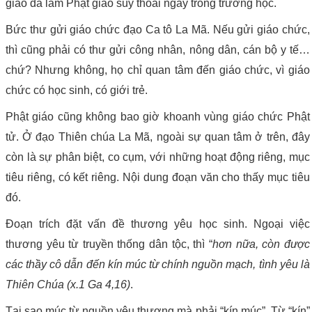
giáo đã làm Phật giáo suy thoái ngay trong trường học.
Bức thư gửi giáo chức đạo Ca tô La Mã. Nếu gửi giáo chức,
thì cũng phải có thư gửi công nhân, nông dân, cán bộ y tế…
chứ? Nhưng không, họ chỉ quan tâm đến giáo chức, vì giáo
chức có học sinh, có giới trẻ.
Phật giáo cũng không bao giờ khoanh vùng giáo chức Phật
tử. Ở đạo Thiên chúa La Mã, ngoài sự quan tâm ở trên, đây
còn là sự phân biệt, co cụm, với những hoạt động riêng, mục
tiêu riêng, có kết riêng. Nội dung đoạn văn cho thấy mục tiêu
đó.
Đoạn trích đặt vấn đề thương yêu học sinh. Ngoại việc
thương yêu từ truyền thống dân tộc, thì “
hơn nữa, còn được
các thầy cô dẫn đến kín múc từ chính nguồn mạch, tình yêu là
Thiên Chúa (x.1 Ga 4,16)
.
Tại sao múc từ nguồn yêu thương mà phải “kín múc”. Từ “kín”