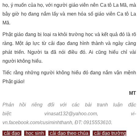
họ, ý muốn của họ, với người giáo viên nên Ca tô La Mã, mà
bây giờ họ đang nắm lấy và men hóa số giáo viên Ca tô La
Mã.
Phật giáo đang bị loại ra khỏi trường học và kết quả đó là rõ
ràng. Một áp lực từ cải đạo đang hình thành và ngày càng
phát triển. Người ta đã nói điều đó. Ai cũng hiểu chỉ vài
người không hiểu.
Tiếc rằng những người không hiểu đó đang nắm vận mệnh
Phật giáo!
MT
Phản hồi riêng đối với các bài tranh luận đặc
biệt: vinasat132@yahoo.com, vi-
vn.facebook.com/cusiminhthanh, ĐT: 09155
53610.
cải đạo
học sinh
cải đạo theo chúa
cải đạo trường