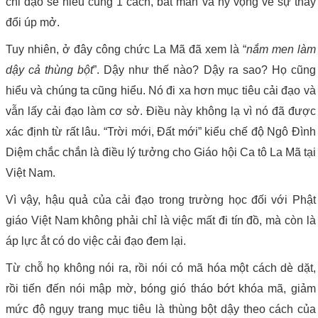
chỉ đạo sẽ hiểu cùng 1 cách, bất mãn và hy vọng về sự thay
đổi úp mở.
Tuy nhiên, ở đây công chức La Mã đã xem là “
nắm men làm
dậy cả thùng bột
”. Dậy như thế nào? Dậy ra sao? Họ cũng
hiểu và chúng ta cũng hiểu. Nó đi xa hơn mục tiêu cải đạo và
vẫn lấy cải đạo làm cơ sở. Điều này không lạ vì nó đã được
xác định từ rất lâu. “Trời mới, Đất mới” kiểu chế độ Ngô Đình
Diệm chắc chắn là điều lý tưởng cho Giáo hội Ca tô La Mã tại
Việt Nam.
Vì vậy, hậu quả của cải đạo trong trường học đối với Phật
giáo Việt Nam không phải chỉ là việc mất đi tín đồ, mà còn là
áp lực ắt có do việc cải đạo đem lại.
Từ chỗ họ không nói ra, rồi nói có mã hóa một cách dè dặt,
rồi tiến đến nói mập mờ, bóng gió tháo bớt khóa mã, giảm
mức độ ngụy trang mục tiêu là thùng bột dậy theo cách của