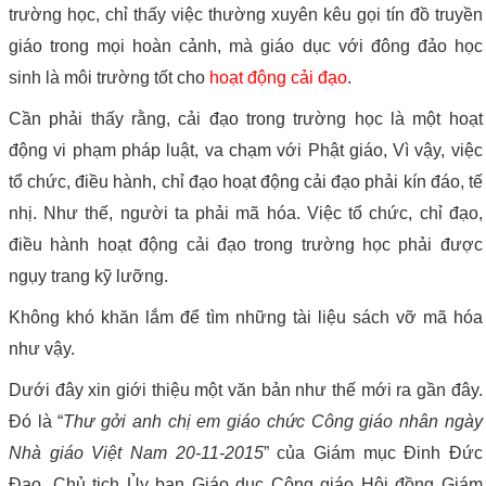
trường học, chỉ thấy việc thường xuyên kêu gọi tín đồ truyền
giáo trong mọi hoàn cảnh, mà giáo dục với đông đảo học
sinh là môi trường tốt cho
hoạt động cải đạo
.
Cần phải thấy rằng, cải đạo trong trường học là một hoạt
động vi phạm pháp luật, va chạm với Phật giáo, Vì vậy, việc
tổ chức, điều hành, chỉ đạo hoạt động cải đạo phải kín đáo, tế
nhị. Như thế, người ta phải mã hóa. Việc tổ chức, chỉ đạo,
điều hành hoạt động cải đạo trong trường học phải được
ngụy trang kỹ lưỡng.
Không khó khăn lắm để tìm những tài liệu sách vỡ mã hóa
như vậy.
Dưới đây xin giới thiệu một văn bản như thế mới ra gần đây.
Đó là “
Thư gởi anh chị em giáo chức Công giáo nhân ngày
Nhà giáo Việt Nam 20-11-2015
” của Giám mục Đinh Đức
Đạo, Chủ tịch Ủy ban Giáo dục Công giáo Hội đồng Giám