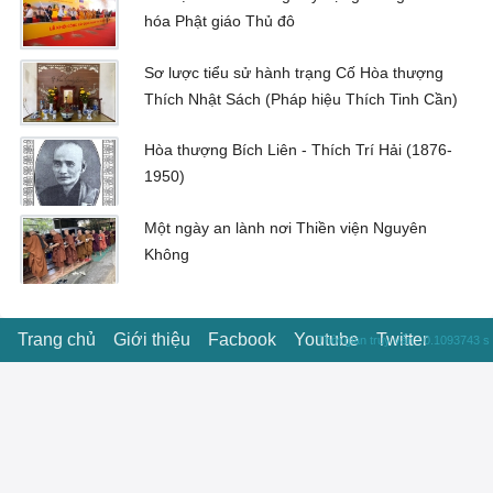
hóa Phật giáo Thủ đô
Sơ lược tiểu sử hành trạng Cố Hòa thượng
Thích Nhật Sách (Pháp hiệu Thích Tinh Cần)
Hòa thượng Bích Liên - Thích Trí Hải (1876-
1950)
Một ngày an lành nơi Thiền viện Nguyên
Không
Trang chủ
Giới thiệu
Facbook
Youtube
Twitter
Thời gian truy vấn : 0.1093743 s