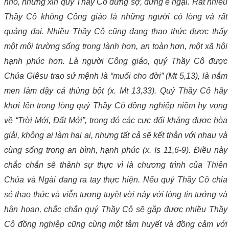
nhỏ, nhưng xin quý Thầy Cô đừng sợ, đừng e ngại. Rất nhiều
Thầy Cô không Công giáo là những người có lòng và rất
quảng đại. Nhiều Thầy Cô cũng đang thao thức được thấy
một môi trường sống trong lành hơn, an toàn hơn, một xã hội
hạnh phúc hơn. Là người Công giáo, quý Thầy Cô được
Chúa Giêsu trao sứ mệnh là “muối cho đời” (Mt 5,13), là nắm
men làm dậy cả thùng bột (x. Mt 13,33). Quý Thầy Cô hãy
khơi lên trong lòng quý Thầy Cô đồng nghiệp niềm hy vọng
về “Trời Mới, Đất Mới”, trong đó các cực đối kháng được hòa
giải, không ai làm hại ai, nhưng tất cả sẽ kết thân với nhau và
cùng sống trong an bình, hạnh phúc (x. Is 11,6-9). Điều này
chắc chắn sẽ thành sự thực vì là chương trình của Thiên
Chúa và Ngài đang ra tay thực hiện. Nếu quý Thầy Cô chia
sẻ thao thức và viễn tượng tuyệt vời này với lòng tin tưởng và
hân hoan, chắc chắn quý Thầy Cô sẽ gặp được nhiều Thầy
Cô đồng nghiệp cũng cùng một tâm huyết và đồng cảm với