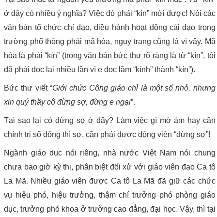
ở đây có nhiều ý nghĩa? Việc đó phải “kín” mới được! Nói các
văn bản tổ chức chỉ đạo, điều hành hoạt động cải đạo trong
trường phổ thông phải mã hóa, ngụy trang cũng là vì vậy. Mã
hóa là phải “kín” (trong văn bản bức thư rõ ràng là từ “kín”, tôi
đã phải đọc lại nhiều lần vì e đọc lầm “kính” thành “kín”).
Bức thư viết “
Giới chức Công giáo chỉ là một số nhỏ, nhưng
xin quý thầy cô đừng sợ, đừng e ngại
”.
Tại sao lại có đừng sợ ở đây? Làm việc gì mờ ám hay cần
chính trị số đông thì sợ, cần phải được động viên “đừng sợ”!
Ngành giáo dục nói riêng, nhà nước Việt Nam nói chung
chưa bao giờ kỳ thị, phân biệt đối xử với giáo viên đạo Ca tô
La Mã. Nhiều giáo viên được Ca tô La Mã đã giữ các chức
vụ hiệu phó, hiệu trưởng, thậm chí trưởng phó phòng giáo
dục, trưởng phó khoa ở trường cao đẳng, đại học. Vậy, thì tại