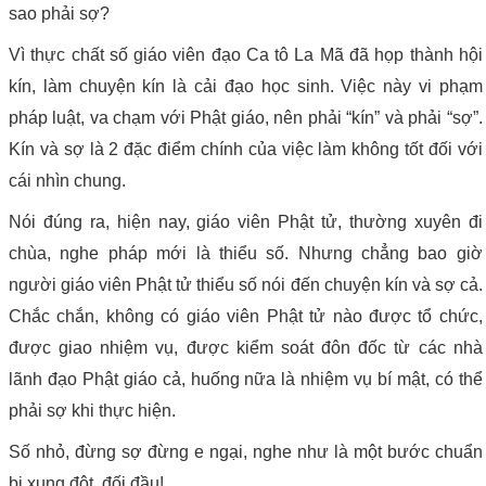
sao phải sợ?
Vì thực chất số giáo viên đạo Ca tô La Mã đã họp thành hội
kín, làm chuyện kín là cải đạo học sinh. Việc này vi phạm
pháp luật, va chạm với Phật giáo, nên phải “kín” và phải “sợ”.
Kín và sợ là 2 đặc điểm chính của việc làm không tốt đối với
cái nhìn chung.
Nói đúng ra, hiện nay, giáo viên Phật tử, thường xuyên đi
chùa, nghe pháp mới là thiểu số. Nhưng chẳng bao giờ
người giáo viên Phật tử thiểu số nói đến chuyện kín và sợ cả.
Chắc chắn, không có giáo viên Phật tử nào được tổ chức,
được giao nhiệm vụ, được kiểm soát đôn đốc từ các nhà
lãnh đạo Phật giáo cả, huống nữa là nhiệm vụ bí mật, có thể
phải sợ khi thực hiện.
Số nhỏ, đừng sợ đừng e ngại, nghe như là một bước chuẩn
bị xung đột, đối đầu!