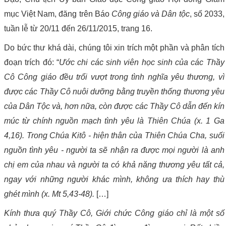
mục Việt Nam, đăng trên Báo
Công giáo và Dân tộc
, số 2033,
tuần lễ từ 20/11 đến 26/11/2015, trang 16.
Do bức thư khá dài, chúng tôi xin trích một phần và phân tích
đoạn trích đó: “
Ước chi các sinh viên học sinh của các Thầy
Cô Công giáo đều trổi vượt trong tình nghĩa yêu thương, vì
được các Thầy Cô nuôi dưỡng bằng truyền thống thương yêu
của Dân Tộc và, hơn nữa, còn được các Thầy Cô dẫn đến kín
múc từ chính nguồn mạch tình yêu là Thiên Chúa (x. 1 Ga
4,16). Trong Chúa Kitô - hiện thân của Thiên Chúa Cha, suối
nguồn tình yêu - người ta sẽ nhận ra được mọi người là anh
chị em của nhau và người ta có khả năng thương yêu tất cả,
ngay với những người khác mình, không ưa thích hay thù
ghét mình (x. Mt 5,43-48).
[…]
Kính thưa quý Thầy Cô, Giới chức Công giáo chỉ là một số