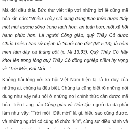
Mà đối đầu thật. Bức thư viết tiếp với những lời lẽ cũng mã
hóa kín đáo: “
Nhiều Thầy Cô cũng đang thao thức được thấy
một môi trường sống trong lành hơn, an toàn hơn, một xã hội
hạnh phúc hơn. Là người Công giáo, quý Thầy Cô được
Chúa Giêsu trao sứ mệnh là “muối cho đời” (Mt 5,13), là nắm
men làm dậy cả thúng bột (x. Mt 13,33). Quý Thầy Cô hãy
khơi lên trong lòng quý Thầy Cô đồng nghiệp niềm hy vọng
về “Trời Mới, Đất Mới
...”
Không hài lòng với xã hội Việt Nam hiện tại là tư duy của
những ai, chúng ta đều biết. Chúng ta cũng biết rõ những nội
dung như vậy nếu nói ở những nơi chính thức cần được mã
hóa. Trên trang báo
Công giáo và Dân tộc
, người ta đã phải
làm như vậy: “Trời mới, Đất mới” là gì, hiểu sao cũng được,
và những người có cùng tổ chức “kín”, cùng sự điều hành và