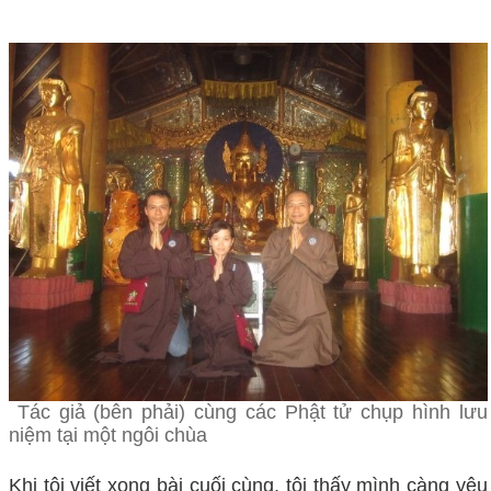
Tác giả (bên phải) cùng các Phật tử chụp hình lưu
niệm tại một ngôi chùa
Khi tôi viết xong bài cuối cùng, tôi thấy mình càng yêu