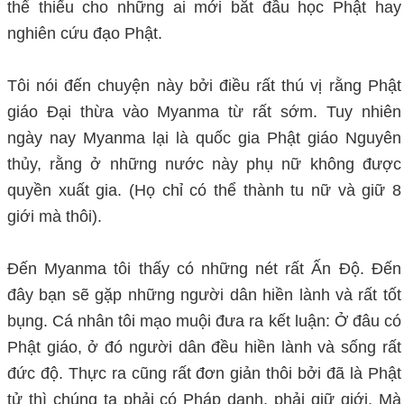
thể thiếu cho những ai mới bắt đầu học Phật hay
nghiên cứu đạo Phật.
nguoiphattu.com
Tôi nói đến chuyện này bởi điều rất thú vị rằng Phật
giáo Đại thừa vào Myanma từ rất sớm. Tuy nhiên
ngày nay Myanma lại là quốc gia Phật giáo Nguyên
thủy, rằng ở những nước này phụ nữ không được
quyền xuất gia. (Họ chỉ có thể thành tu nữ và giữ 8
giới mà thôi).
Đến Myanma tôi thấy có những nét rất Ấn Độ. Đến
đây bạn sẽ gặp những người dân hiền lành và rất tốt
bụng. Cá nhân tôi mạo muội đưa ra kết luận: Ở đâu có
Phật giáo, ở đó người dân đều hiền lành và sống rất
đức độ. Thực ra cũng rất đơn giản thôi bởi đã là Phật
tử thì chúng ta phải có Pháp danh, phải giữ giới. Mà