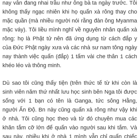
nay vẫn đang nhai trầu như ông bà ta ngày trước. Tôi
không thấy ngạc nhiên khi họ quấn xà rông thay cho
mặc quần (mà nhiều người nói rằng đàn ông Myanma
mặc váy). Tôi liều mình nghĩ về nguyên nhân quấn xà
rông: họ là Phật tử nên đã ứng dụng từ cách đắp y
của Đức Phật ngày xưa và các nhà sư nam tông ngày
nay thành việc quấn (đắp) 1 tấm vài che thân 1 cách
khéo léo và thông minh.
Dù sao tôi cũng thấy tiện (trên thức tế từ khi còn là
sinh viên năm thứ nhất lưu học sinh bên Nga tôi được
sống với 1 bạn có tên là Ganga, tức sông Hằng,
người Ấn Độ. Bn này cũng quấn xà rông như vậy khi
ở nhà. Tôi cũng học theo và từ đó chuyên mua các
khăn tắm cỡ lớn để quấn vào người sau khi tắm. Và
sau này, nhiều khi ở nhà 1 mình vẫn chỉ quấn chiếc