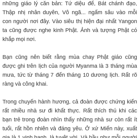
những giáo lý căn bản: Tứ diệu đế, Bát chánh đạo,
Thập nhị nhân duyên, Vô ngã... ngấm sâu vào mỗi
con người nơi đây. Vào siêu thị hiện đại nhất Yangon
ta cũng được nghe kinh Phật. Ảnh và tượng Phật có
khắp mọi nơi.
Bạn cũng nên biết rằng mùa chay Phật giáo cũng
được ghi trên lịch của người Myanma là 3 tháng mùa
mưa, tức từ tháng 7 đến tháng 10 dương lịch. Rất rõ
ràng và công khai.
Trong chuyến hành hương, cả đoàn được chứng kiến
rất nhiều nhà sư đi khất thực. Rất thích thú khi các
bạn trẻ trong đoàn nhìn thấy những nhà sư còn rất ít
tuổi, rất hồn nhiên và đáng yêu. Ở xứ Miến này, xuất
gia là 1 vinh hạnh, là tuyệt vời. Và hầu như mỗi người