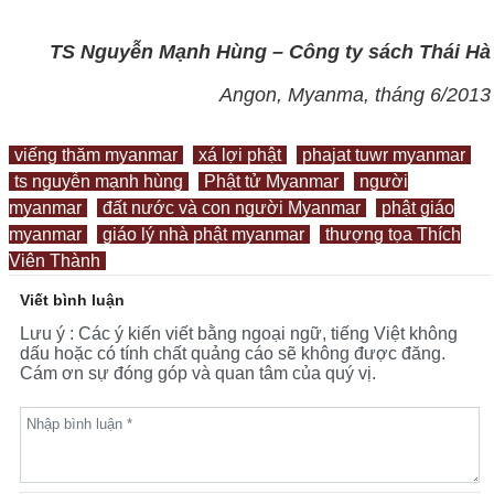
TS Nguyễn Mạnh Hùng – Công ty sách Thái Hà
Angon, Myanma, tháng 6/2013
viếng thăm myanmar
xá lợi phật
phajat tuwr myanmar
ts nguyễn mạnh hùng
Phật tử Myanmar
người
myanmar
đất nước và con người Myanmar
phật giáo
myanmar
giáo lý nhà phật myanmar
thượng tọa Thích
Viên Thành
Viết bình luận
Lưu ý : Các ý kiến viết bằng ngoại ngữ, tiếng Việt không
dấu hoặc có tính chất quảng cáo sẽ không được đăng.
Cám ơn sự đóng góp và quan tâm của quý vị.