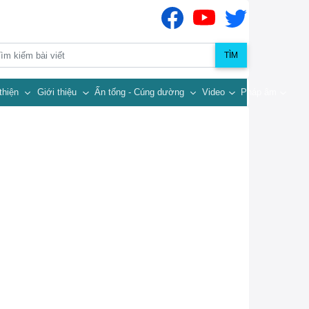
TÌM
thiện
Giới thiệu
Ấn tống - Cúng dường
Video
Pháp âm